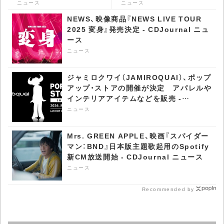
「Brand New」MV公開 -
に19作品ランクインで過
ニュース
ニュース
CDJournal ニュース
去最多 - CDJournal ニュ
NEWS、映像商品『NEWS LIVE TOUR
ース
2025 変身』発売決定 - CDJournal ニュ
ース
ニュース
ジャミロクワイ（JAMIROQUAI）、ポップ
アップ・ストアの開催が決定 アパレルや
インテリアアイテムなどを販売 -
CDJournal ニュース
ニュース
Mrs. GREEN APPLE、映画『スパイダー
マン：BND』日本版主題歌起用のSpotify
新CM放送開始 - CDJournal ニュース
ニュース
Recommended by