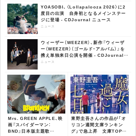
YOASOBI、〈Lollapalooza 2026〉に2
度目の出演 自身初となるメインステー
ジに登場 - CDJournal ニュース
ニュース
ウィーザー（WEEZER）、新作『ウィーザ
ー（WEEZER）（ゴールド・アルバム）』を
携え単独来日公演を開催 - CDJournal
ニュース
ニュース
Mrs. GREEN APPLE、映
東野圭吾さんの作品が「オ
画『スパイダーマン：
リコン週間文庫ランキン
BND』日本版主題歌
グ」で急上昇​ 文庫TOP50