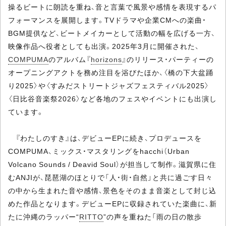
操るビートに朗読を重ね、音と言葉で風景や感情を表現するパ
フォーマンスを展開します。TVドラマや企業CMへの楽曲・
BGM提供など、ビートメイカーとして活動の幅を広げる一方、
映像作品へ役者としても出演。2025年3月に開催された、
COMPUMA
のアルバム『
horizons
』のリリース・パーティーの
オープニングアクトを務め注目を浴びたほか、〈橋の下大盆踊
り2025〉や〈すみだストリートジャズフェスティバル2025〉
〈日比谷音楽祭2026〉など各地のフェスやイベントにも出演し
ています。
『わたしのすき』は、デビューEPに続き、プロデュースを
COMPUMA、ミックス・マスタリングをhacchi（Urban
Volcano Sounds / Deavid Soul）が担当して制作。滋賀県に住
むANJIが、琵琶湖のほとりで「人・街・自然」と共に過ごす日々
の中から生まれた音や感情、景色をそのまま音楽として封じ込
めた作品となります。デビューEPに収録されていた楽曲に、新
たに沖縄のラッパー“
RITTO
”の声を重ねた「雨の日の散歩