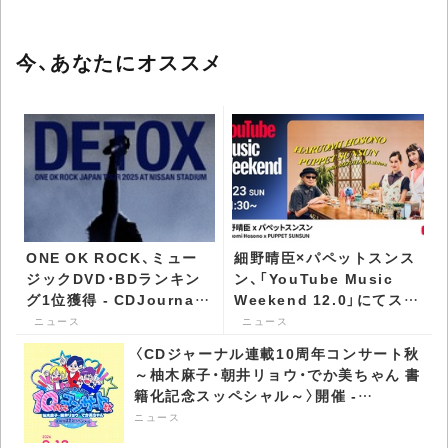
今、あなたにオススメ
ONE OK ROCK、ミュー
細野晴臣×パペットスンス
ジックDVD・BDランキン
ン、「YouTube Music
グ1位獲得 - CDJournal
Weekend 12.0」にてスペ
ニュース
シャルトークが実現 -
ニュース
ニュース
CDJournal ニュース
〈CDジャーナル連載10周年コンサート秋
～柚木麻子・朝井リョウ・でか美ちゃん 書
籍化記念スッペシャル～〉開催 -
CDJournal ニュース
ニュース