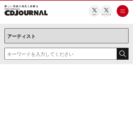
新しい⾳楽の発⾒と体験を
CDJ
オーディオ