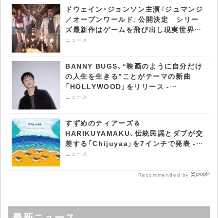
CDJournal ニュース
ス
ドウェイン・ジョンソン主演『ジュマンジ
／オープンワールド』公開決定 シリー
ズ最新作はゲームを飛び出し現実世界へ
- CDJournal ニュース
ニュース
BANNY BUGS、“映画のように自分だけ
の人生を生きる”ことがテーマの新曲
「HOLLYWOOD」をリリース -
CDJournal ニュース
ニュース
すずめのティアーズ＆
HARIKUYAMAKU、伝統民謡とダブが交
差する「Chijuyaa」を7インチで発表 -
CDJournal ニュース
ニュース
Recommended by
最新ニュース