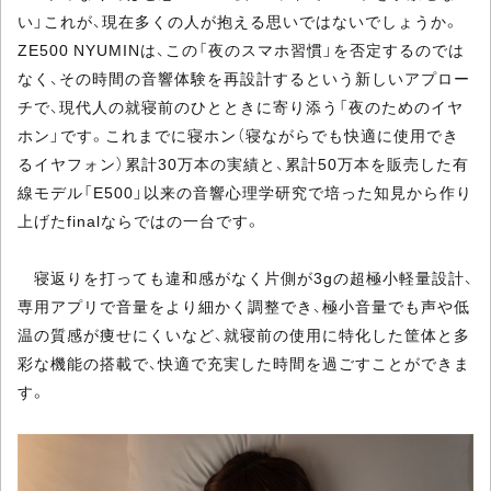
い」これが、現在多くの人が抱える思いではないでしょうか。
ZE500 NYUMINは、この「夜のスマホ習慣」を否定するのでは
なく、その時間の音響体験を再設計するという新しいアプロー
チで、現代人の就寝前のひとときに寄り添う「夜のためのイヤ
ホン」です。これまでに寝ホン（寝ながらでも快適に使用でき
るイヤフォン）累計30万本の実績と、累計50万本を販売した有
線モデル「E500」以来の音響心理学研究で培った知見から作り
上げたfinalならではの一台です。
寝返りを打っても違和感がなく片側が3gの超極小軽量設計、
専用アプリで音量をより細かく調整でき、極小音量でも声や低
温の質感が痩せにくいなど、就寝前の使用に特化した筐体と多
彩な機能の搭載で、快適で充実した時間を過ごすことができま
す。