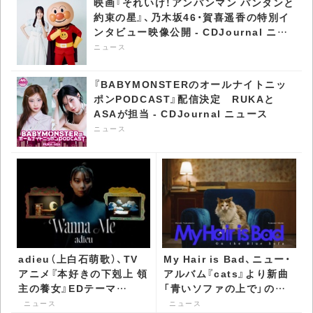
映画『それいけ！アンパンマン パンタンと
約束の星』、乃木坂46・賀喜遥香の特別イ
ンタビュー映像公開 - CDJournal ニュ
ース
ニュース
『BABYMONSTERのオールナイトニッ
ポンPODCAST』配信決定 RUKAと
ASAが担当 - CDJournal ニュース
ニュース
adieu（上白石萌歌）、TV
My Hair is Bad、ニュー・
アニメ『本好きの下剋上 領
アルバム『cats』より新曲
主の養女』EDテーマ
「青いソファの上で」のMV
「Wanna me」MV公開 -
公開 - CDJournal ニュー
ニュース
ニュース