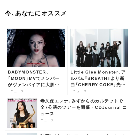
今、あなたにオススメ
BABYMONSTER、
Little Glee Monster、ア
「MOON」MVでメンバー
ルバム『BREATH』より新
がヴァンパイアに大胆変
曲「CHERRY COKE」先行
身 グローバルファンが
配信決定 - CDJournal ニ
ニュース
ニュース
爆発的反応 - CDJournal
ュース
寺久保エレナ、みずからのカルテットで
ニュース
全7公演のツアーを開催 - CDJournal ニ
ュース
ニュース