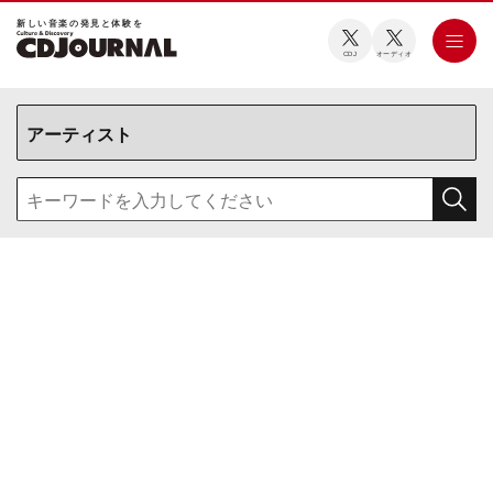
新しい⾳楽の発⾒と体験を
CDJ
オーディオ