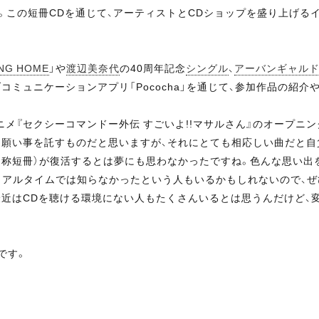
。この短冊CDを通じて、アーティストとCDショップを盛り上げるイ
NG HOME
」や
渡辺美奈代
の40周年記念
シングル
、
アーバンギャル
コミュニケーションアプリ「Pococha」を通じて、参加作品の紹
アニメ『セクシーコマンドー外伝 すごいよ!!マサルさん』のオープ
る願い事を託すものだと思いますが、それにとても相応しい曲だと
ングル、通称短冊）が復活するとは夢にも思わなかったですね。色んな思
アルタイムでは知らなかったという人もいるかもしれないので、ぜひ
最近はCDを聴ける環境にない人もたくさんいるとは思うんだけど、
です。