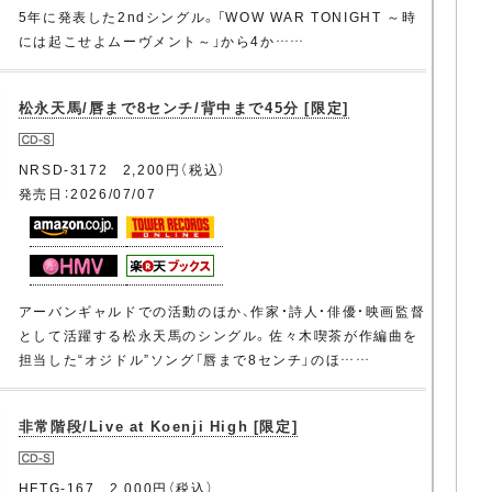
5年に発表した2ndシングル。「WOW WAR TONIGHT ～時
には起こせよムーヴメント～」から4か……
松永天馬/唇まで8センチ/背中まで45分 [限定]
NRSD-3172 2,200円（税込）
発売日：2026/07/07
アーバンギャルドでの活動のほか、作家・詩人・俳優・映画監督
として活躍する松永天馬のシングル。佐々木喫茶が作編曲を
担当した“オジドル”ソング「唇まで8センチ」のほ……
非常階段/Live at Koenji High [限定]
HFTG-167 2,000円（税込）