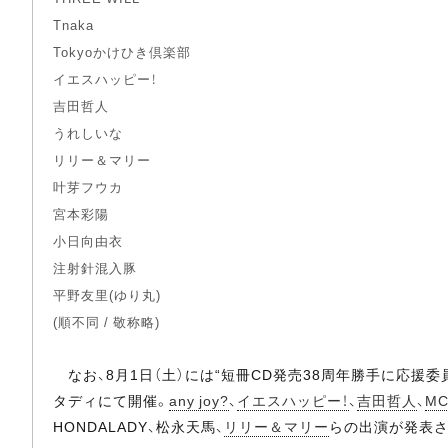
Tnaka
Tokyoかけひき倶楽部
イエスハッピー！
吉田哲人
うれしいな
リリー＆マリー
叶芽フウカ
宮本彩陽
小日向由衣
注射針混入豚
平野友里(ゆり丸)
(順不同 / 敬称略)
なお、8月1日（土）には“短冊CD発売38周年勝手に応援委員会”が
タディにて開催。
any joy?
、
イエスハッピー！
、
吉田哲人
、
M
HONDALADY、松永天馬、
リリー＆マリー
らの出演が発表さ