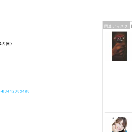
関連ディスク
CDの日〉
c9-b344208d4d8