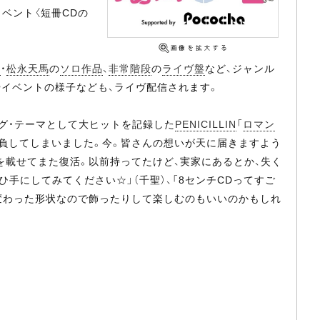
ベント〈短冊CDの
ド
・
松永天馬
の
ソロ作品
、
非常階段
の
ライヴ盤
など、ジャンル
介やイベントの様子なども、ライヴ配信されます。
ニング・テーマとして大ヒットを記録した
PENICILLIN
「
ロマン
自負してしまいました。今。皆さんの想いが天に届きますよう
い出を載せてまた復活。以前持ってたけど、実家にあるとか、失く
手にしてみてください☆」（千聖）、「8センチCDってすご
変わった形状なので飾ったりして楽しむのもいいのかもしれ