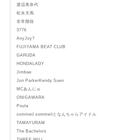
渡辺美奈代
松永天馬
非常階段
3776
AnyJoy?
FUJIYAMA BEAT CLUB
GARUDA
HONDALADY
Jimbae
Jun ParkerKendy Suen
MCあんにゅ
ONIGAWARA
Poula
sommeil sommeilとなんちゃらアイドル
TAMAYURAM
The Bachelors
THREE WILL