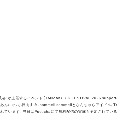
主催するイベント〈TANZAKU CD FESTIVAL 2026 supp
Cあんにゅ
、
小日向由衣
、
sommeil sommeil
と
なんちゃらアイドル
、
T
れています。当日はPocochaにて無料配信の実施も予定されてい