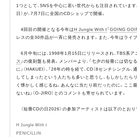
1つとして、SNSを中心に若い世代からも注目されています
日〉が、7月7日に全国のCDショップで開催。
4回目の開催となる今年は
H Jungle With t
「
GOING GOI
レスの全30作品が一斉に発売されます。また、今年はライブ
6月中旬には、1998年1月15日にリリースされ、TBS系
ス
」の復刻盤も発表。メンバーより、「七夕の短冊には切な
に」（HAKUEI）、「28年の時を経て、CD（8センチシ
してしまったという人たちも多いと思うし、もしかしたらリ
く懐かしく感じるね。あんなに当たり前だったのに。ここ
ないね」（O-JIRO）とのコメントも寄せられています。
〈短冊CDの日2026〉の参加アーティストは以下のとおり
H Jungle With t
PENICILLIN