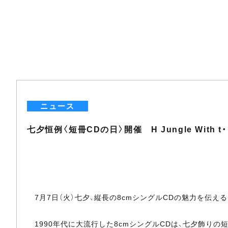
ニュース
七夕恒例〈短冊CDの日〉開催 H Jungle With 
7月7日（火）七夕、縦長の8cmシングルCDの魅力を伝える
1990年代に大流行した8cmシングルCDは、七夕飾りの