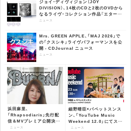
ジョイ・ディヴィジョン（JOY
DIVISION）、14枚のCDと2枚のDVDから
なるライヴ・コレクション作品『エターナ
ル』世界同時発売 - CDJournal ニュース
ニュース
Mrs. GREEN APPLE、「MAJ 2026」で
の「クスシキ」ライヴパフォーマンスを公
開 - CDJournal ニュース
ニュース
浜田麻里、
細野晴臣×パペットスンス
「Rhapsodiaris」先行配
ン、「YouTube Music
信＆MVプレミア公開決
Weekend 12.0」にてスペ
定 『BURRN!』9月号で表
シャルトークが実現 -
ニュース
ニュース