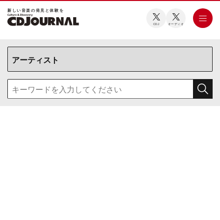
新しい⾳楽の発⾒と体験を
CDJ
オーディオ