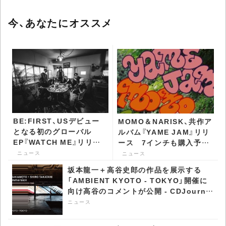
今、あなたにオススメ
BE:FIRST、USデビュー
MOMO＆NARISK、共作ア
となる初のグローバル
ルバム『YAME JAM』リリ
EP『WATCH ME』リリー
ース 7インチも購入予約
ス決定 先行曲配信＆MV
受付中 - CDJournal ニュ
ニュース
ニュース
公開 - CDJournal ニュー
ース
坂本龍一＋高谷史郎の作品を展示する
ス
「AMBIENT KYOTO - TOKYO」開催に
向け高谷のコメントが公開 - CDJournal
ニュース
ニュース