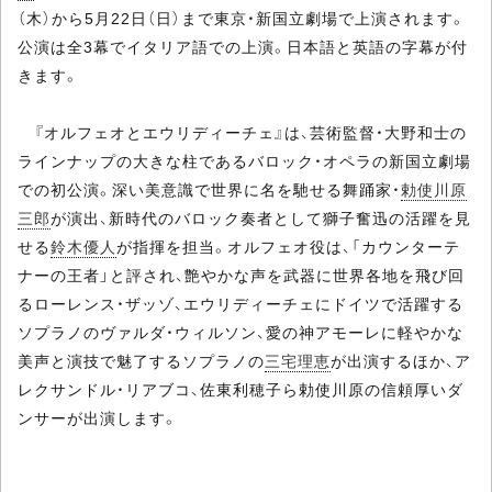
（木）から5月22日（日）まで東京・新国立劇場で上演されます。
公演は全3幕でイタリア語での上演。日本語と英語の字幕が付
きます。
『オルフェオとエウリディーチェ』は、芸術監督・大野和士の
ラインナップの大きな柱であるバロック・オペラの新国立劇場
での初公演。深い美意識で世界に名を馳せる舞踊家・
勅使川原
三郎
が演出、新時代のバロック奏者として獅子奮迅の活躍を見
せる
鈴木優人
が指揮を担当。オルフェオ役は、「カウンターテ
ナーの王者」と評され、艶やかな声を武器に世界各地を飛び回
るローレンス・ザッゾ、エウリディーチェにドイツで活躍する
ソプラノのヴァルダ・ウィルソン、愛の神アモーレに軽やかな
美声と演技で魅了するソプラノの
三宅理恵
が出演するほか、ア
レクサンドル・リアブコ、佐東利穂子ら勅使川原の信頼厚いダ
ンサーが出演します。