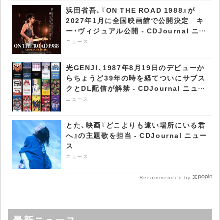
紙＆巻頭に登場 -
CDJournal ニュース
浜田省吾、『ON THE ROAD 1988』が
CDJournal ニュース
2027年1月に全国映画館で公開決定 キ
ー・ヴィジュアル公開 - CDJournal ニュ
ース
ニュース
光GENJI、1987年8月19日のデビューか
らちょうど39年の時を経てついにサブス
クとDL配信が解禁 - CDJournal ニュー
ス
ニュース
とた、映画『どこよりも遠い場所にいる君
へ』の主題歌を担当 - CDJournal ニュー
ス
ニュース
Recommended by
最新ニュース