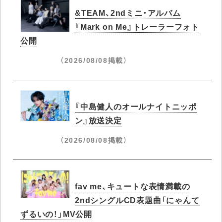
&TEAM、2ndミニ・アルバム
『Mark on Me』トレーラーフォト
公開
（2026/08/08掲載）
『中島健人のオールナイトニッポ
ン』放送決定
（2026/08/08掲載）
fav me、キュートな表情満載の
2ndシングルCD表題曲「にゃんて
ずるいの！」MV公開