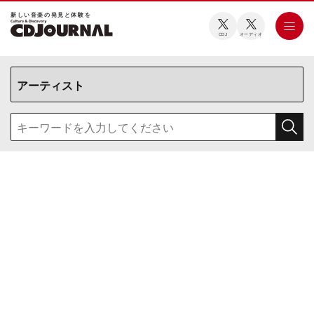
新しい⾳楽の発⾒と体験を
CDJ
オーディオ