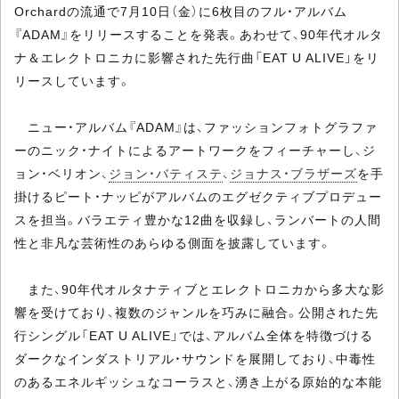
Orchardの流通で7月10日（金）に6枚目のフル・アルバム
『ADAM』をリリースすることを発表。あわせて、90年代オルタ
ナ＆エレクトロニカに影響された先行曲「EAT U ALIVE」をリ
リースしています。
ニュー・アルバム『ADAM』は、ファッションフォトグラファ
ーのニック・ナイトによるアートワークをフィーチャーし、ジ
ョン・ベリオン、
ジョン・バティステ
、
ジョナス・ブラザーズ
を手
掛けるピート・ナッピがアルバムのエグゼクティブプロデュー
スを担当。バラエティ豊かな12曲を収録し、ランバートの人間
性と非凡な芸術性のあらゆる側面を披露しています。
また、90年代オルタナティブとエレクトロニカから多大な影
響を受けており、複数のジャンルを巧みに融合。公開された先
行シングル「EAT U ALIVE」では、アルバム全体を特徴づける
ダークなインダストリアル・サウンドを展開しており、中毒性
のあるエネルギッシュなコーラスと、湧き上がる原始的な本能