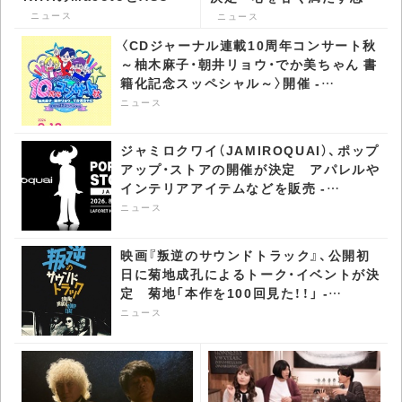
が振付を担当 -
ソング - CDJournal ニュ
ニュース
ニュース
CDJournal ニュース
ース
〈CDジャーナル連載10周年コンサート秋
～柚木麻子・朝井リョウ・でか美ちゃん 書
籍化記念スッペシャル～〉開催 -
CDJournal ニュース
ニュース
ジャミロクワイ（JAMIROQUAI）、ポップ
アップ・ストアの開催が決定 アパレルや
インテリアアイテムなどを販売 -
CDJournal ニュース
ニュース
映画『叛逆のサウンドトラック』、公開初
日に菊地成孔によるトーク・イベントが決
定 菊地「本作を100回見た！！」 -
CDJournal ニュース
ニュース