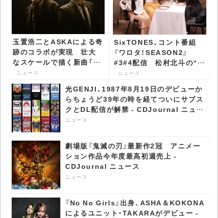
玉置浩二とASKAによる奇
SixTONES、コント番組
跡のコラボが実現 壮大
『ワロタ！SEASON2』
なスケールで描く新曲「音
#3#4配信 松村北斗の“あ
銀河」リリース決定 -
る表情”に大盛り上がり -
ニュース
ニュース
CDJournal ニュース
CDJournal ニュース
光GENJI、1987年8月19日のデビューか
らちょうど39年の時を経てついにサブス
クとDL配信が解禁 - CDJournal ニュー
ス
ニュース
劇場版『鬼滅の刃』最新作2冠 アニメー
ション作品今年度最高初週売上 -
CDJournal ニュース
ニュース
『No No Girls』出身、ASHA＆KOKONA
によるユニット・TAKARAがデビュー -