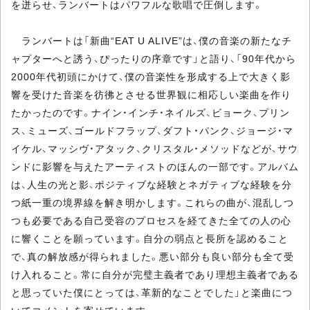
を迸らせ、ランバートはパワフルな歌唱で圧倒します。
ランバートは「新曲“EAT U ALIVE”は、僕の音楽の新たなチ
ャプターへと誘う、ぴったりの序章です」と語り、「90年代から
2000年代初頭にかけて、僕の音楽性を形成する上で大きく影
響を受けた音楽を彷彿とさせる世界観に相応しい楽曲を作り
たかったのです。ナイン・インチ・ネイルズ、ビョーク、プリン
ス、ミューズ、ゴールドフラップ、ダフト・パンク、ジョージ・マ
イケル、マッシヴ・アタック、クリスタル・メソッドなどが、サウ
ンドに影響を与えたアーティストのほんの一部です。アルバム
は、人生の光と影、ポジティブな経験とネガティブな経験を分
つ紙一重の境界線を解き明かします。これらの曲が、混乱しつ
つも必要である自己受容のプロセスを経てきた全ての人の心
に響くことを願っています。自分の弱点と長所を認めること
で、真の解放感が得られました。悪い部分も良い部分も全て受
け入れること。常に自分が完璧主義者であり理想主義者である
と思っていた僕にとっては、革新的なことでした」と楽曲につ