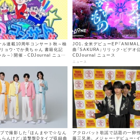
ナル連載10周年コンサート秋～柚
JO1、全米デビューEP『ANIMA
リョウ・でか美ちゃん 書籍化記
曲「SAKURA」リリック・ビデオ公
～〉開催 - CDJournal ニュー
CDJournal ニュース
ニュース
ラブで撮影した「ほんまやで☆なん
アクロバット歌謡で話題の一卵性
しらんけど」追撃盤Dタイプ収録曲
藤三兄弟、 メジャー・デビュー・