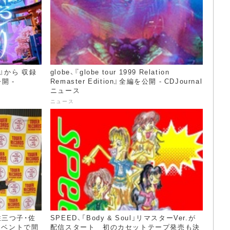
L』から 収録
globe、『globe tour 1999 Relation
開 -
Remaster Edition』全編を公開 - CDJournal
ニュース
ニュース
三つ子・佐
SPEED、「Body & Soul」リマスターVer.が
イベントで間
配信スタート 初のカセットテープ発売も決