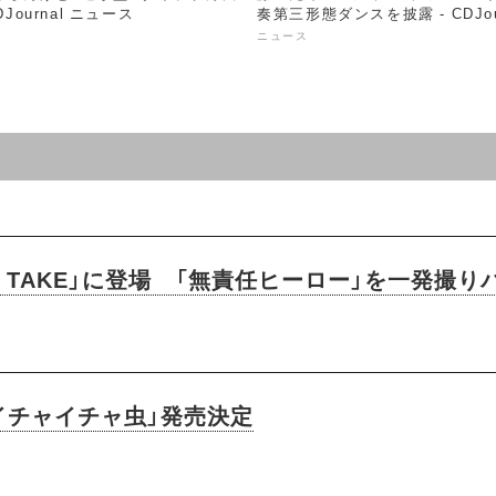
DJournal ニュース
奏第三形態ダンスを披露 - CDJou
ース
ニュース
FIRST TAKE」に登場 「無責任ヒーロー」を一発
「イチャイチャ虫」発売決定