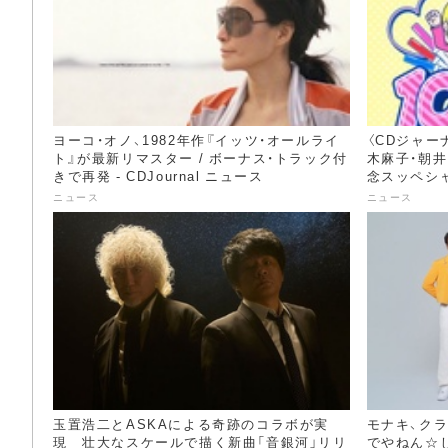
ヨーコ・オノ、1982年作『イッツ・オールライ
〈CDジャー
ト』が最新リマスター / ボーナス・トラック付
木麻子・朝井
きで再発 - CDJournal ニュース
念スッペシャル
ス
ニュース
ニュース
玉置浩二とASKAによる奇跡のコラボが実
モナキ、ク
現 壮大なスケールで描く新曲「音銀河」リリ
でやねん☆