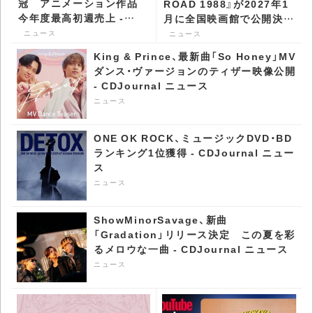
冠 アニメーション作品
ROAD 1988』が2027年1
今年度最高初週売上 -
月に全国映画館で公開決
CDJournal ニュース
定 キー・ヴィジュアル公
ニュース
ニュース
開 - CDJournal ニュース
King & Prince、最新曲「So Honey」MV
ダンス・ヴァージョンのティザー映像公開
- CDJournal ニュース
ニュース
ONE OK ROCK、ミュージックDVD・BD
ランキング1位獲得 - CDJournal ニュー
ス
ニュース
ShowMinorSavage、新曲
「Gradation」リリース決定 この夏を彩
るメロウな一曲 - CDJournal ニュース
ニュース