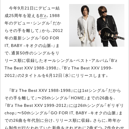
今年9月21日にデビュー結
成25周年を迎える
B'z
。1988
年のデビュー・シングル「だか
らその手を離して」から、2012
年の最新シングル「GO FOR
IT, BABY -キオクの山脈-」ま
で、通算50作のシングルをリ
リース順に収録したオールシングル・ベスト・アルバム『B'z
The Best XXV 1988-1998』、『B'z The Best XXV 1999-
2012』の2タイトルを6月12日（水）にリリースします。
『B'z The Best XXV 1988-1998』には1stシングル「だから
その手を離して」〜25thシングル「HOME」までの26曲を、
『B'z The Best XXV 1999-2012』には26thシングル「ギリギリ
chop」〜50thシングル「GO FOR IT, BABY -キオクの山脈」ま
での26曲を年代別に分け、リリース順に収録。さらに、昨年か
ら制作が行なわれていた新曲をそれぞれに2曲ずつ、2作合わせ