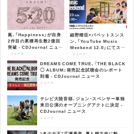
嵐、「Happiness」が自身
細野晴臣×パペットスンス
2作目の累積再生数2億回
ン、「YouTube Music
突破 - CDJournal ニュー
Weekend 12.0」にてスペ
ス
シャルトークが実現 -
ニュース
ニュース
CDJournal ニュース
DREAMS COME TRUE、『THE BLACK
◯ ALBUM』発売記念試聴会のレポート
到着 - CDJournal ニュース
ニュース
テレビ大陸音頭、ジョン・スペンサー単独
来日公演のオープニングアクトに決定 -
CDJournal ニュース
ニュース
“冬の女王”広瀬香美、夏も精力的に動