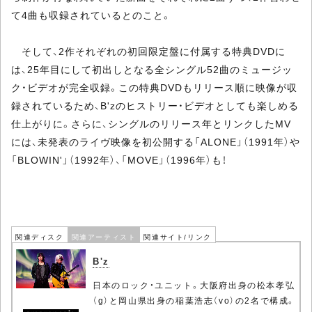
て4曲も収録されているとのこと。
そして、2作それぞれの初回限定盤に付属する特典DVDに
は、25年目にして初出しとなる全シングル52曲のミュージッ
ク・ビデオが完全収録。この特典DVDもリリース順に映像が収
録されているため、B'zのヒストリー・ビデオとしても楽しめる
仕上がりに。さらに、シングルのリリース年とリンクしたMV
には、未発表のライヴ映像を初公開する「ALONE」（1991年）や
「BLOWIN'」（1992年）、「MOVE」（1996年）も！
関連ディスク
関連アーティスト
関連サイト/リンク
B'z
日本のロック・ユニット。大阪府出身の松本孝弘
（g）と岡山県出身の稲葉浩志（vo）の2名で構成。