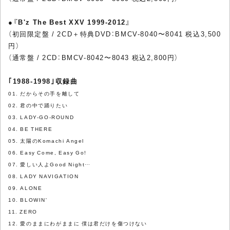
●
『B'z The Best XXV 1999-2012』
（初回限定盤 / 2CD＋特典DVD：BMCV-8040〜8041 税込3,500
円）
（通常盤 / 2CD：BMCV-8042〜8043 税込2,800円）
｢1988-1998｣収録曲
01. だからその手を離して
02. 君の中で踊りたい
03. LADY-GO-ROUND
04. BE THERE
05. 太陽のKomachi Angel
06. Easy Come, Easy Go!
07. 愛しい人よGood Night…
08. LADY NAVIGATION
09. ALONE
10. BLOWIN'
11. ZERO
12. 愛のままにわがままに 僕は君だけを傷つけない