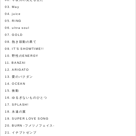
03. May
04. juice
05. RING
06. ultra soul
07. GOLD
08. 熱き鼓動の果て
09. IT'S SHOWTIME!!
10. 野性のENERGY
11. BANZAI
12. ARIGATO
13. 愛のバクダン
14. OCEAN
15. 衝動
16. ゆるぎないものひとつ
17. SPLASH!
18. 永遠の翼
19. SUPER LOVE SONG
20. BURN -フメツノフェイス-
21. イチブトゼンブ