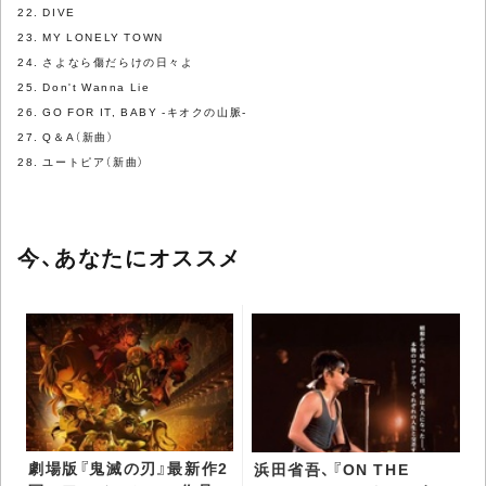
22. DIVE
23. MY LONELY TOWN
24. さよなら傷だらけの日々よ
25. Don't Wanna Lie
26. GO FOR IT, BABY -キオクの山脈-
27. Q＆A（新曲）
28. ユートピア（新曲）
今、あなたにオススメ
劇場版『鬼滅の刃』最新作2
浜田省吾、『ON THE