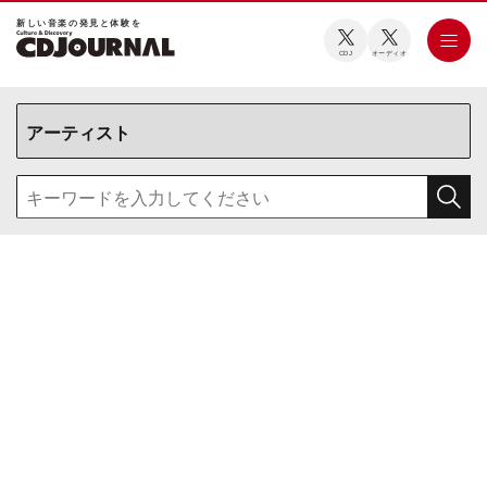
新しい⾳楽の発⾒と体験を
CDJ
オーディオ