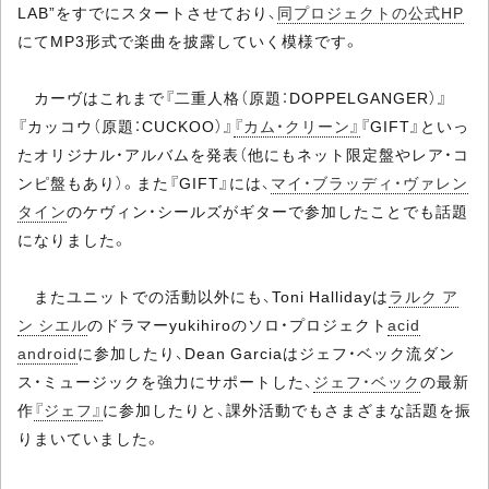
LAB”をすでにスタートさせており、
同プロジェクトの公式HP
にてMP3形式で楽曲を披露していく模様です。
カーヴはこれまで『二重人格（原題：DOPPELGANGER）』
『カッコウ（原題：CUCKOO）』
『カム・クリーン』
『GIFT』といっ
たオリジナル・アルバムを発表（他にもネット限定盤やレア・コ
ンピ盤もあり）。また『GIFT』には、
マイ・ブラッディ・ヴァレン
タイン
のケヴィン・シールズがギターで参加したことでも話題
になりました。
またユニットでの活動以外にも、Toni Hallidayは
ラルク ア
ン シエル
のドラマーyukihiroのソロ・プロジェクト
acid
android
に参加したり、Dean Garciaはジェフ・ベック流ダン
ス・ミュージックを強力にサポートした、
ジェフ・ベック
の最新
作
『ジェフ』
に参加したりと、課外活動でもさまざまな話題を振
りまいていました。