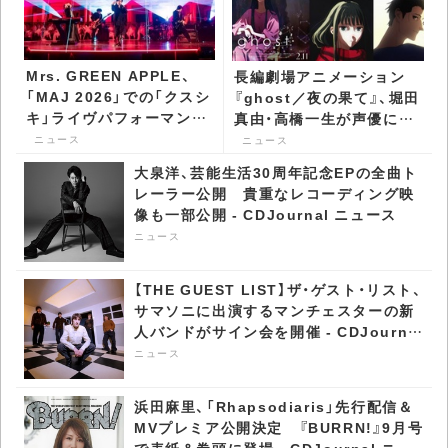
Mrs. GREEN APPLE、
長編劇場アニメーション
「MAJ 2026」での「クスシ
『ghost／夜の果て』、堀田
キ」ライヴパフォーマンス
真由・高橋一生が声優に決
を公開 - CDJournal ニュ
定 特報映像公開 -
ニュース
ニュース
ース
CDJournal ニュース
大泉洋、芸能生活30周年記念EPの全曲ト
レーラー公開 貴重なレコーディング映
像も一部公開 - CDJournal ニュース
ニュース
【THE GUEST LIST】ザ・ゲスト・リスト、
サマソニに出演するマンチェスターの新
人バンドがサイン会を開催 - CDJournal
ニュース
ニュース
浜田麻里、「Rhapsodiaris」先行配信＆
MVプレミア公開決定 『BURRN!』9月号