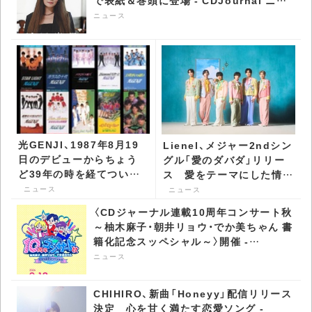
で表紙＆巻頭に登場 - CDJournal ニュ
ース
ニュース
光GENJI、1987年8月19
Lienel、メジャー2ndシン
日のデビューからちょう
グル「愛のダバダ」リリー
ど39年の時を経てついに
ス 愛をテーマにした情熱
サブスクとDL配信が解禁
のアイドル歌謡 -
ニュース
ニュース
- CDJournal ニュース
CDJournal ニュース
〈CDジャーナル連載10周年コンサート秋
～柚木麻子・朝井リョウ・でか美ちゃん 書
籍化記念スッペシャル～〉開催 -
CDJournal ニュース
ニュース
CHIHIRO、新曲「Honeyy」配信リリース
決定 心を甘く満たす恋愛ソング -