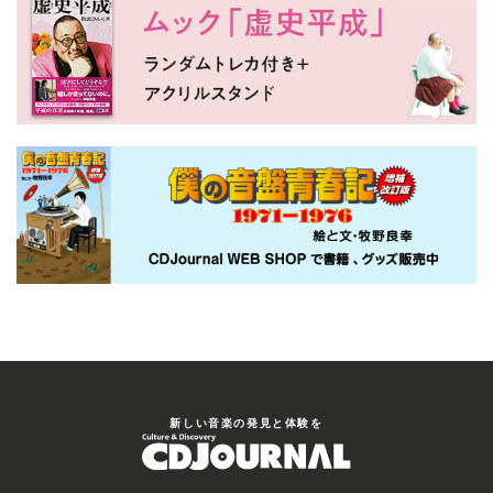
新しい⾳楽の発⾒と体験を