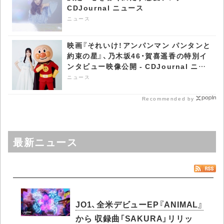
CDJournal ニュース
ニュース
映画『それいけ！アンパンマン パンタンと
約束の星』、乃木坂46・賀喜遥香の特別イ
ンタビュー映像公開 - CDJournal ニュ
ース
ニュース
Recommended by
最新ニュース
JO1、全米デビューEP『ANIMAL』
から 収録曲「SAKURA」リリッ