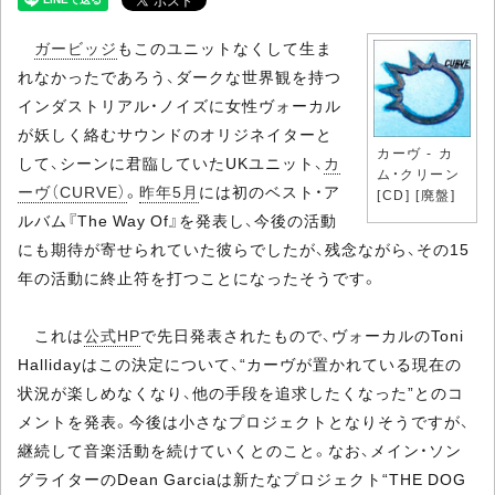
ガービッジ
もこのユニットなくして生ま
れなかったであろう、ダークな世界観を持つ
インダストリアル・ノイズに女性ヴォーカル
が妖しく絡むサウンドのオリジネイターと
カーヴ - カ
して、シーンに君臨していたUKユニット、
カ
ム・クリーン
ーヴ（CURVE）
。
昨年5月
には初のベスト・ア
[CD] [廃盤]
ルバム『The Way Of』を発表し、今後の活動
にも期待が寄せられていた彼らでしたが、残念ながら、その15
年の活動に終止符を打つことになったそうです。
これは
公式HP
で先日発表されたもので、ヴォーカルのToni
Hallidayはこの決定について、“カーヴが置かれている現在の
状況が楽しめなくなり、他の手段を追求したくなった”とのコ
メントを発表。今後は小さなプロジェクトとなりそうですが、
継続して音楽活動を続けていくとのこと。なお、メイン・ソン
グライターのDean Garciaは新たなプロジェクト“THE DOG