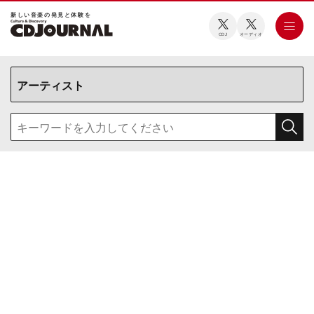
新しい⾳楽の発⾒と体験を
CDJ
オーディオ