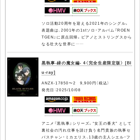
ソロ活動20周年を迎える2021年のシングル。
表題曲は、2001年の1stソロ・アルバム『ROEN
TGEN』に原点回帰。ピアノとストリングスから
なる壮大な世界に……
黒執事-緑の魔女編- 4〈完全生産限定版〉 [Bl
u-ray]
ANZX-17850〜2 9,900円（税込）
発売日：2025/10/08
アニメ『黒執事』シリーズ。“女王の番犬" として
裏社会の汚れ仕事を請け負う名門貴族の執事セ
バスチャン・ミカエリス、13歳の主人シエル・フ