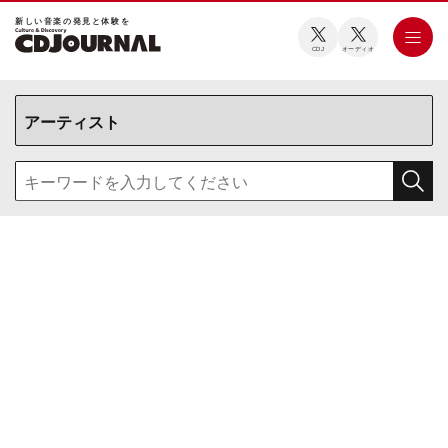
新しい⾳楽の発⾒と体験を
CDJ
オーディオ