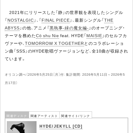
2021年にリリースした「静」の世界観を表現したシングル
「
NOSTALGIC
」、「
FINAL PIECE
」、最新シングル「
THE
ABYSS
」の他、アニメ『
黒執事-緑の魔女編-
』のオープニング・
テーマを務めた
Cö shu Nie
feat. HYDE「
MAISIE
」のセルフカ
ヴァーや、
TOMORROW X TOGETHER
とのコラボレーショ
ン曲「SSS」のHYDE歌唱ヴァージョンなど、全10曲が収録され
ています。
オリコン調べ（2026年5月25日［月］付: 集計期間: 2026年5月11日～2026年5
月17日）
関連ディスク
関連アーティスト
関連サイト/リンク
HYDE/JEKYLL [CD]