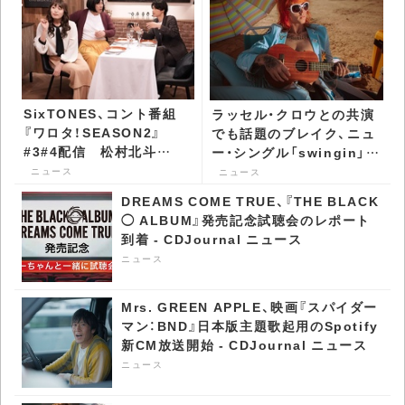
SixTONES、コント番組
ラッセル・クロウとの共演
『ワロタ！SEASON2』
でも話題のブレイク、ニュ
#3#4配信 松村北斗
ー・シングル「swingin」を
の“ある表情”に大盛り上
発表 - CDJournal ニュー
ニュース
ニュース
がり - CDJournal ニュー
ス
DREAMS COME TRUE、『THE BLACK
ス
◯ ALBUM』発売記念試聴会のレポート
到着 - CDJournal ニュース
ニュース
Mrs. GREEN APPLE、映画『スパイダー
マン：BND』日本版主題歌起用のSpotify
新CM放送開始 - CDJournal ニュース
ニュース