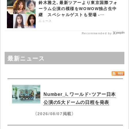
鈴木雅之、最新ツアーより東京国際フォ
ーラム公演の模様をWOWOW独占生中
継 スペシャルゲストも登場 -
CDJournal ニュース
ニュース
Recommended by
最新ニュース
Number_i、ワールド・ツアー日本
公演の5大ドームの日程を発表
（2026/08/07掲載）