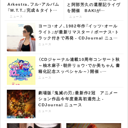
Arkestra、フル・アルバム
と阿部芳久の還暦記ライヴ
『M.T.T.』完成＆タイトル
を開催 BAKIが
曲を先行配信 -
EXECUTE歌う一夜かぎり
ニュース
ニュース
CDJournal ニュース
のセットも - CDJournal
ヨーコ・オノ、1982年作『イッツ・オール
ニュース
ライト』が最新リマスター / ボーナス・ト
ラック付きで再発 - CDJournal ニュー
ス
ニュース
〈CDジャーナル連載10周年コンサート秋
～柚木麻子・朝井リョウ・でか美ちゃん 書
籍化記念スッペシャル～〉開催 -
CDJournal ニュース
ニュース
劇場版『鬼滅の刃』最新作2冠 アニメー
ション作品今年度最高初週売上 -
CDJournal ニュース
ニュース