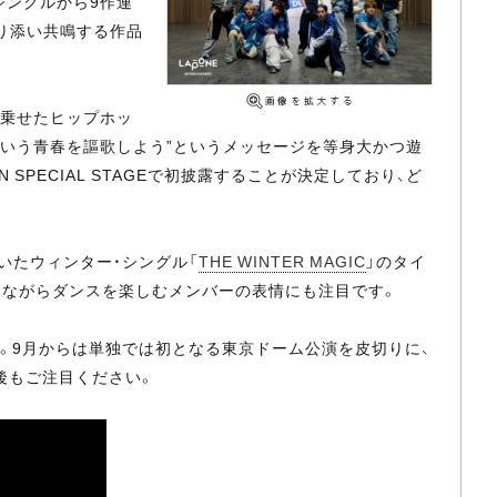
シングルから9作連
寄り添い共鳴する作品
を乗せたヒップホッ
という青春を謳歌しよう”というメッセージを等身大かつ遊
N SPECIAL STAGEで初披露することが決定しており、ど
位に輝いたウィンター・シングル「
THE WINTER MAGIC
」のタイ
まじえながらダンスを楽しむメンバーの表情にも注目です。
026〉に出演。9月からは単独では初となる東京ドーム公演を皮切りに、
後もご注目ください。