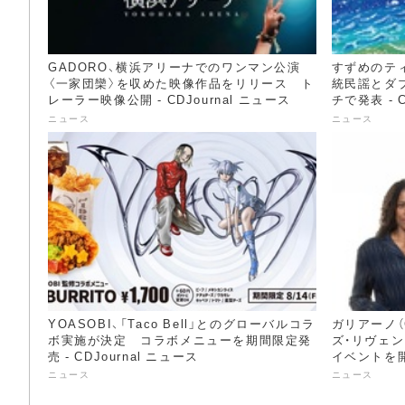
GADORO、横浜アリーナでのワンマン公演
すずめのティ
〈一家団欒〉を収めた映像作品をリリース ト
統民謡とダブ
レーラー映像公開 - CDJournal ニュース
チで発表 - C
ニュース
ニュース
YOASOBI、「Taco Bell」とのグローバルコラ
ガリアーノ（G
ボ実施が決定 コラボメニューを期間限定発
ズ・リヴェ
売 - CDJournal ニュース
イベントを開催
ニュース
ニュース