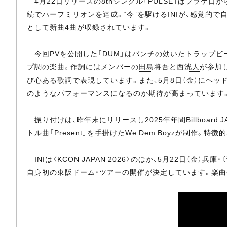
4月22日リリースの8thシングル「PULSE」はフラゲ日
続でハーフミリオンを達成。“今”を駆けるINIが、感覚的
として新曲4曲が収録されています。
今回PVを公開した「DUM」はパンチの効いたトラップビ
プ調の楽曲。作詞にはメンバーの
田島将吾
と
西洸人
が参加
び心ある歌詞で表現しています。また、5月8日（金）にヘッドライナ
のようなパフォーマンスになるのか期待が高まっています
振り付けは、昨年末にリリースし2025年年間Billboard JA
トル曲「Present」を手掛けたWe Dem Boyzが
INIは〈KCON JAPAN 2026〉のほか、5月22日（金）兵
自身初の東阪ドーム・ツアーの開催が決定しています。楽曲