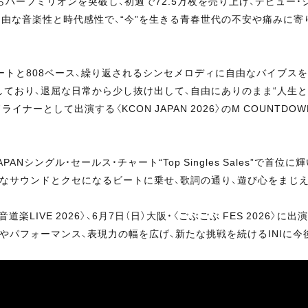
からハーフミリオンを突破し、初週で72.5万枚を売り上げ、デビュー・
で自由な音楽性と時代感性で、“今”を生きる青春世代の不安や痛みに
ートと808ベース、繰り返されるシンセメロディに自由なバイブス
しており、退屈な日常から少し抜け出して、自由にありのまま“人生
ーとして出演する〈KCON JAPAN 2026〉のM COUNTDOW
。
PANシングル・セールス・チャート“Top Singles Sales”で首
制作。特徴的なサウンドとクセになるビートに乗せ、歌詞の通り、遊び心を
庫・〈音道楽LIVE 2026〉、6月7日（日）大阪・〈ごぶごぶ FES 2
やパフォーマンス、表現力の幅を広げ、新たな挑戦を続けるINIに今