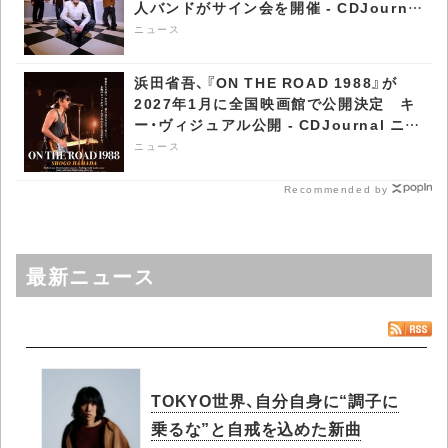
人バンドがサイン会を開催 - CDJournal
ニュース
ニュース
浜田省吾、『ON THE ROAD 1988』が
2027年1月に全国映画館で公開決定 キ
ー・ヴィジュアル公開 - CDJournal ニュ
ース
ニュース
Recommended by
最新ニュース
TOKYO世界、自分自身に“調子に
乗るな”と自戒を込めた新曲