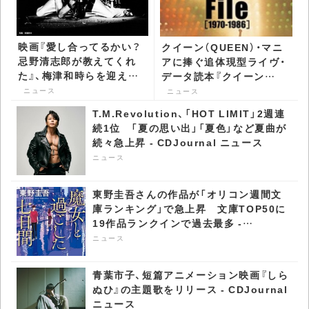
映画『愛し合ってるかい？
クイーン（QUEEN）・マニ
忌野清志郎が教えてくれ
アに捧ぐ追体現型ライヴ・
た』、梅津和時らを迎えた
データ読本『クイーン
トークショー付き最速プ
（QUEEN） ライヴ・ファイ
ニュース
ニュース
レミア上映が決定 -
ル 1970-1986』発売 -
T.M.Revolution、「HOT LIMIT」2週連
CDJournal ニュース
CDJournal ニュース
続1位 「夏の思い出」「夏色」など夏曲が
続々急上昇 - CDJournal ニュース
ニュース
東野圭吾さんの作品が「オリコン週間文
庫ランキング」で急上昇​ 文庫TOP50に
19作品ランクインで過去最多 -
CDJournal ニュース
ニュース
青葉市子、短篇アニメーション映画『しら
ぬひ』の主題歌をリリース - CDJournal
ニュース