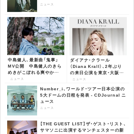
ニュース
中島健人、最新曲「鬼事」
ダイアナ・クラール
MV公開 中島健人のきら
（Diana Krall）、2年ぶり
めきがこぼれる爽やかな
の来日公演を東京・大阪・
和装姿と艶やかな鬼への
名古屋で開催 -
ニュース
ニュース
変身に注目 - CDJournal
CDJournal ニュース
Number_i、ワールド・ツアー日本公演の
ニュース
5大ドームの日程を発表 - CDJournal ニ
ュース
ニュース
【THE GUEST LIST】ザ・ゲスト・リスト、
サマソニに出演するマンチェスターの新