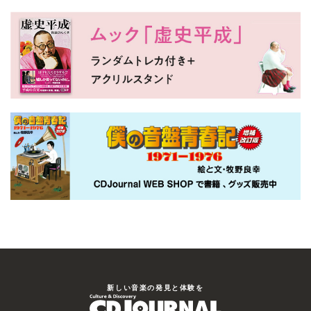
新しい⾳楽の発⾒と体験を