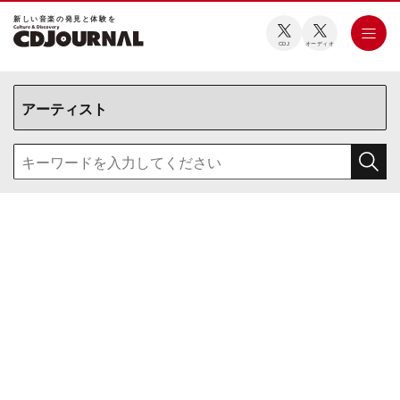
新しい⾳楽の発⾒と体験を
CDJ
オーディオ