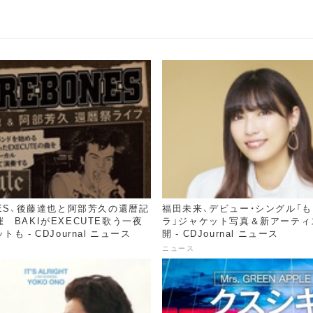
NES、後藤達也と阿部芳久の還暦記
福田未来、デビュー・シングル「
 BAKIがEXECUTE歌う一夜
ラ」ジャケット写真＆新アーティ
も - CDJournal ニュース
開 - CDJournal ニュース
ニュース