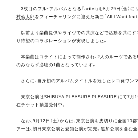
3枚目のフル・アルバムとなる『aritei』を5月29日（
村倫太郎
をフィーチャリングに迎えた新曲「All I Want fe
以前より楽曲提供やライヴでの共演などで活動を共にする
り待望のコラボレーションが実現しました。
本楽曲はコライトによって制作され、2人のルーツであるU
のみならず必聴の1曲となっています。
さらに、自身初のアルバムタイトルを冠したレコ発ワンマン・ツ
東京公演はSHIBUYA PLEASURE PLEASURE にて
在チケット抽選受付中。
なお、9月12日（土）からは、東京公演を皮切りに全国10
アーは、初日東京公演と愛知公演が完売。追加公演を含む全