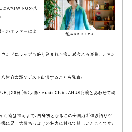
ムに
WATWING
の
八
。
郎へのオファーによ
サウンドにラップも盛り込まれた疾走感溢れる楽曲。ファン
に、八村倫太郎がゲスト出演することも発表。
月26日（金）大阪・Music Club JANUS公演とあわせて現
札幌から南は福岡まで、自身初となるこの全国縦断弾き語りツ
を機に是非大橋ちっぽけの魅力に触れて欲しいところです。