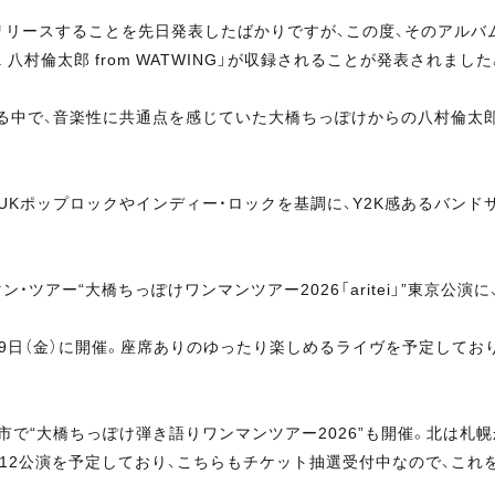
金）にリリースすることを先日発表したばかりですが、この度、そのアルバ
at. 八村倫太郎 from WATWING」が収録されることが発表されました
中で、音楽性に共通点を感じていた大橋ちっぽけからの八村倫太
Kポップロックやインディー・ロックを基調に、Y2K感あるバンド
アー“大橋ちっぽけワンマンツアー2026「aritei」”東京公演
7月19日（金）に開催。座席ありのゆったり楽しめるライヴを予定しており、6
都市で“大橋ちっぽけ弾き語りワンマンツアー2026”も開催。北は
12公演を予定しており、こちらもチケット抽選受付中なので、これ