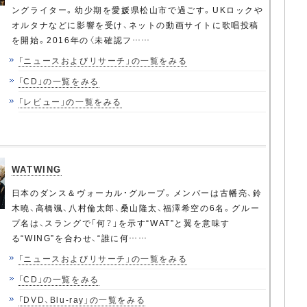
ングライター。幼少期を愛媛県松山市で過ごす。UKロックや
オルタナなどに影響を受け、ネットの動画サイトに歌唱投稿
を開始。2016年の〈未確認フ……
「ニュースおよびリサーチ」の一覧をみる
「CD」の一覧をみる
「レビュー」の一覧をみる
WATWING
日本のダンス＆ヴォーカル・グループ。メンバーは古幡亮、鈴
木曉、高橋颯、八村倫太郎、桑山隆太、福澤希空の6名。グルー
プ名は、スラングで「何？」を示す“WAT”と翼を意味す
る“WING”を合わせ、“誰に何……
「ニュースおよびリサーチ」の一覧をみる
「CD」の一覧をみる
「DVD、Blu-ray」の一覧をみる