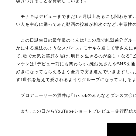
駆けつけることを発表しています。
モナキはデビューまでまだ1ヵ月以上あるにも関わらず、ここ数
い人を中心に踊ってみた動画の投稿が相次ぐなど、中毒性
この日誕生日の最年長のじんは「この歳で純烈弟分グルー
かにする魔法のようなスパイス。モナキを通して皆さんにも豊
て、歌で元気と笑顔を届け、明日を生きるのが楽しくなる“
ンケンは「デビュー前にも関わらず、純烈兄さんやSNSを
好きになってもらえるよう全力で突き進んでいきます！」、
す！世代を超えて愛されるようなグループになっていけるよ
プロデューサーの酒井は「TikTokのみんなとダンス大会
また、この日からYouTubeショートプレビュー先行配