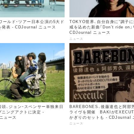
_i、ワールド・ツアー日本公演の5大ド
TOKYO世界、自分自身に“調子
表 - CDJournal ニュース
戒を込めた新曲「Don’t ride on
CDJournal ニュース
ニュース
音頭、ジョン・スペンサー単独来日
BAREBONES、後藤達也と阿
ニングアクトに決定 -
ライヴを開催 BAKIがEXECU
l ニュース
かぎりのセットも - CDJournal
ニュース