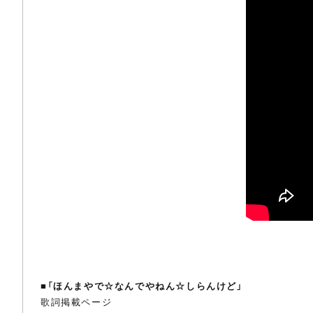
■
「ほんまやで☆なんでやねん☆しらんけど」
歌詞掲載ページ