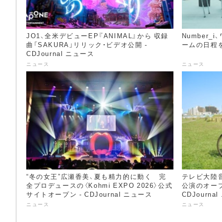
JO1、全米デビューEP『ANIMAL』から 収録
Number
曲「SAKURA」リリック・ビデオ公開 -
ームの日程を発
CDJournal ニュース
ニュース
ニュース
“冬の女王”広瀬香美、夏も精力的に動く 完
テレビ大陸
全プロデュースの〈Kohmi EXPO 2026〉公式
公演のオープ
サイトオープン - CDJournal ニュース
CDJourna
ニュース
ニュース