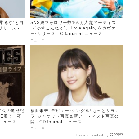
に乗るな”と自
SNS総フォロワー数160万人超アーティス
」リリース -
ト“かすこんねぅ”、「Love again」をカヴァ
ー・リリース - CDJournal ニュース
ニュース
部芳久の還暦記
福田未来、デビュー・シングル「もっとサヨナ
TE歌う一夜
ラ」ジャケット写真＆新アーティスト写真公
 ニュース
開 - CDJournal ニュース
ニュース
Recommended by