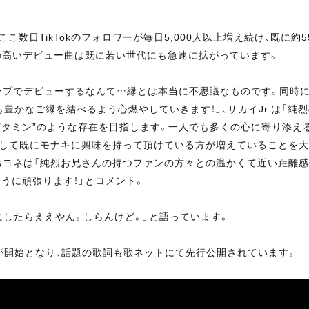
日TikTokのフォロワーが毎日5,000人以上増え続け、既に約55
の高いデビュー曲は既に若い世代にも急速に拡がっています。
プでデビューするなんて…縁とは本当に不思議なものです。同時
かなご縁を結べるよう心燃やしていきます！」、サカイJr.は「純
ビタミン”のような存在を目指します。一人でも多くの心に寄り添える
通して既にモナキに興味を持って頂けている方が増えていることを
おヨネは「純烈お兄さんの持つファンの方々との温かくて近い距離感
うに頑張ります！」とコメント。
にしたらええやん。しらんけど。」と語っています。
信が開始となり、話題の歌詞も歌ネットにて先行公開されています。