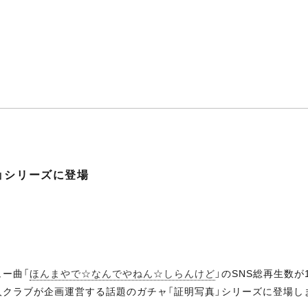
」シリーズに登場
ュー曲「
ほんまやで☆なんでやねん☆しらんけど
」のSNS総再生数が
人クラブが企画運営する話題のガチャ「証明写真」シリーズに登場し