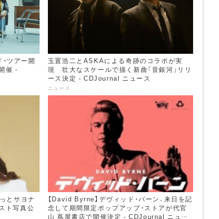
ルド・ツアー開
玉置浩二とASKAによる奇跡のコラボが実
催 -
現 壮大なスケールで描く新曲「音銀河」リリ
ース決定 - CDJournal ニュース
ニュース
もっとサヨナ
【David Byrne】デヴィッド・バーン、来日を記
スト写真公
念して期間限定ポップアップ・ストアが代官
山 蔦屋書店で開催決定 - CDJournal ニュー