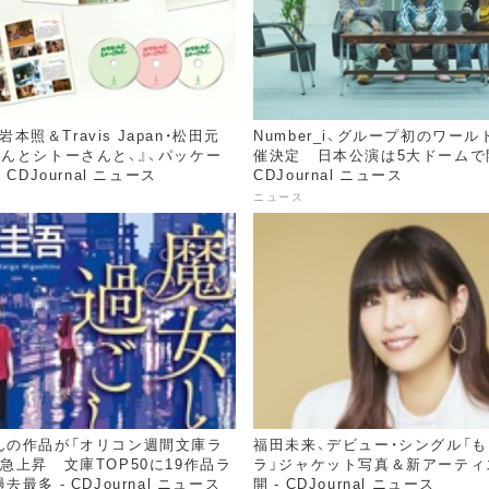
・岩本照＆Travis Japan・松田元
Number_i、グループ初のワー
んとシトーさんと、』、パッケー
催決定 日本公演は5大ドームで開
 CDJournal ニュース
CDJournal ニュース
ニュース
んの作品が「オリコン週間文庫ラ
福田未来、デビュー・シングル「
急上昇​ 文庫TOP50に19作品ラ
ラ」ジャケット写真＆新アーティ
最多 - CDJournal ニュース
開 - CDJournal ニュース