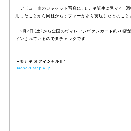
デビュー曲のジャケット写真に、モナキ誕生に繋がる「酒
用したことから同社からオファーがあり実現したとのこと
5月2日（土）から全国のヴィレッジヴァンガード約70店
インされているので要チェックです。
■
モナキ オフィシャルHP
monaki.fanpla.jp