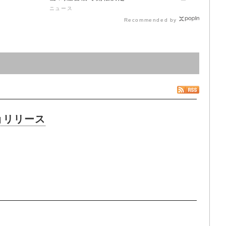
ス
ニュース
Recommended by
n」リリース