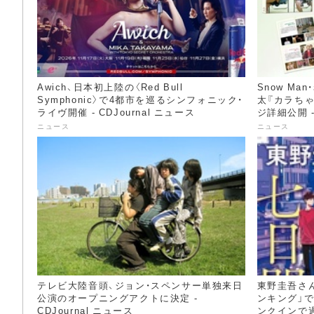
Awich、日本初上陸の〈Red Bull
Snow Man
Symphonic〉で4都市を巡るシンフォニック・
太『カラちゃ
ライヴ開催 - CDJournal ニュース
ジ詳細公開 -
ニュース
ニュース
テレビ大陸音頭、ジョン・スペンサー単独来日
東野圭吾さ
公演のオープニングアクトに決定 -
ンキング」で
CDJournal ニュース
ンクインで過去