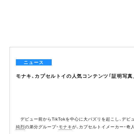
ニュース
モナキ、カプセルトイの人気コンテンツ「証明写真
デビュー前からTikTokを中心に大バズリを起こし、デビ
純烈
の弟分グループ・
モナキ
が、カプセルトイメーカー・奇