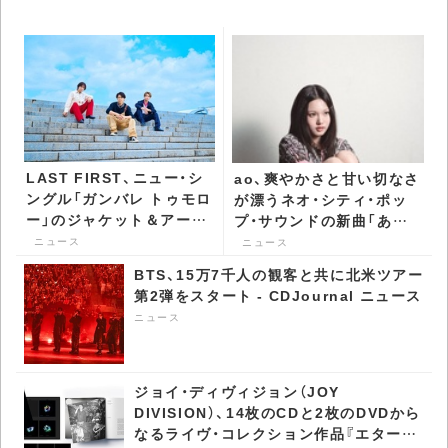
LAST FIRST、ニュー・シ
ao、爽やかさと甘い切なさ
ングル「ガンバレ トゥモロ
が漂うネオ・シティ・ポッ
ー」のジャケット＆アーテ
プ・サウンドの新曲「あつ
ィスト・ヴィジュアル公開
い夏」配信スタート MV
ニュース
ニュース
- CDJournal ニュース
公開も - CDJournal ニュ
BTS、15万7千人の観客と共に北米ツアー
ース
第2弾をスタート - CDJournal ニュース
ニュース
ジョイ・ディヴィジョン（JOY
DIVISION）、14枚のCDと2枚のDVDから
なるライヴ・コレクション作品『エターナ