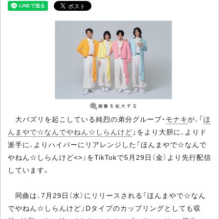
大バズリを起こしている純烈の弟分グループ・
モナキ
が、「
ほ
んまやで☆なんでやねん☆しらんけど
」をより大胆に、よりド
派手に、よりハイパーにリアレンジした「ほんまやで☆なんで
やねん☆しらんけど<
>」をTikTokで5月29日（金）より先行配信
しています。
同曲は、7月29日（水）にリリースされる「ほんまやで☆なん
でやねん☆しらんけど」Dタイプのカップリングとしても収