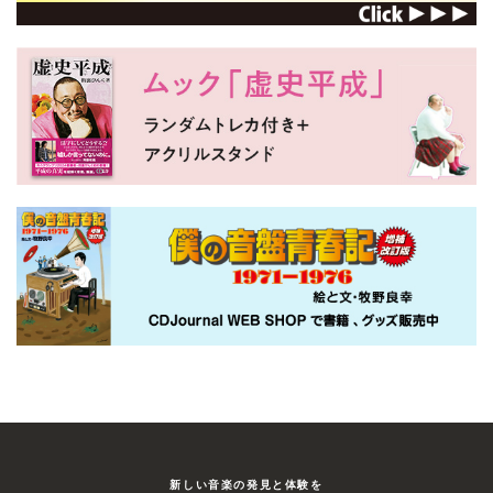
新しい⾳楽の発⾒と体験を