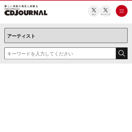
新しい⾳楽の発⾒と体験を
CDJ
オーディオ