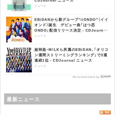
ニュース
EBiDANから新グループ“iiONDO”（イイ
オンド）誕生 デビュー曲「はつ恋
ONDO」配信リリース決定 - CDJournal
ニュース
ニュース
超特急・M!LKら所属のEBiDAN、「オリコ
ン週間ストリーミングランキング」で3週
連続1位 - CDJournal ニュース
ニュース
Recommended by
最新ニュース