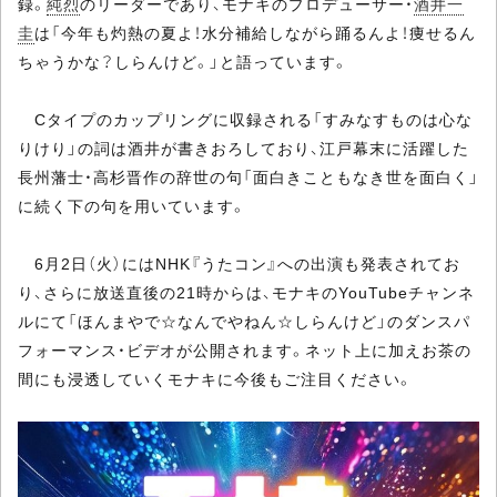
録。
純烈
のリーダーであり、モナキのプロデューサー・
酒井一
圭
は「今年も灼熱の夏よ！水分補給しながら踊るんよ！痩せるん
ちゃうかな？しらんけど。」と語っています。
Cタイプのカップリングに収録される「すみなすものは心な
りけり」の詞は酒井が書きおろしており、江戸幕末に活躍した
長州藩士・高杉晋作の辞世の句「面白きこともなき世を面白く」
に続く下の句を用いています。
6月2日（火）にはNHK『うたコン』への出演も発表されてお
り、さらに放送直後の21時からは、モナキのYouTubeチャンネ
ルにて「ほんまやで☆なんでやねん☆しらんけど」のダンスパ
フォーマンス・ビデオが公開されます。ネット上に加えお茶の
間にも浸透していくモナキに今後もご注目ください。