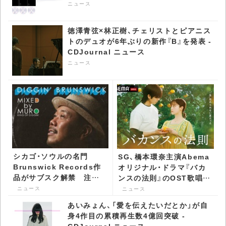
ル』世界同時発売 - CDJournal ニュース
ニュース
徳澤青弦×林正樹、チェリストとピアニス
トのデュオが6年ぶりの新作『B』を発表 -
CDJournal ニュース
ニュース
シカゴ・ソウルの名門
SG、橋本環奈主演Abema
Brunswick Records作
オリジナル・ドラマ『バカ
品がサブスク解禁 注目
ンスの法則』のOST歌唱決
はMUROによるMIX CD -
定 - CDJournal ニュース
ニュース
ニュース
CDJournal ニュース
あいみょん、「愛を伝えたいだとか」が自
身4作目の累積再生数4億回突破 -
CDJournal ニュース