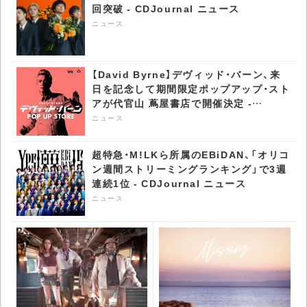
回突破 - CDJournal ニュース
ース
ニュース
【David Byrne】デヴィッド・バーン、来
日を記念して期間限定ポップアップ・スト
アが代官山 蔦屋書店で開催決定 -
CDJournal ニュース
ニュース
超特急・M!LKら所属のEBiDAN、「オリコ
ン週間ストリーミングランキング」で3週
連続1位 - CDJournal ニュース
ニュース