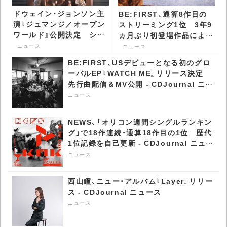
ドウェイン・ジョンソン主
BE:FIRST、通算8作目の
演『ジュマンジ／オープン
ストリーミング1位 3年9
ワールド』公開決定 シリ
ヵ月ぶり初登場作品による
ーズ最新作はゲームを飛
ストリーミング1位・2位独
ニュース
ニュース
び出し現実世界へ -
占 - CDJournal ニュース
BE:FIRST、USデビューとなる初のグロ
CDJournal ニュース
ーバルEP『WATCH ME』リリース決定
先行曲配信＆MV公開 - CDJournal ニュ
ース
ニュース
NEWS、「オリコン週間シングルランキン
グ」で18作連続・通算18作目の1位 歴代
1位記録を自己更新 - CDJournal ニュー
ス
ニュース
西山瞳、ニュー・アルバム『Layer』リリー
ス - CDJournal ニュース
ニュース