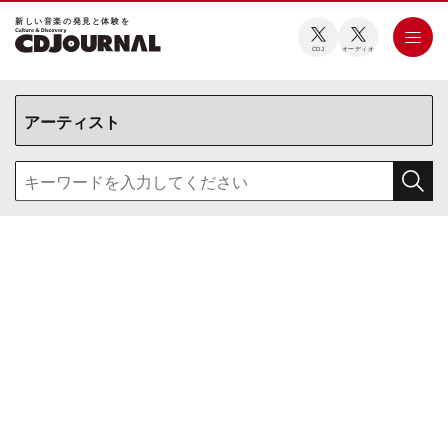
新しい⾳楽の発⾒と体験を
CDJ
オーディオ