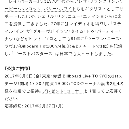
レイ・パーカーJr.は1970年代から
アレサ・フランクリン
、
ハ
ービー・ハンコック
、
バリー・ホワイト
らをギタリストとしてサ
ポートしたほか、
シェリル・リン
、
ニュー・エディション
らに楽
曲を提供してきました。77年にはレイディオを結成し、「ステ
ィル・イン・ザ・グルーヴ」「イッツ・タイム・トゥ・パーティー・
ナウ」などがヒット。ソロとしても81年に「ウーマン・ニーズ・
ラヴ」がBillboard Hot100で4位（R＆Bチャートで1位）を記録
し、「ゴーストバスターズ」は日本でも大ヒットしました。
［公演ご招待］
2017年3月3日（金）東京・赤坂 Billboard Live TOKYOの1stス
テージ（開場 17:30 / 開演 19:00）にCDジャーナル読者2組4名
様を抽選でご招待。
プレゼント・コーナー
より奮ってご応募く
ださい。
応募締切: 2017年2月27日（月）