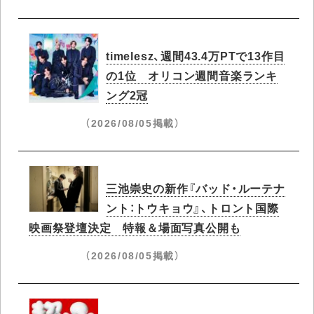
timelesz、週間43.4万PTで13作目
の1位​ オリコン週間音楽ランキ
ング2冠
（2026/08/05掲載）
三池崇史の新作『バッド・ルーテナ
ント：トウキョウ』、トロント国際
映画祭登壇決定 特報＆場面写真公開も
（2026/08/05掲載）