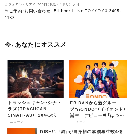
カジュアルエリア 8.300円（税込 / 1ドリンク付）
※ご予約・お問い合わせ: Billboard Live TOKYO 03-3405-
1133
今、あなたにオススメ
トラッシュキャン・シナト
EBiDANから新グルー
ラズ（TRASHCAN
プ“iiONDO”（イイオンド）
SINATRAS）、10年ぶりと
誕生 デビュー曲「はつ恋
なる新作アルバム『エヴァ
ONDO」配信リリース決定
ニュース
ニュース
ー・ジ・オプティミスト』リ
- CDJournal ニュース
DISH//、「猫」が自身初の累積再生数4億
リース - CDJournal ニュ