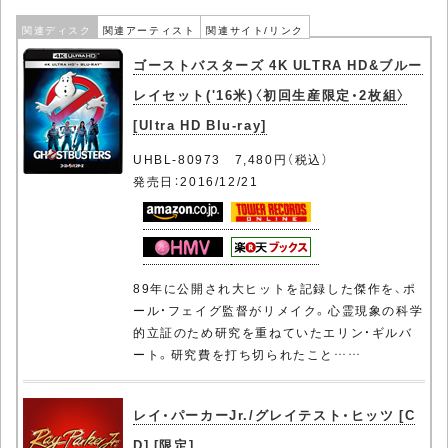
関連ディスク
関連アーティスト
関連サイト/リンク
ゴーストバスターズ 4K ULTRA HD&ブルー
レイセット('16米)〈初回生産限定・2枚組〉
[Ultra HD Blu-ray]
UHBL-80973 7,480円（税込）
発売日：2016/12/21
89年に公開され大ヒットを記録した傑作を、ポ
ール・フェイグ監督がリメイク。心霊現象の科学
的立証のため研究を重ねていたエリン・ギルバ
ート。研究費を打ち切られたこと……
レイ・パーカーJr./グレイテスト・ヒッツ [C
D] [限定]