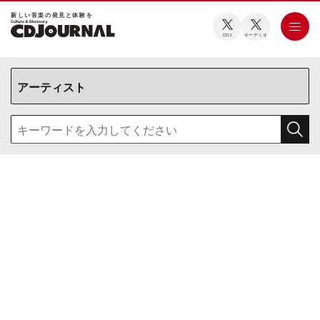
新しい⾳楽の発⾒と体験を
CDJ
オーディオ