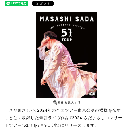
さだまさし
が、2024年の全国ツアー東京公演の模様を余す
ことなく収録した最新ライヴ作品『2024 さだまさしコンサー
トツアー“51”』を7月9日（水）にリリースします。