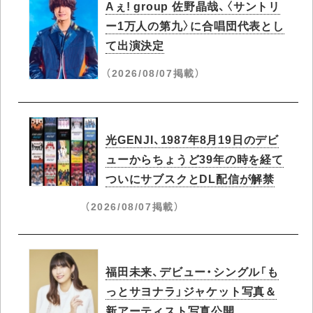
Aぇ! group 佐野晶哉、〈サントリ
ー1万人の第九〉に合唱団代表とし
て出演決定
（2026/08/07掲載）
光GENJI、1987年8月19日のデビ
ューからちょうど39年の時を経て
ついにサブスクとDL配信が解禁
（2026/08/07掲載）
福田未来、デビュー・シングル「も
っとサヨナラ」ジャケット写真＆
新アーティスト写真公開