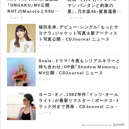
「ONGAKU」MV公開
マン パンタンと約束の
RHT.のMacotoとASUPI
星』、乃木坂46・賀喜遥香の
が振付を担当 -
特別インタビュー映像公開
ニュース
ニュース
CDJournal ニュース
- CDJournal ニュース
福田未来、デビュー・シングル「もっとサ
ヨナラ」ジャケット写真＆新アーティス
ト写真公開 - CDJournal ニュース
ニュース
Soala、ドラマ『今夜もシリアルキラーと
待ち合わせ』OP曲「Shadow Memory」
MV公開 - CDJournal ニュース
ニュース
ヨーコ・オノ、1982年作『イッツ・オール
ライト』が最新リマスター / ボーナス・ト
ラック付きで再発 - CDJournal ニュー
ス
ニュース
Recommended by