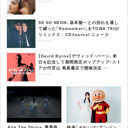
ニュース
SE SO NEON、坂本龍一との別れを通し
て綴った「Remember!」をTOWA TEIが
リミックス - CDJournal ニュース
ニュース
【David Byrne】デヴィッド・バーン、来
日を記念して期間限定ポップアップ・スト
アが代官山 蔦屋書店で開催決定 -
CDJournal ニュース
ニュース
Aile The Shota、最新曲
映画『それいけ！アンパン