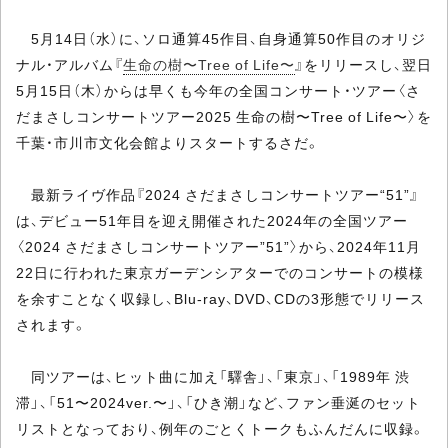
5月14日（水）に、ソロ通算45作目、自身通算50作目のオリジ
ナル・アルバム『
生命の樹〜Tree of Life〜
』をリリースし、翌日
5月15日（木）からは早くも今年の全国コンサート・ツアー〈さ
だまさしコンサートツアー2025 生命の樹〜Tree of Life〜〉を
千葉・市川市文化会館よりスタートするさだ。
最新ライヴ作品『2024 さだまさしコンサートツアー“51”』
は、デビュー51年目を迎え開催された2024年の全国ツアー
〈2024 さだまさしコンサートツアー”51”〉から、2024年11月
22日に行われた東京ガーデンシアターでのコンサートの模様
を余すことなく収録し、Blu-ray、DVD、CDの3形態でリリース
されます。
同ツアーは、ヒット曲に加え「驛舎」、「東京」、「1989年 渋
滞」、「51〜2024ver.〜」、「ひき潮」など、ファン垂涎のセット
リストとなっており、例年のごとくトークもふんだんに収録。