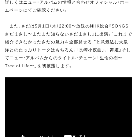
詳しくはニュー・アルバムの情報と合わせオフィシャル・ホー
ムページにてご確認ください。
また、さだは5月1日（木）22:00〜放送のNHK総合『SONGS
さだまさし〜まだまだ知らないさだまさし』に出演。“これまで
紹介できなかったさだの魅力を全部見せる！”と意気込む大泉
洋とのたっぷりトークはもちろん、「長崎小夜曲」、「舞姫」そし
てニュー・アルバムからのタイトル・チューン「生命の樹〜
Tree of Life〜」を初披露します。