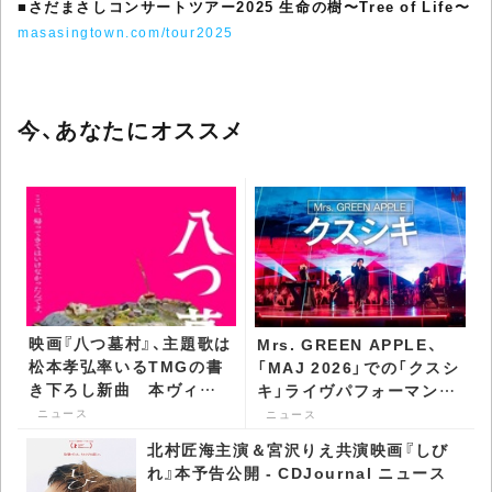
■
さだまさしコンサートツアー2025 生命の樹〜Tree of Life〜
masasingtown.com/tour2025
今、あなたにオススメ
映画『八つ墓村』、主題歌は
Mrs. GREEN APPLE、
松本孝弘率いるTMGの書
「MAJ 2026」での「クスシ
き下ろし新曲 本ヴィジ
キ」ライヴパフォーマンス
ュアル＆予告も公開 -
を公開 - CDJournal ニュ
ニュース
ニュース
CDJournal ニュース
ース
北村匠海主演＆宮沢りえ共演映画『しび
れ』本予告公開 - CDJournal ニュース