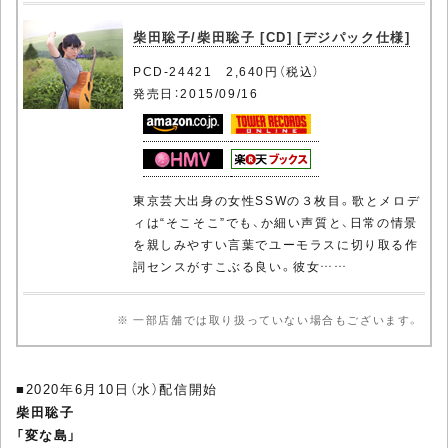
柴田聡子/柴田聡子 [CD] [デジパック仕様]
PCD-24421 2,640円（税込）
発売日：2015/09/16
東京芸大出身の女性SSWの３枚目。歌とメロデ
ィは“そこそこ”でも、か細い声質と、日常の情景
を親しみやすい言葉でユーモラスに切り取る作
詞センスがすこぶる良い。彼女……
※ 一部店舗では取り扱っていない場合もございます。
■2020年6月10日（水）配信開始
柴田聡子
「変な島」