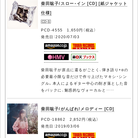
柴田聡子/スロー・イン [CD] [紙ジャケット
仕様]
PCD-4555 1,650円（税込）
発売日：2020/07/03
柴田聡子が原点に還るがごとく、弾き語り+αの
必要最小限な音だけで作り上げたマキシ・シン
グル。本人によるギター中心の削ぎ落とした音
をバックに、魅惑的なヴォーカルと……
柴田聡子/がんばれ!メロディー [CD]
PCD-18862 2,852円（税込）
発売日：2019/03/06