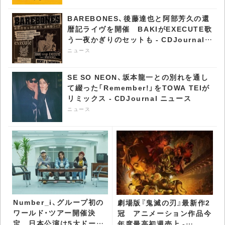
BAREBONES、後藤達也と阿部芳久の還
暦記ライヴを開催 BAKIがEXECUTE歌
う一夜かぎりのセットも - CDJournal
ニュース
ニュース
SE SO NEON、坂本龍一との別れを通し
て綴った「Remember!」をTOWA TEIが
リミックス - CDJournal ニュース
ニュース
Number_i、グループ初の
劇場版『鬼滅の刃』最新作2
ワールド・ツアー開催決
冠 アニメーション作品今
定 日本公演は5大ドーム
年度最高初週売上 -