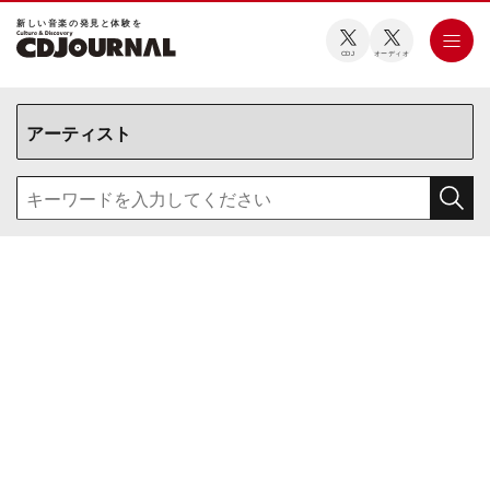
新しい⾳楽の発⾒と体験を
CDJ
オーディオ