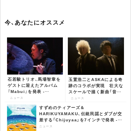
今、あなたにオススメ
石若駿トリオ、馬場智章を
玉置浩二とASKAによる奇
ゲストに迎えたアルバム
跡のコラボが実現 壮大な
『Mabui』を発表 -
スケールで描く新曲「音銀
CDJournal ニュース
河」リリース決定 -
ニュース
ニュース
CDJournal ニュース
すずめのティアーズ＆
HARIKUYAMAKU、伝統民謡とダブが交
差する「Chijuyaa」を7インチで発表 -
CDJournal ニュース
ニュース