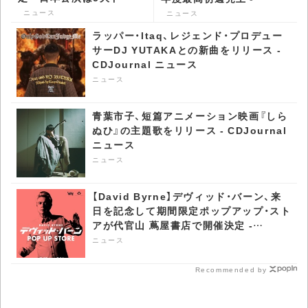
で開催 - CDJournal ニュ
CDJournal ニュース
ニュース
ニュース
ース
ラッパー・Itaq、レジェンド・プロデュー
サーDJ YUTAKAとの新曲をリリース -
CDJournal ニュース
ニュース
青葉市子、短篇アニメーション映画『しら
ぬひ』の主題歌をリリース - CDJournal
ニュース
ニュース
【David Byrne】デヴィッド・バーン、来
日を記念して期間限定ポップアップ・スト
アが代官山 蔦屋書店で開催決定 -
CDJournal ニュース
ニュース
Recommended by