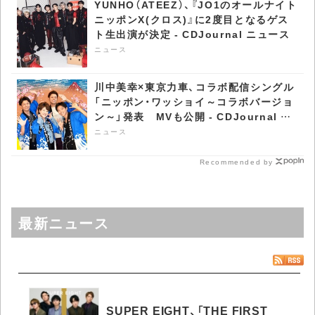
YUNHO（ATEEZ）、『JO1のオールナイト
ニッポンX(クロス)』に2度目となるゲス
ト生出演が決定 - CDJournal ニュース
ニュース
川中美幸×東京力車、コラボ配信シングル
「ニッポン・ワッショイ～コラボバージョ
ン～」発表 MVも公開 - CDJournal ニ
ュース
ニュース
Recommended by
最新ニュース
SUPER EIGHT、「THE FIRST