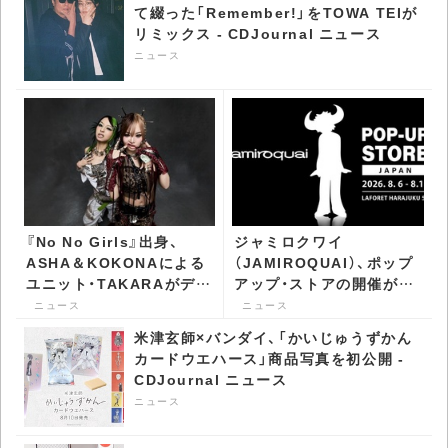
て綴った「Remember!」をTOWA TEIが
リミックス - CDJournal ニュース
ニュース
『No No Girls』出身、
ジャミロクワイ
ASHA＆KOKONAによる
（JAMIROQUAI）、ポップ
ユニット・TAKARAがデビ
アップ・ストアの開催が決
ュー - CDJournal ニュー
定 アパレルやインテリア
ニュース
ニュース
ス
アイテムなどを販売 -
米津玄師×バンダイ、「かいじゅうずかん
CDJournal ニュース
カードウエハース」商品写真を初公開 -
CDJournal ニュース
ニュース