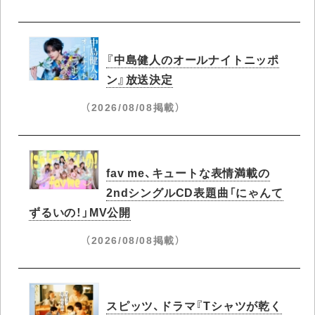
『中島健人のオールナイトニッポ
ン』放送決定
（2026/08/08掲載）
fav me、キュートな表情満載の
2ndシングルCD表題曲「にゃんて
ずるいの！」MV公開
（2026/08/08掲載）
スピッツ、ドラマ『Tシャツが乾く