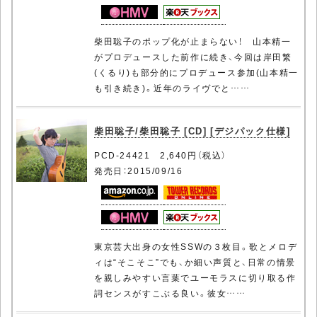
柴田聡子のポップ化が止まらない！ 山本精一
がプロデュースした前作に続き、今回は岸田繁
(くるり)も部分的にプロデュース参加(山本精一
も引き続き)。近年のライヴでと……
柴田聡子/柴田聡子 [CD] [デジパック仕様]
PCD-24421 2,640円（税込）
発売日：2015/09/16
東京芸大出身の女性SSWの３枚目。歌とメロデ
ィは“そこそこ”でも、か細い声質と、日常の情景
を親しみやすい言葉でユーモラスに切り取る作
詞センスがすこぶる良い。彼女……