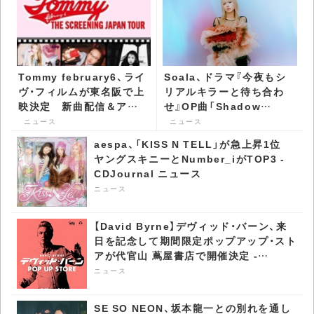
Tommy february6、ライ
Soala、ドラマ『今夜もシ
ヴ・フィルムが東名阪で上
リアルキラーと待ち合わ
映決定 新曲配信＆アナ
せ』OP曲「Shadow
ログBOX2タイトル発売も
Memory」MV公開 -
ニュース
ニュース
- CDJournal ニュース
CDJournal ニュース
aespa、「KISS N TELL」が急上昇1位
ヤングスキニーとNumber_iがTOP3 -
CDJournal ニュース
ニュース
【David Byrne】デヴィッド・バーン、来
日を記念して期間限定ポップアップ・スト
アが代官山 蔦屋書店で開催決定 -
CDJournal ニュース
ニュース
SE SO NEON、坂本龍一との別れを通し