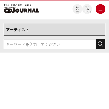
新しい⾳楽の発⾒と体験を
CDJ
オーディオ