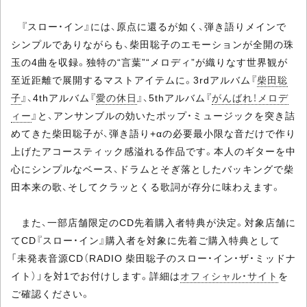
『スロー・イン』には、原点に還るが如く、弾き語りメインで
シンプルでありながらも、柴田聡子のエモーションが全開の珠
玉の4曲を収録。独特の“言葉”“メロディ”が織りなす世界観が
至近距離で展開するマストアイテムに。3rdアルバム『
柴田聡
子
』、4thアルバム『
愛の休日
』、5thアルバム『
がんばれ！メロデ
ィー
』と、アンサンブルの効いたポップ・ミュージックを突き詰
めてきた柴田聡子が、弾き語り+αの必要最小限な音だけで作り
上げたアコースティック感溢れる作品です。本人のギターを中
心にシンプルなベース、ドラムとそぎ落としたバッキングで柴
田本来の歌、そしてクラッとくる歌詞が存分に味わえます。
また、一部店舗限定のCD先着購入者特典が決定。対象店舗に
てCD『スロー・イン』購入者を対象に先着ご購入特典として
「未発表音源CD（RADIO 柴田聡子のスロー・イン・ザ・ミッドナ
イト）」を対1でお付けします。詳細は
オフィシャル・サイト
を
ご確認ください。