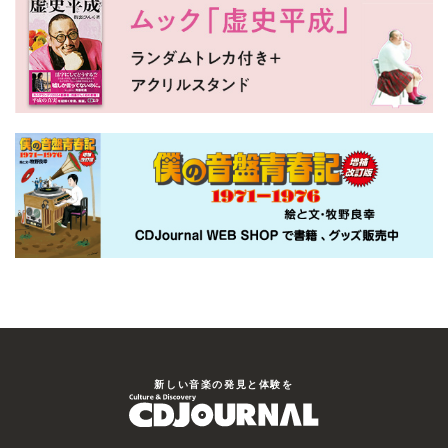
新しい⾳楽の発⾒と体験を