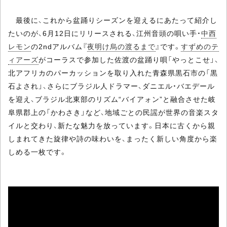
最後に、これから盆踊りシーズンを迎えるにあたって紹介し
たいのが、6月12日にリリースされる、江州音頭の唄い手・
中西
レモン
の2ndアルバム『
夜明け烏の渡るまで
』です。
すずめのテ
ィアーズ
がコーラスで参加した佐渡の盆踊り唄「やっとこせ」、
北アフリカのパーカッションを取り入れた青森県黒石市の「黒
石よされ」、さらにブラジル人ドラマー、ダニエル・バエデール
を迎え、ブラジル北東部のリズム“バイアォン”と融合させた岐
阜県郡上の「かわさき」など、地域ごとの民謡が世界の音楽スタ
イルと交わり、新たな魅力を放っています。日本に古くから親
しまれてきた旋律や詩の味わいを、まったく新しい角度から楽
しめる一枚です。