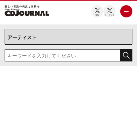
新しい⾳楽の発⾒と体験を
CDJ
オーディオ