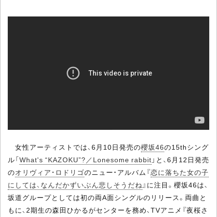
女性アーティストでは、6月10日発売の
櫻坂46
の15thシング
ル「
What's “KAZOKU”?／Lonesome rabbit
」と、6月12日発売
の
オリヴィア・ロドリゴ
のニュー・アルバム『
恋に落ちた女の子
にしては、なんだかずいぶん悲しそうだね
』に注目。櫻坂46は、
坂道グループとしては初の両A面シングルのリリース。両曲と
もに、2期生の森田ひかるがセンターを務め、TVアニメ『夜桜さ