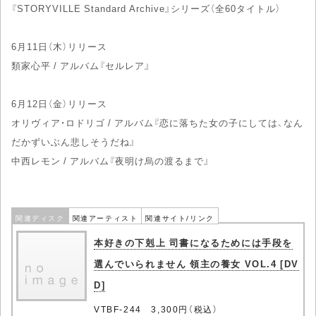
『STORYVILLE Standard Archive』シリーズ（全60タイトル）
6月11日（木）リリース
類家心平 / アルバム『セルレア』
6月12日（金）リリース
オリヴィア・ロドリゴ / アルバム『恋に落ちた女の子にしては、なん
だかずいぶん悲しそうだね』
中西レモン / アルバム『夜明け烏の渡るまで』
関連ディスク
関連アーティスト
関連サイト/リンク
本好きの下剋上 司書になるためには手段を
選んでいられません 領主の養女 VOL.4 [DV
D]
VTBF-244 3,300円（税込）