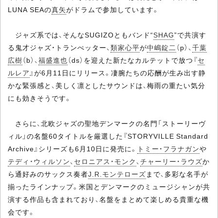
LUNA SEAの
真矢
がドラムで参加しています。
ジャズ系では、そんなSUGIZOともバンド“
SHAG
”で共演す
る鬼才ジャズ・トランぺッター、
類家心平
が
中嶋錠二
（p）、
千葉
広樹
（b）、
福盛進也
（ds）を迎えた新たなカルテットで放つ『
セ
ルレア
』が6月11日にリリース。凄腕たちの応酬が生み出す静
かな緊張感と、美しく凛としたサウンドは、梅雨の重たい気分
にも効きそうです。
さらに、北欧ジャズの聖地デンマークの名門「ストーリーヴ
ィル」の名盤60タイトルを厳選した『STORYVILLE Standard
Archive』シリーズも6月10日に発売に。
トミー・フラナガン
や
テディ・ウィルソン
、
セロニアス・モンク
、
チャーリー・ラウズ
か
ら通好みのサックス奏者
J.R.モンテローズ
まで、多彩な名手が
揃ったラインナップ。米国とデンマークのミュージシャンが共
演する作品も含まれており、名盤をまとめて楽しめる貴重な機
会です。