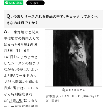
今週リリースされる作品の中で、チェックしておくべ
きなのは何ですか？
東海地方と関東
甲信地方の梅雨入りで
始まった6月第2週（6
月8日［月］～6月
14［日］）。じめじめと
したシーズンの始まり
ながら、今秋はいよい
よFIFAワールドカッ
プ26も開幕。先週の6
月第1週には、
JO1
、
INI
から特別編成され
宮本浩次 - I AM HERO [Blu-ray+C
た“
JI BLUE
”によるサ
D] [限定]
ッカー日本代表「最高