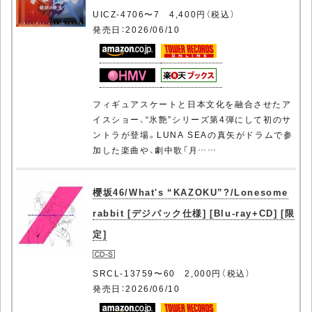
UICZ-4706〜7 4,400円（税込）
発売日：2026/06/10
フィギュアスケートと日本文化を融合させたア
イスショー、“氷艶”シリーズ第4弾にして初のサ
ントラが登場。LUNA SEAの真矢がドラムで参
加した楽曲や、劇中歌「月……
櫻坂46/What's “KAZOKU”?/Lonesome
rabbit [デジパック仕様] [Blu-ray+CD] [限
定]
SRCL-13759〜60 2,000円（税込）
発売日：2026/06/10