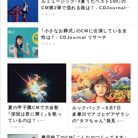
ルミュージック「#夏うたベスト100」の
CM第2弾で流れる曲は？ - CDJournal
リサーチ
リサーチ
「小さなお葬式」のCMに出演している女
性は？ - CDJournal リサーチ
リサーチ
夏の甲子園CMで大会歌
ルックバック～8月7日
「栄冠は君に輝く」を歌っ
多摩川でアゴヒゲアザラシ
ているのは？ -
の“タマちゃん”発見 -
CDJournal リサーチ
CDJournal リサーチ
リサーチ
リサーチ
豊田鉄工のCM「こんなのつくってます」