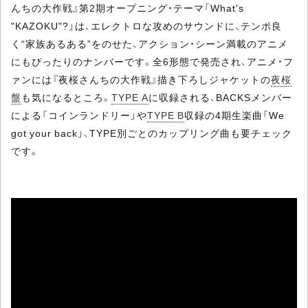
んちの大作戦』第2期オープニング・テーマ「What's
"KAZOKU"?」は、エレクトロな攻めのサウンドに、テンポ良
く“家族あるある”をのせた、アクション・シーン満載のアニメ
にもぴったりのナンバーです。全6形態で発売され、アニメ・フ
ァンには『夜桜さんちの大作戦』描き下ろしジャケットの
夜桜
盤
も気になるところ。
TYPE A
に収録される、BACKSメンバー
による「コインランドリー」や
TYPE B
収録の4期生楽曲「We
got your back」、TYPE別ごとのカップリング曲も要チェック
です。