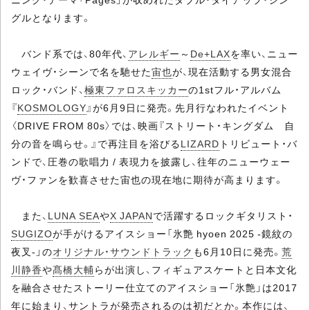
グルとなります。
バンド系では、80年代、
アレルギー
～
De+LAX
を率い、ニュー
ウェイヴ・シーンで名を馳せた
宙也
が、現在活動する男女混合
ロック・バンド、
極東ファロスキッカー
の1stフル・アルバム
『
KOSMOLOGY
』が6月9日に発売。先月行なわれたイベント
〈DRIVE FROM 80s〉では、映画『ストリート・キングダム 自
分の音を鳴らせ。』で再注目を浴びる
LIZARD
トリビュート・バ
ンドで、圧巻の歌唱力 / 表現力を披露し、往年のニューウェー
ヴ・ファンを歓喜させた宙也の現在地に期待が高まります。
また、
LUNA SEA
や
X JAPAN
で活躍するロックギタリスト・
SUGIZO
が手がけるアイスショー「氷艶 hyoen 2025 -鏡紋の
夜叉-」の
オリジナル・サウンドトラック
も6月10日に発売。
荒
川静香
や
髙橋大輔
らが出演し、フィギュアスケートと日本文化
を融合させたストーリー仕立てのアイスショー「氷艶」は2017
年に始まり、サントラが発売されるのは初だとか。本作には、