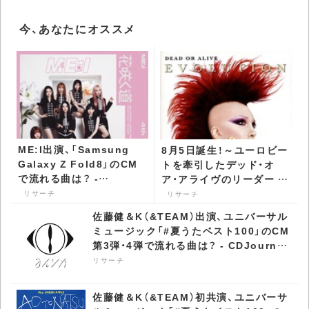
今、あなたにオススメ
ME:I出演、「Samsung
8月5日誕生！～ユーロビー
Galaxy Z Fold8」のCM
トを牽引したデッド・オ
で流れる曲は？ -
ア・アライヴのリーダー ピ
CDJournal リサーチ
ート・バーンズ -
リサーチ
リサーチ
CDJournal リサーチ
佐藤健＆K（&TEAM）出演、ユニバーサル
ミュージック「#夏うたベスト100」のCM
第3弾・4弾で流れる曲は？ - CDJournal
リサーチ
リサーチ
佐藤健＆K（&TEAM）初共演、ユニバーサ