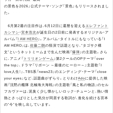
の景色を2026」公式テーマ・ソング「景色」もリリースされまし
た。
6月第2週の注目作は、6月12日に還暦を迎える
エレファント
カシマシ
・
宮本浩次
が誕生日の2日前に発表するオリジナル・ア
ルバム『
I AM HERO
』。アルバム・タイトルにもなっている「I
AM HERO」は、
佐藤二朗
の怪演で話題となり、“タゴサク構
文”というネットミームまで生んだ映画『
爆弾
』の主題歌。さら
に、アニメ『
トリリオンゲーム
』第2クールのOPテーマ「over
the top」、ドラマ『リボーン ～最後のヒーロー～』主題歌「I
love人生！」、TBS系『news23』のエンディング・テーマ「close
your eyes」など、話題曲がずらり。とりわけ
Ado
に提供した映
画『沈黙の艦隊 北極海大海戦』の主題歌「風と私の物語」のセル
フカヴァーは、泥臭く少し懐かしいロック・チューンと、熱い情
熱とさっぱりとした気分が同居する歌詞が、進化を続ける宮本
の“今”を映し出しています。