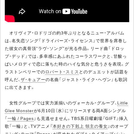
オリヴィア・ロドリゴの約3年ぶりとなるニュー・アルバム
は、名失恋ソング「ドライバーズ・ライセンス」で世界を席巻し
た彼女の真骨頂“ラヴ・ソング”が光る作品。リード曲「ドロッ
プ・デッド」では、多幸感にあふれたコーラスワークと、甘酸っ
ぱいメロディで恋に落ちた時のハイな気分と危うさを表現。グ
ラストンベリーでの
ロバート・スミス
とのデュエットが話題を
呼んだ、
ザ・キュアー
の名曲「ジャスト・ライク・ヘヴン」も歌詞
に出てきます。
女性グループでは実力派揃いのヴォーカル・グループ、
Little
Glee Monster
が6月10日（水）にリリースする両A面シングル
「
一輪 / Pages
」も見逃せません。TBS系日曜劇場『GIFT』挿入
歌「一輪」と、TVアニメ『
本好きの下剋上 領主の養女
』のオープ
ニング・テーマ「Pages」が収めれたダブル・タイアップ・シン