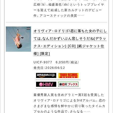
広樹（b）、福盛進也（ds）というトッププレイヤ
ーを迎えて結成した新カルテットのデビュー
作。アコースティックの美質……
オリヴィア・ロドリゴ/恋に落ちた女の子にし
ては,なんだかずいぶん悲しそうだね(デラッ
クス・エディション) [CD] [紙ジャケット仕
様] [限定]
UICF-9077 6,050円（税込）
発売日：2026/06/12
最優秀新人賞を含めグラミー賞3冠を受賞した
オリヴィア・ロドリゴによる3rdアルバム。恋の
さまざまな感情を鮮やかに切り取ったタイムカ
プセルのような作品で、さらなる……