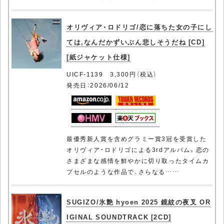
オリヴィア・ロドリゴ/恋に落ちた女の子にし
ては,なんだかずいぶん悲しそうだね [CD]
[紙ジャケット仕様]
UICF-1139 3,300円（税込）
発売日：2026/06/12
最優秀新人賞を含めグラミー賞3冠を受賞した
オリヴィア・ロドリゴによる3rdアルバム。恋の
さまざまな感情を鮮やかに切り取ったタイムカ
プセルのような作品で、さらなる……
SUGIZO/氷艶 hyoen 2025 鏡紋の夜叉 OR
IGINAL SOUNDTRACK [2CD]