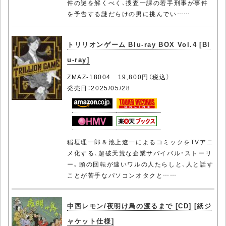
件の謎を解くべく、捜査一課の若手刑事が事件
を予告する謎だらけの男に挑んでい……
トリリオンゲーム Blu-ray BOX Vol.4 [Bl
u-ray]
ZMAZ-18004 19,800円（税込）
発売日：2025/05/28
稲垣理一郎＆池上遼一によるコミックをTVアニ
メ化する、超破天荒な企業サバイバル・ストーリ
ー。頭の回転が速いワルの人たらしと、人と話す
ことが苦手なパソコンオタクと……
中西レモン/夜明け烏の渡るまで [CD] [紙ジ
ャケット仕様]