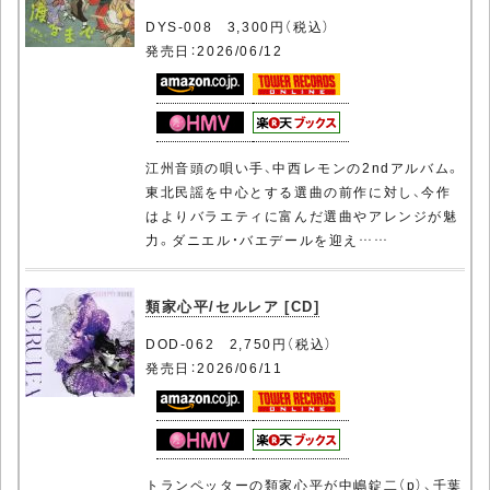
DYS-008 3,300円（税込）
発売日：2026/06/12
江州音頭の唄い手、中西レモンの2ndアルバム。
東北民謡を中心とする選曲の前作に対し、今作
はよりバラエティに富んだ選曲やアレンジが魅
力。ダニエル・バエデールを迎え……
類家心平/セルレア [CD]
DOD-062 2,750円（税込）
発売日：2026/06/11
トランペッターの類家心平が中嶋錠二（p）、千葉