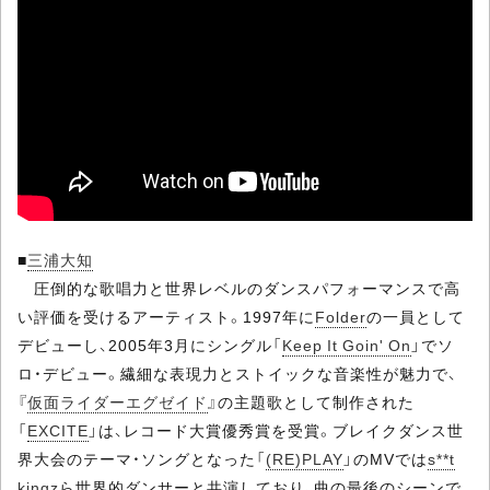
■
三浦大知
圧倒的な歌唱力と世界レベルのダンスパフォーマンスで高
い評価を受けるアーティスト。1997年に
Folder
の一員として
デビューし、2005年3月にシングル「
Keep It Goin' On
」でソ
ロ・デビュー。繊細な表現力とストイックな音楽性が魅力で、
『
仮面ライダーエグゼイド
』の主題歌として制作された
「
EXCITE
」は、レコード大賞優秀賞を受賞。ブレイクダンス世
界大会のテーマ・ソングとなった「
(RE)PLAY
」のMVでは
s**t
kingz
ら世界的ダンサーと共演しており、曲の最後のシーンで