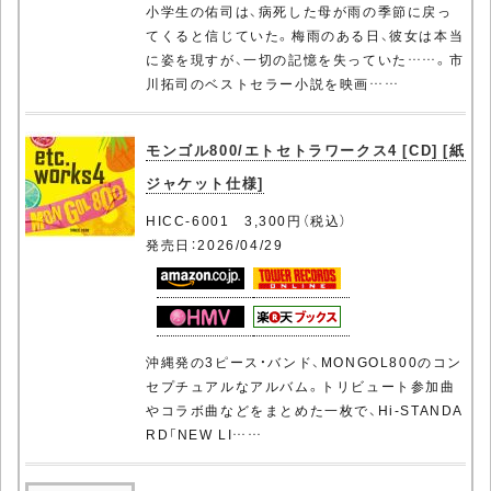
小学生の佑司は、病死した母が雨の季節に戻っ
てくると信じていた。梅雨のある日、彼女は本当
に姿を現すが、一切の記憶を失っていた……。市
川拓司のベストセラー小説を映画……
モンゴル800/エトセトラワークス4 [CD] [紙
ジャケット仕様]
HICC-6001 3,300円（税込）
発売日：2026/04/29
沖縄発の3ピース・バンド、MONGOL800のコン
セプチュアルなアルバム。トリビュート参加曲
やコラボ曲などをまとめた一枚で、Hi-STANDA
RD「NEW LI……