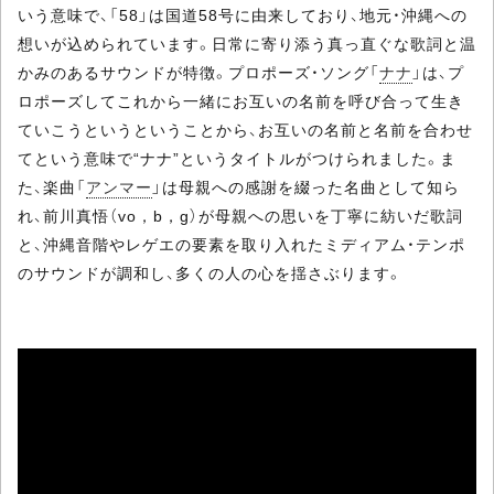
いう意味で、「58」は国道58号に由来しており、地元・沖縄への
想いが込められています。日常に寄り添う真っ直ぐな歌詞と温
かみのあるサウンドが特徴。プロポーズ・ソング「
ナナ
」は、プ
ロポーズしてこれから一緒にお互いの名前を呼び合って生き
ていこうというということから、お互いの名前と名前を合わせ
てという意味で“ナナ”というタイトルがつけられました。ま
た、楽曲「
アンマー
」は母親への感謝を綴った名曲として知ら
れ、前川真悟（vo，b，g）が母親への思いを丁寧に紡いだ歌詞
と、沖縄音階やレゲエの要素を取り入れたミディアム・テンポ
のサウンドが調和し、多くの人の心を揺さぶります。