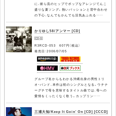
に、彼ら流のヒップでポップなアレンジてんこ
盛りな夏ソング。熱いパッションと背中合わせ
の下心、なんでもかんでも活気あふれる……
かりゆし58/アンマー [CD]
R3RCD-053 607円（税込）
発売日：2006/07/05
グループ名からもわかる沖縄出身の男性トリ
オ・バンド、本作は初のシングルとなる。ウチナ
ーグチで母を意味するタイトル曲では、母への
愛情をくったくなく歌う。カップリン……
三浦大知/Keep It Goin' On [CD] [CCCD]