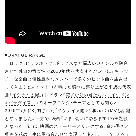
■
ORANGE RANGE
ロック、ヒップホップ、ポップスなど幅広いジャンルを融合
させた独自の音楽性で2000年代を代表するバンドに。キャッ
チーな楽曲と個性豊かなメンバーで多くのヒット曲を生み出
してきました。イントロが鳴った瞬間に盛り上がる平成の代表
曲「
イケナイ太陽
」は、ドラマ『
花ざかりの君たちへ～イケメン
♂パラダイス～
』のオープニング・テーマとしても知られ、
2025年7月に公開された「イケナイ太陽（令和ver.）」MVも話題
となりました。一方で、映画『
いま、会いにゆきます
』の主題歌
となった「
花
」は、映画のストーリーとリンクする、命の儚さと
尊さを花の一生に重ね合わせて表現した名バラードで、アゲア