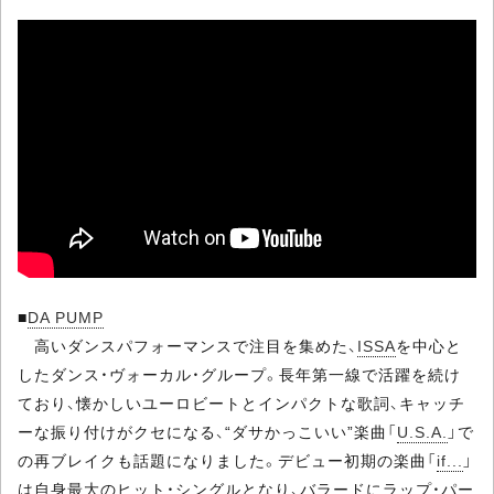
■
DA PUMP
高いダンスパフォーマンスで注目を集めた、
ISSA
を中心と
したダンス・ヴォーカル・グループ。長年第一線で活躍を続け
ており、懐かしいユーロビートとインパクトな歌詞、キャッチ
ーな振り付けがクセになる、“ダサかっこいい”楽曲「
U.S.A.
」で
の再ブレイクも話題になりました。デビュー初期の楽曲「
if...
」
は自身最大のヒット・シングルとなり、バラードにラップ・パー