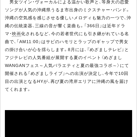
男女ツイン・ヴォーカルによる温かい歌声と、等身大の恋愛
ソングが人気の沖縄県うるま市出身のミクスチャー・バンド。
沖縄の空気感を感じさせる優しいメロディも魅力の一つで、沖
縄の伝統楽器、三線の音が響く楽曲も。「366日」は近年ドラ
マ・
映画
化されるなど、今の若者世代にも引き継がれている名
曲で、「AM11:00」はサビのハモリとラップのギャップで男女
の掛け合いが心を揺らします。8月には、『めざましテレビ』と
フジテレビの人気番組が展開する夏のイベント〈めざまし
WANGANフェス～人気バラエティと夏の最強コラボ～〉にて
開催される「めざましライブ」への出演が決定し、今年で10回
目の出演となるHYが、再び夏の湾岸エリアに沖縄の風を届け
てくれます。