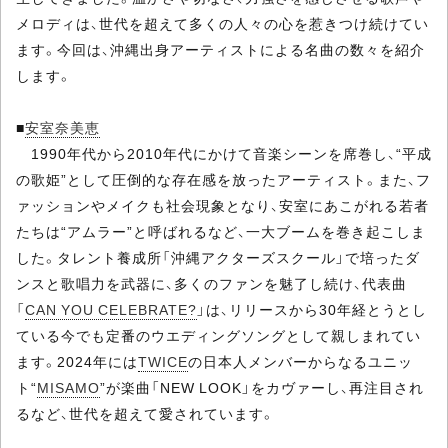
メロディは、世代を超えて多くの人々の心を惹きつけ続けてい
ます。今回は、沖縄出身アーティストによる名曲の数々を紹介
します。
■
安室奈美恵
1990年代から2010年代にかけて音楽シーンを席巻し、“平成
の歌姫”として圧倒的な存在感を放ったアーティスト。また、フ
ァッションやメイクも社会現象となり、安室にあこがれる若者
たちは“アムラー”と呼ばれるなど、一大ブームを巻き起こしま
した。タレント養成所「沖縄アクターズスクール」で培ったダ
ンスと歌唱力を武器に、多くのファンを魅了し続け、代表曲
「
CAN YOU CELEBRATE?
」は、リリースから30年経とうとし
ている今でも定番のウエディングソングとして親しまれてい
ます。2024年には
TWICE
の日本人メンバーからなるユニッ
ト“
MISAMO
”が楽曲「NEW LOOK」をカヴァーし、再注目され
るなど、世代を超えて愛されています。