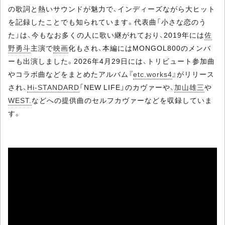
の歌詞と熱いサウンドが魅力で、インディーズながら大ヒット
を記録したことでも知られています。代表曲「小さな恋のう
た」は、今もなお多くの人に歌い継がれており、2019年には
佐
野勇斗
主演で
映画
化もされ、本編にはMONGOL800のメンバ
ーも出演しました。2026年4月29日には、トリビュート参加曲
やコラボ曲などをまとめたアルバム『
etc.works4
』がリリース
され、
Hi-STANDARD
「NEW LIFE」のカヴァーや、
加山雄三
や
WEST.
などへの提供曲のセルフカヴァーなどを収録していま
す。