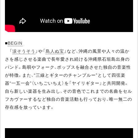
■
BEGIN
「
涙そうそう
」や「
島人ぬ宝
」など、沖縄の風景や人々の温か
さを感じさせる楽曲で長年愛され続ける沖縄県石垣島出身の
バンド。島唄やフォーク、ポップスを融合させた独自の音楽性
が特徴。また、“三線とギターのチャンプルー”として四弦楽
器“一五一会”（いちごいちえ）を「ヤイリギター」と共同開発。
自ら新しい楽器を生み出し、その音色でこれまでの名曲をセル
フカヴァーするなど独自の音楽活動も行っており、唯一無二の
存在感を放っています。