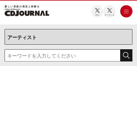
新しい⾳楽の発⾒と体験を
CDJ
オーディオ