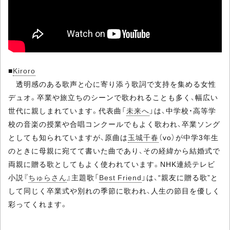
■
Kiroro
透明感のある歌声と心に寄り添う歌詞で支持を集める女性
デュオ。卒業や旅立ちのシーンで歌われることも多く、幅広い
世代に親しまれています。代表曲「
未来へ
」は、中学校・高等学
校の音楽の授業や合唱コンクールでもよく歌われ、卒業ソング
としても知られていますが、原曲は
玉城千春
（vo）が中学3年生
のときに母親に宛てて書いた曲であり、その経緯から結婚式で
両親に贈る歌としてもよく使われています。NHK連続テレビ
小説『
ちゅらさん
』主題歌「
Best Friend
」は、“親友に贈る歌”と
して同じく卒業式や別れの季節に歌われ、人生の節目を優しく
彩ってくれます。