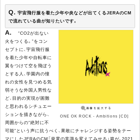
宇宙飛行服を着た少年や炎などが出てくるJERAのCM
で流れている曲が知りたいです。
“CO2が出ない
火をつくる。”をコン
セプトに、宇宙飛行服
を着た少年や自転車に
翼をつけて空を飛ぼう
とする人、学園内の憧
れの女性を見つめる気
弱そうな外国人男性な
ど、目的の実現が困難
と思われるシチュエー
ションを描きながら、
ONE OK ROCK - Ambitions [CD]
周囲からの“絶対に不
可能”という声に抗うべく、果敢にチャレンジする姿勢をテー
マにしたJERAのCM「発電の常識を変えてみせる」篇が、2021