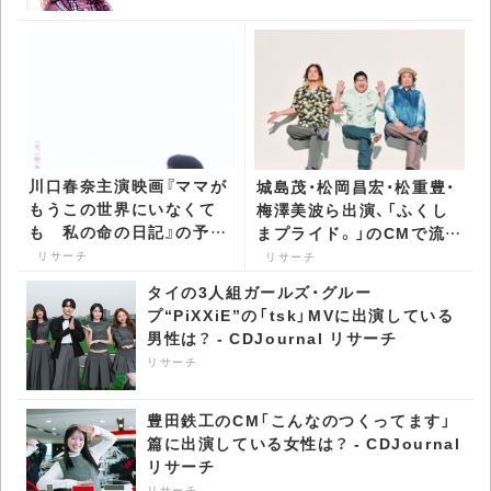
川口春奈主演映画『ママが
城島茂・松岡昌宏・松重豊・
もうこの世界にいなくて
梅澤美波ら出演、「ふくし
も 私の命の日記』の予告
まプライド。」のCMで流れ
編で流れる曲は？ -
る曲は？ - CDJournal リ
リサーチ
リサーチ
CDJournal リサーチ
サーチ
タイの3人組ガールズ・グルー
プ“PiXXiE”の「tsk」MVに出演している
男性は？ - CDJournal リサーチ
リサーチ
豊田鉄工のCM「こんなのつくってます」
篇に出演している女性は？ - CDJournal
リサーチ
リサーチ