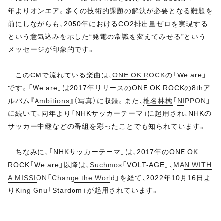
年よりオンエア。多くの技術的課題の解決が必要となる難題を
前にしながらも、2050年におけるCO2排出量ゼロを実現する
という意気込みを示した“発電の常識を変えてみせる”という
メッセージが印象的です。
このCMで流れている楽曲は、
ONE OK ROCK
の「We are」
です。「We are」は2017年リリースのONE OK ROCKの8thア
ルバム『
Ambitions
』（写真）に収録。また、
椎名林檎
「
NIPPON
」
に続いて、同年より「NHKサッカーテーマ」に起用され、NHKの
サッカー中継などの番組を彩ったことでも知られています。
ちなみに、「NHKサッカーテーマ」は、2017年のONE OK
ROCK「We are」以降は、
Suchmos
「VOLT-AGE」、
MAN WITH
A MISSION
「
Change the World
」を経て、2022年10月16日よ
り
King Gnu
「Stardom」が起用されています。