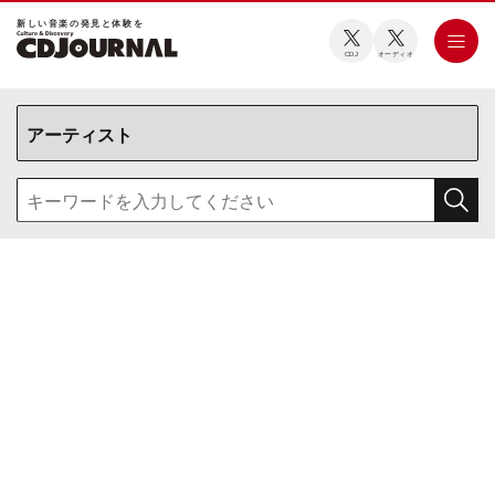
新しい⾳楽の発⾒と体験を
CDJ
オーディオ