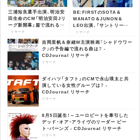
三浦知良選手出演、明治安
BE:FIRSTのSOTA＆
田生命のCM「明治安田Jリ
MANATO＆JUNON＆
ーグ新開幕」篇で流れる曲
LEO出演、「サントリー生
は？ - CDJournal リサー
ビール」のCMで流れる曲
リサーチ
リサーチ
チ
は？ - CDJournal リサー
吉岡里帆＆奈緒W主演映画『シャドウワー
チ
ク』の予告編で流れる曲は？ -
CDJournal リサーチ
リサーチ
ダイハツ「タフト」のCMで永山瑛太と共
演している女性グループは？ -
CDJournal リサーチ
リサーチ
8月5日誕生！～ユーロビートを牽引した
デッド・オア・アライヴのリーダー ピー
ト・バーンズ - CDJournal リサーチ
リサーチ