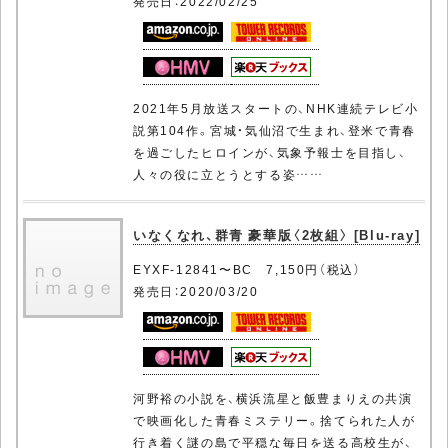
発売日：2022/02/25
2021年5月放送スタートの、NHK連続テレビ小
説第104作。宮城・気仙沼で生まれ、登米で青春
を過ごしたヒロインが、気象予報士を目指し、
人々の役に立とうとする姿……
いなくなれ、群青 豪華版〈2枚組〉 [Blu-ray]
EYXF-12841〜BC 7,150円（税込）
発売日：2020/03/20
河野裕の小説を、横浜流星と飯豊まりえの共演
で映画化した青春ミステリー。捨てられた人が
行き着く謎の島で平穏な毎日を送る高校生が、