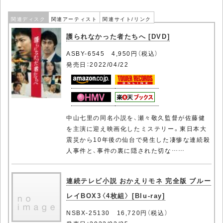
関連ディスク
関連アーティスト
関連サイト/リンク
護られなかった者たちへ [DVD]
ASBY-6545 4,950円（税込）
発売日：2022/04/22
中山七里の同名小説を、瀬々敬久監督が佐藤健
を主演に迎え映画化したミステリー。東日本大
震災から10年後の仙台で発生した凄惨な連続殺
人事件と、事件の裏に隠された切な……
連続テレビ小説 おかえりモネ 完全版 ブルー
レイBOX3〈4枚組〉 [Blu-ray]
NSBX-25130 16,720円（税込）