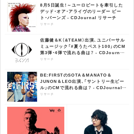
8月5日誕生！～ユーロビートを牽引した
デッド・オア・アライヴのリーダー ピー
ト・バーンズ - CDJournal リサーチ
リサーチ
佐藤健＆K（&TEAM）出演、ユニバーサル
ミュージック「#夏うたベスト100」のCM
第3弾・4弾で流れる曲は？ - CDJournal
リサーチ
リサーチ
BE:FIRSTのSOTA＆MANATO＆
JUNON＆LEO出演、「サントリー生ビー
ル」のCMで流れる曲は？ - CDJournal
リサーチ
リサーチ