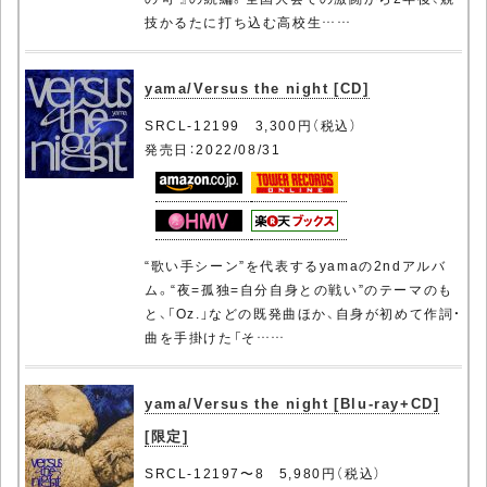
技かるたに打ち込む高校生……
yama/Versus the night [CD]
SRCL-12199 3,300円（税込）
発売日：2022/08/31
“歌い手シーン”を代表するyamaの2ndアルバ
ム。“夜=孤独=自分自身との戦い”のテーマのも
と、「Oz.」などの既発曲ほか、自身が初めて作詞・
曲を手掛けた「そ……
yama/Versus the night [Blu-ray+CD]
[限定]
SRCL-12197〜8 5,980円（税込）