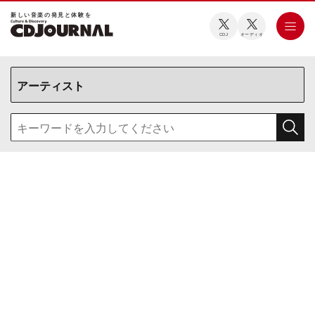
新しい⾳楽の発⾒と体験を
CDJ
オーディオ