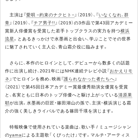
主演は『
愛唄 −約束のナクヒト−
』（2019）、『
いなくなれ、群
青
』（2019）、『
チア男子!!
』（2019）の3作品で第43回アカデミー
賞新人俳優賞を受賞した若手トップクラスの実力を持つ
横浜
流星
。とあるきっかけで水墨画と出会い、学ぶことでその世界
に魅了されていく主人公、青山霜介役に臨みます。
さらに、本作のヒロインとして、デビューから数多くの話題
作に出演し続け、2021年にはNHK連続テレビ小説『
おかえりモ
ネ
』でヒロインを務め、映画『
護られなかった者たちへ
』
（2021）で第45回日本アカデミー賞最優秀助演女優賞を受賞
と、名実ともに日本のトップ俳優へと駆け上がっている
清原果
耶
が出演。水墨画の巨匠・篠田湖山の孫で、主演・横浜演じる霜
介の強く美しきライバルである篠田千瑛を演じます。
特報映像で使用されている楽曲は、歌い手 / ミュージシャン
の
yama
による主題歌「くびったけ」です。マルチ・アーティス