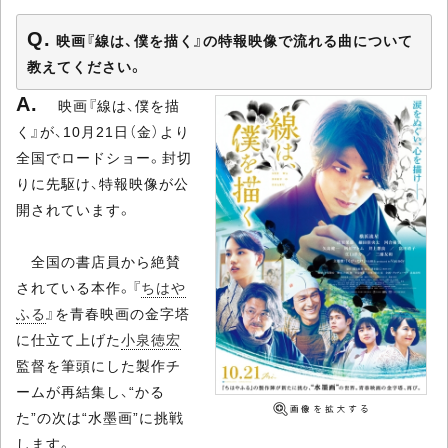
映画『線は、僕を描く』の特報映像で流れる曲について
教えてください。
映画『線は、僕を描
く』が、10月21日（金）より
全国でロードショー。封切
りに先駆け、特報映像が公
開されています。
全国の書店員から絶賛
されている本作。『
ちはや
ふる
』を青春映画の金字塔
に仕立て上げた
小泉徳宏
監督を筆頭にした製作チ
ームが再結集し、“かる
た”の次は“水墨画”に挑戦
します。