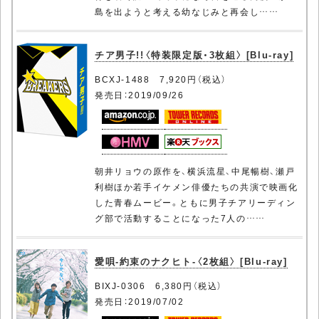
島を出ようと考える幼なじみと再会し……
チア男子!!〈特装限定版・3枚組〉 [Blu-ray]
BCXJ-1488 7,920円（税込）
発売日：2019/09/26
朝井リョウの原作を、横浜流星、中尾暢樹、瀬戸
利樹ほか若手イケメン俳優たちの共演で映画化
した青春ムービー。ともに男子チアリーディン
グ部で活動することになった7人の……
愛唄-約束のナクヒト-〈2枚組〉 [Blu-ray]
BIXJ-0306 6,380円（税込）
発売日：2019/07/02