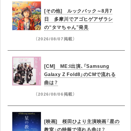
[その他] ルックバック～8月7
日 多摩川でアゴヒゲアザラシ
の“タマちゃん”発見
（2026/08/07掲載）
[CM] ME:I出演、「Samsung
Galaxy Z Fold8」のCMで流れる
曲は？
（2026/08/06掲載）
[映画] 桜田ひより主演映画『星の
教室』の特報で流れる曲は？