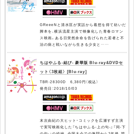
GReeeNと清水匡が実話から着想を得て紡いだ
脚本を、横浜流星主演で映像化した青春ロマン
ス映画。ある日突然余命を告げられた若者と不
治の病と戦いながら生きる少女と……
ちはやふる-結び- 豪華版 Blu-ray&DVDセ
ット〈3枚組〉 [Blu-ray]
TBR-28300D 6,380円（税込）
発売日：2018/10/03
末次由紀の大ヒット・コミックを広瀬すず主演
で実写映画化した『ちはやふる-上の句-』『同-下
の句-』の続編。全国大会での激闘から2年後、競