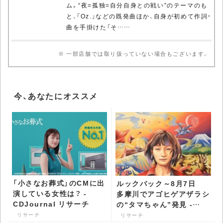
ム。“夜=孤独=自分自身との戦い”のテーマのも
と、「Oz.」などの既発曲ほか、自身が初めて作詞・
曲を手掛けた「そ……
※ 一部店舗では取り扱っていない場合もございます。
今、あなたにオススメ
「小さなお葬式」のCMに出
ルックバック～8月7日
演している女性は？ -
多摩川でアゴヒゲアザラシ
CDJournal リサーチ
の“タマちゃん”発見 -
CDJournal リサーチ
リサーチ
リサーチ