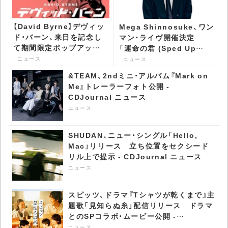
【David Byrne】デヴィッ
Mega Shinnosuke、ワン
ド・バーン、来日を記念し
マン・ライヴ開催決定
て期間限定ポップアップ・
「運命の君 (Sped Up
ストアが代官山 蔦屋書店
Ver.)」配信開始 -
ニュース
ニュース
で開催決定 - CDJournal
CDJournal ニュース
&TEAM、2ndミニ・アルバム『Mark on
ニュース
Me』トレーラーフォト公開 -
CDJournal ニュース
ニュース
SHUDAN、ニュー・シングル「Hello,
Mac」リリース 立ち位置をセクシード
リル上で提示 - CDJournal ニュース
ニュース
スピッツ、ドラマ『Tシャツが乾くまで』主
題歌「見知らぬ糸」配信リリース ドラマ
とのSPコラボ・ムービー公開 -
CDJournal ニュース
ニュース