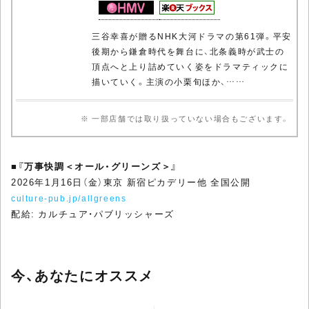
三谷幸喜が贈るNHK大河ドラマの第61弾。平安
後期から鎌倉時代を舞台に、北条義時が武士の
頂点へと上り詰めていく姿をドラマティックに
描いていく。主演の小栗旬ほか、……
※ 一部店舗では取り扱っていない場合もございます。
■
『万事快調＜オール・グリーンズ＞』
2026年1月16日（金）東京 新宿ピカデリー他 全国公開
culture-pub.jp/allgreens
配給: カルチュア・パブリッシャーズ
今、あなたにオススメ