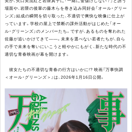
美が、矢口美流紅と岩隈真子に「一緒に金儲けしない？」と誘う
場面や、岩隈の後輩の藤木らを巻き込み同好会「オール・グリー
ンズ」結成の瞬間を切り取った、不適切で爽快な映像に仕上が
っています。学校の屋上で禁断の課外活動がはじめた「オー
ル・グリーンズ」のメンバーたち。ですが、あるものを奪われた
佐藤が追いかけてきて――。未来を選べない若者たちが、自ら
の手で未来を奪いにいこうと軽やかにもがく、新たな時代の不
適切な青春映画が幕を開けます。
彼女たちの不適切な青春の行方はいかに!? 映画『万事快調
＜オール・グリーンズ＞』は、2026年1月16日公開。