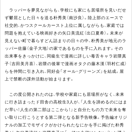
ラッパーを夢見ながらも、学校にも家にも居場所を見いだせ
ず鬱屈とした日々を送る朴秀美（南沙良）。陸上部のエースで
社交的、かつスクールカースト上位に属しながらも、家庭では
問題を抱えている映画好きの矢口美流紅（出口夏希）。未来が
見えない町で暮らすどん詰まりの日々の中、朴秀美が地元のラ
ッパー佐藤（金子大地）の家であるものを手に入れます。その
出来事をきっかけに、同級生で漫画に詳しい毒舌キャラ岩隈真
子（吉田美月喜）、岩隈の後輩で漫画オタクの藤木漢（羽村仁成）
らを仲間に引き入れ、同好会「オール・グリーンズ」を結成。屋
上で禁断の課外活動が始まります。
この度公開されたのは、学校や家庭にも居場所がなく、未来
に行き詰まったド田舎の高校生3人が、「人生を諦めるのにはま
だ早い！人生の第二部はここから！」と自分たちの力で未来を奪
い取りに行こうとする第二弾となる新予告映像。予告編オリジ
ナルの加工でモザイクがかけられたなにかを手に掲げた朴秀