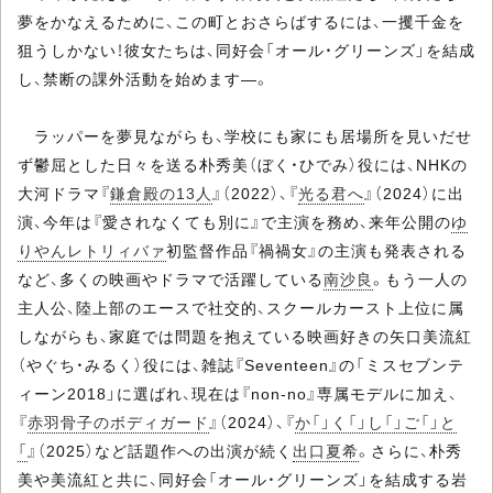
夢をかなえるために、この町とおさらばするには、一攫千金を
狙うしかない！彼女たちは、同好会「オール・グリーンズ」を結成
し、禁断の課外活動を始めます―。
ラッパーを夢見ながらも、学校にも家にも居場所を見いだせ
ず鬱屈とした日々を送る朴秀美（ぼく・ひでみ）役には、NHKの
大河ドラマ『
鎌倉殿の13人
』（2022）、『
光る君へ
』（2024）に出
演、今年は『愛されなくても別に』で主演を務め、来年公開の
ゆ
りやんレトリィバァ
初監督作品『禍禍女』の主演も発表される
など、多くの映画やドラマで活躍している
南沙良
。もう一人の
主人公、陸上部のエースで社交的、スクールカースト上位に属
しながらも、家庭では問題を抱えている映画好きの矢口美流紅
（やぐち・みるく）役には、雑誌『Seventeen』の「ミスセブンテ
ィーン2018」に選ばれ、現在は『non-no』専属モデルに加え、
『
赤羽骨子のボディガード
』（2024）、『
か「」く「」し「」ご「」と
「
』（2025）など話題作への出演が続く
出口夏希
。さらに、朴秀
美や美流紅と共に、同好会「オール・グリーンズ」を結成する岩