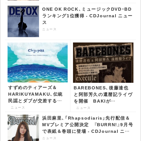
ONE OK ROCK、ミュージックDVD・BD
ランキング1位獲得 - CDJournal ニュー
ス
ニュース
すずめのティアーズ＆
BAREBONES、後藤達也
HARIKUYAMAKU、伝統
と阿部芳久の還暦記ライヴ
民謡とダブが交差する
を開催 BAKIが
「Chijuyaa」を7インチで
EXECUTE歌う一夜かぎり
ニュース
ニュース
発表 - CDJournal ニュー
のセットも - CDJournal
浜田麻里、「Rhapsodiaris」先行配信＆
ス
ニュース
MVプレミア公開決定 『BURRN!』9月号
で表紙＆巻頭に登場 - CDJournal ニュ
ース
ニュース