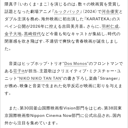
隈真子（いわくま・まこ）を演じるのは、数々の映画賞を受賞し
話題となった劇場アニメ『
ルックバック
』（2024）で
河合優実
と
ダブル主演を務め、海外映画に初出演した『KARATEKA』のス
ペイン公開が2026年に控える吉田美月喜。さらに、
羽村仁成
、
金子大地
、
黒崎煌代
など今最も旬なキャストが集結し、時代の
閉塞感を吹き飛ばす、不適切で爽快な青春映画が誕生しまし
た。
音楽はヒップホップ・トリオ“
Dos Monos
”のフロントマンで
ある
荘子it
が担当、主題歌はクリエイティブ・ミクスチャー・ユ
ニット“
NIKO NIKO TAN TAN
”の書き下ろし楽曲「Stranger」
が務め、映像と音楽で生まれた化学反応が映画に彩りを与えま
す。
また、第30回釜山国際映画祭Vision部門をはじめ、第38回東
京国際映画祭Nippon Cinema Now部門に公式出品され、国内
外から注目を集めています。