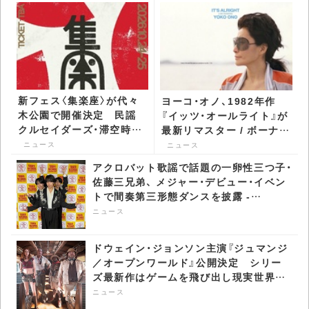
新フェス〈集楽座〉が代々
ヨーコ・オノ、1982年作
木公園で開催決定 民謡
『イッツ・オールライト』が
クルセイダーズ・滞空時間
最新リマスター / ボーナ
ら第1弾出演者が発表 -
ス・トラック付きで再発 -
ニュース
ニュース
CDJournal ニュース
CDJournal ニュース
アクロバット歌謡で話題の一卵性三つ子・
佐藤三兄弟、 メジャー・デビュー・イベン
トで間奏第三形態ダンスを披露 -
CDJournal ニュース
ニュース
ドウェイン・ジョンソン主演『ジュマンジ
／オープンワールド』公開決定 シリー
ズ最新作はゲームを飛び出し現実世界へ
- CDJournal ニュース
ニュース