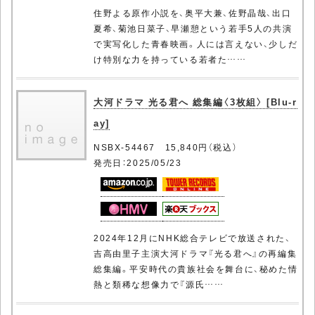
住野よる原作小説を、奥平大兼、佐野晶哉、出口
夏希、菊池日菜子、早瀬憩という若手5人の共演
で実写化した青春映画。人には言えない、少しだ
け特別な力を持っている若者た……
大河ドラマ 光る君へ 総集編〈3枚組〉 [Blu-r
ay]
NSBX-54467 15,840円（税込）
発売日：2025/05/23
2024年12月にNHK総合テレビで放送された、
吉高由里子主演大河ドラマ『光る君へ』の再編集
総集編。平安時代の貴族社会を舞台に、秘めた情
熱と類稀な想像力で『源氏……