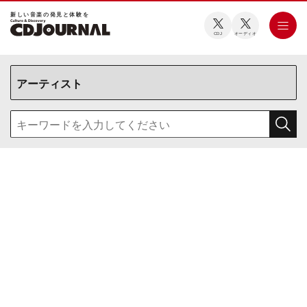
新しい⾳楽の発⾒と体験を
CDJ
オーディオ