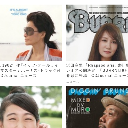
、1982年作『イッツ・オールライ
浜田麻里、「Rhapsodiaris」先
マスター / ボーナス・トラック付
レミア公開決定 『BURRN!』9
DJournal ニュース
巻頭に登場 - CDJournal ニュー
ニュース