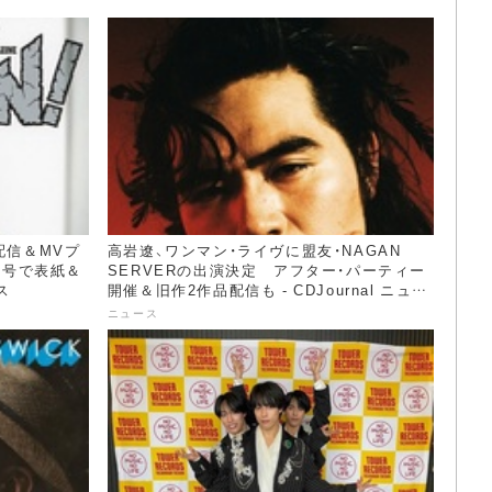
行配信＆MVプ
高岩遼、ワンマン・ライヴに盟友・NAGAN
月号で表紙＆
SERVERの出演決定 アフター・パーティー
ス
開催＆旧作2作品配信も - CDJournal ニュー
ス
ニュース