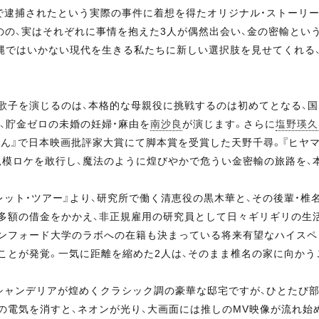
”で逮捕されたという実際の事件に着想を得たオリジナル・ストーリー
のの、実はそれぞれに事情を抱えた3人が偶然出会い、金の密輸とい
筋縄ではいかない現代を生きる私たちに新しい選択肢を見せてくれる
歌子を演じるのは、本格的な母親役に挑戦するのは初めてとなる、国
、貯金ゼロの未婚の妊婦・麻由を
南沙良
が演じます。さらに
塩野瑛久
さん』で日本映画批評家大賞にて脚本賞を受賞した天野千尋。『ヒヤマ
規模ロケを敢行し、魔法のように煌びやかで危うい金密輸の旅路を、
ット・ツアー』より、研究所で働く清恵役の黒木華と、その後輩・椎
う多額の借金をかかえ、非正規雇用の研究員として日々ギリギリの生
タンフォード大学のラボへの在籍も決まっている将来有望なハイスペ
ことが発覚。一気に距離を縮めた2人は、そのまま椎名の家に向かう
ャンデリアが煌めくクラシック調の豪華な邸宅ですが、ひとたび部屋
屋の電気を消すと、ネオンが光り、大画面には推しのMV映像が流れ