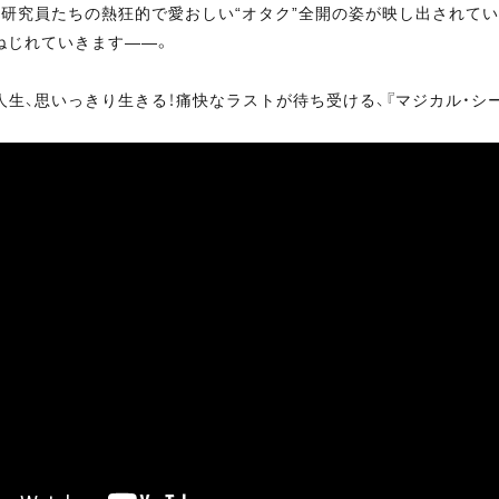
い研究員たちの熱狂的で愛おしい“オタク”全開の姿が映し出されてい
ねじれていきます――。
生、思いっきり生きる！痛快なラストが待ち受ける、『マジカル・シ