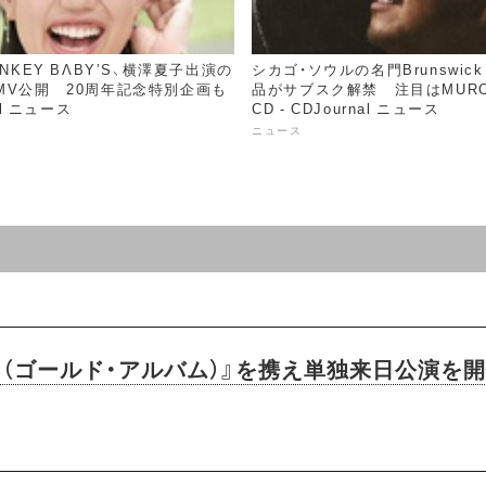
ONKEY BΛBY’S、横澤夏子出演の
シカゴ・ソウルの名門Brunswick 
MV公開 20周年記念特別企画も
品がサブスク解禁 注目はMURO
nal ニュース
CD - CDJournal ニュース
ニュース
（ゴールド・アルバム）』を携え単独来日公演を