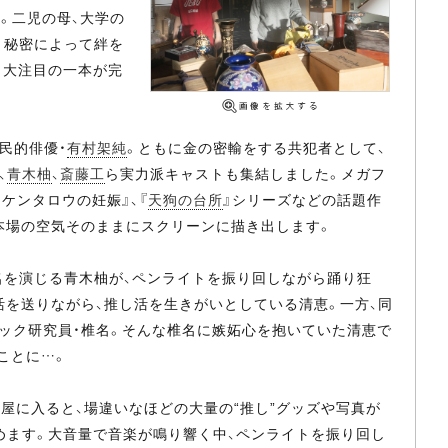
。二児の母、大学の
う秘密によって絆を
、大注目の一本が完
民的俳優・
有村架純
。ともに金の密輸をする共犯者として、
、
青木柚
、
斎藤工
ら実力派キャストも集結しました。メガフ
ケンタロウの妊娠』、『
天狗の台所
』シリーズなどの話題作
本場の空気そのままにスクリーンに描き出します。
名を演じる青木柚が、ペンライトを振り回しながら踊り狂
活を送りながら、推し活を生きがいとしている清恵。一方、同
ック研究員・椎名。そんな椎名に嫉妬心を抱いていた清恵で
ことに…。
に入ると、場違いなほどの大量の“推し”グッズや写真が
始めます。大音量で音楽が鳴り響く中、ペンライトを振り回し