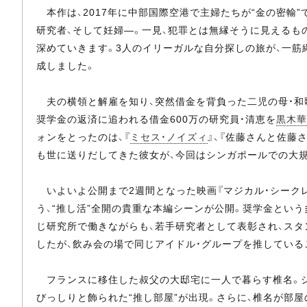
本作は、2017年に中部国際空港で主婦たちが“金の密輸
研究者、そして妊婦―。一見、犯罪とは無縁そうに見えるも
深めていきます。3人のイリーガルな自分探しの旅が、一
成しました。
夫の横領と解雇を知り、突然借金を背負った二児の母・和
奨学金の返済に追われる借金600万の研究員・清恵を
黒木華
ォンをとったのは、『
ミセス・ノイズィ
』、『佐藤さんと佐藤
も世に送りだしてきた彼女が、今回はシンガポールでの大
いよいよ公開まで2週間となった映画『マジカル・シークレ
う、“推し活”全開の貴重な本編シーンが公開。奨学金とい
じ研究所で働きながらも、若手研究者として表彰され、ス
したが、飲み会の場で同じアイドル・グループを推している
フランスに移住した叔父の大邸宅に一人で暮らす椎名。シ
びっしりと飾られた“推し部屋”が出現。さらに、椎名が部