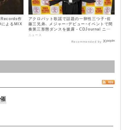
Records作
アクロバット歌謡で話題の一卵性三つ子・佐
によるMIX
藤三兄弟、 メジャー・デビュー・イベントで間
奏第三形態ダンスを披露 - CDJournal ニュ
ース
ニュース
Recommended by
開催