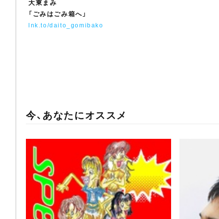
大東まみ
「ごみはごみ箱へ」
lnk.to/daito_gomibako
今、あなたにオススメ