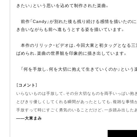
きたい」という思いを込めて制作された楽曲。
前作「Candy」が別れた後も残り続ける感情を描いたの
き合いながらも前へ進もうとする姿を描いています。
本作のリリック・ビデオは、今回大東と初タッグとなる三浦文
ばめられ、楽曲の世界観を印象的に描き出しています。
「何を手放し、何を大切に抱えて生きていくのか」という
［コメント］
いらないものは手放して、その分大切なものを両手いっぱい抱
とびきり優しくしてくれる瞬間があったとしても、複雑な事情
手放すって時にすごく勇気のいることだけど、一歩踏み出した
――大東まみ