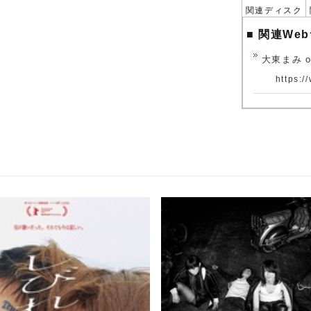
関連ディスク
■ 関連We
大東まみ off
https:/