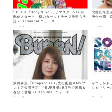
SPEED、「Body & Soul」リマスターVer.が
北村匠海主
配信スタート 初のカセットテープ発売も決
予告公開 - C
定 - CDJournal ニュース
ニュース
ニュース
浜田麻里、「Rhapsodiaris」先行配信＆MVプ
かつしかトリ
レミア公開決定 『BURRN!』9月号で表紙＆
!』をリリース 
巻頭に登場 - CDJournal ニュース
ニュース
ニュース