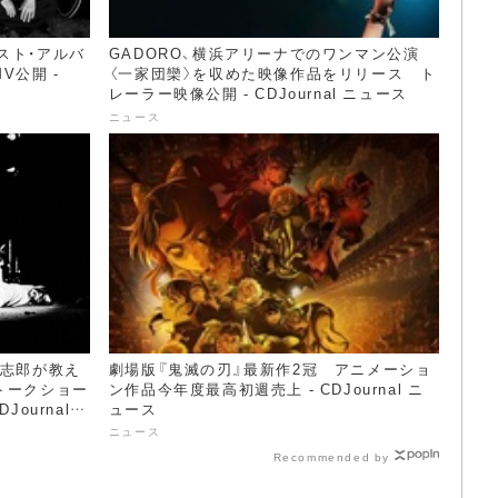
記念ベスト・アルバ
GADORO、横浜アリーナでのワンマン公演
V公開 -
〈一家団欒〉を収めた映像作品をリリース ト
レーラー映像公開 - CDJournal ニュース
ニュース
清志郎が教え
劇場版『鬼滅の刃』最新作2冠 アニメーショ
トークショー
ン作品今年度最高初週売上 - CDJournal ニ
ournal
ュース
ニュース
Recommended by