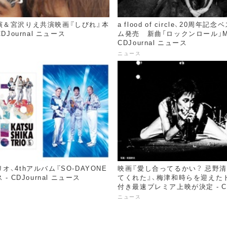
演＆宮沢りえ共演映画『しびれ』本
a flood of circle、20周年
DJournal ニュース
ム発売 新曲「ロックンロール」M
CDJournal ニュース
ニュース
オ、4thアルバム『SO-DAYONE
映画『愛し合ってるかい？ 忌野
- CDJournal ニュース
てくれた』、梅津和時らを迎えた
付き最速プレミア上映が決定 - CDJ
ニュース
ニュース