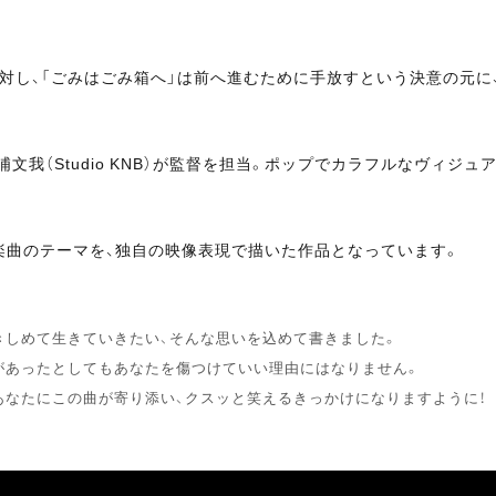
に対し、「ごみはごみ箱へ」は前へ進むために手放すという決意の元に
我（Studio KNB）が監督を担当。ポップでカラフルなヴィジ
楽曲のテーマを、独自の映像表現で描いた作品となっています。
きしめて生きていきたい、そんな思いを込めて書きました。
があったとしてもあなたを傷つけていい理由にはなりません。
あなたにこの曲が寄り添い、クスッと笑えるきっかけになりますように！