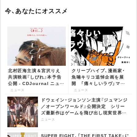
今、あなたにオススメ
北村匠海主演＆宮沢りえ
クリープハイプ、漫画家・
共演映画『しびれ』本予告
魚喃キリコ追悼企画を展
公開 - CDJournal ニュー
開 「痛々しいラヴ」マン
ス
ガMV公開も -
ニュース
ニュース
CDJournal ニュース
ドウェイン・ジョンソン主演『ジュマンジ
／オープンワールド』公開決定 シリー
ズ最新作はゲームを飛び出し現実世界へ
- CDJournal ニュース
ニュース
SUPER EIGHT、「THE FIRST TAKE」に