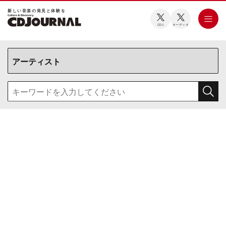
新しい⾳楽の発⾒と体験を
CDJ
オーディオ