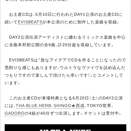
お土産CDは、5月10日に行われたDAY1公演のお土産CDに
続いて
EVISBEATS
が本公演のために制作した楽曲を収録。
DAY2公演出演アーティストに纏わるリミックス楽曲を中心
に全曲本邦初公開の全6曲、計20分超を収録しています。
EVISBEATSは「急なアイデアでCDを作ることになったので
荒削りな感じもありますが、ウルトラなヴァイヴを詰め込んだ
つもりですので楽しんで頂けたら幸いです！」とコメントして
います。
このお土産CDが来場特典となる6月20日（土）のDAY2公演
には、
THA BLUE HERB
、
SHINGO★西成
、TOKYO世界、
GADORO
の4組が40分ずつ出演します。チケットは受付中。