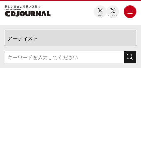
新しい⾳楽の発⾒と体験を
CDJ
オーディオ