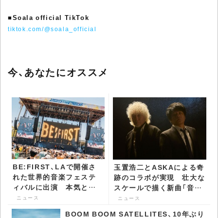
■
Soala official TikTok
tiktok.com/@soala_official
今、あなたにオススメ
BE:FIRST、LAで開催さ
玉置浩二とASKAによる奇
れた世界的音楽フェステ
跡のコラボが実現 壮大な
ィバルに出演 本気と気
スケールで描く新曲「音銀
迫に満ちたノンストップ
河」リリース決定 -
ニュース
ニュース
のステージ披露 -
CDJournal ニュース
BOOM BOOM SATELLITES、10年ぶり
CDJournal ニュース