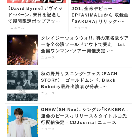
【David Byrne】デヴィッ
JO1、全米デビュー
ド・バーン、来日を記念し
EP『ANIMAL』から 収録曲
て期間限定ポップアップ・
「SAKURA」リリック・ビ
ストアが代官山 蔦屋書店
デオ公開 - CDJournal ニ
ニュース
ニュース
で開催決定 - CDJournal
ュース
クレイジーウォウウォ!!、初の東名阪ツア
ニュース
ーを全公演ソールドアウトで完走 1st
全国ワンマン・ツアー開催決定 -
CDJournal ニュース
ニュース
秋の野外リスニング・フェス〈EACH
STORY〉 ゴールドムンド、Black
Boboiら最終出演者が発表 -
CDJournal ニュース
ニュース
ONEW（SHINee）、シングル「KAKERA -
運命のピース-」リリース＆タイトル曲先
行配信決定 - CDJournal ニュース
ニュース