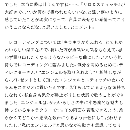
でした。本当に夢は叶うんですね……。『リロ＆スティッチ』が
大好きで、いつか何かで携われたらいいな、と遠い夢のように
感じていたことが現実になって。言葉に表せない感情ってこう
いうことなんだな、と思いました」とコメント。
レコーディングについては「キラキラがあふれる、とてもか
わいらしい楽曲なので、聴いた方が勇気や元気をもらえて、思
わず躍り出したくなるようなハッピーな曲にしたいという気
持ちでレコーディングに臨みました。気分を高めるために、デ
ィレクターさんと“エンジェルを取り入れよう”と相談しなが
ら、プレゼントとして頂いたエンジェルとスティッチのぬいぐ
るみをスタジオに置いたんです。見守られているような気持ち
になれて、私自身も気分が爆上がりした状態で歌うことができ
ました。エンジェルは、かわいらしさの中に小悪魔的な魅力も
持っているキャラクターです。その両面を表現できるよう、柔
らかくてどこか不思議な歌声になるよう声色にもこだわりま
したし、“私はエンジェル！”と思いながら動きも意識してなり