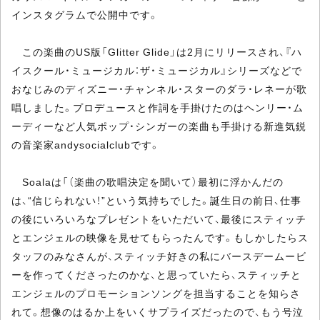
インスタグラムで公開中です。
この楽曲のUS版「Glitter Glide」は2月にリリースされ、『ハ
イスクール・ミュージカル：ザ・ミュージカル』シリーズなどで
おなじみのディズニー・チャンネル・スターのダラ・レネーが歌
唱しました。プロデュースと作詞を手掛けたのはヘンリー・ム
ーディーなど人気ポップ・シンガーの楽曲も手掛ける新進気鋭
の音楽家andysocialclubです。
Soalaは「（楽曲の歌唱決定を聞いて）最初に浮かんだの
は、“信じられない！”という気持ちでした。誕生日の前日、仕事
の後にいろいろなプレゼントをいただいて、最後にスティッチ
とエンジェルの映像を見せてもらったんです。もしかしたらス
タッフのみなさんが、スティッチ好きの私にバースデームービ
ーを作ってくださったのかな、と思っていたら、スティッチと
エンジェルのプロモーションソングを担当することを知らさ
れて。想像のはるか上をいくサプライズだったので、もう号泣