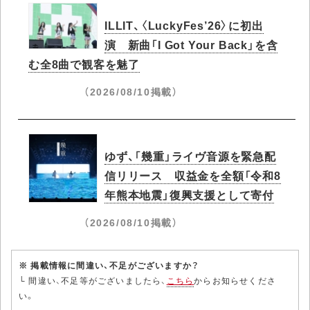
ILLIT、〈LuckyFes’26〉に初出
演 新曲「I Got Your Back」を含
む全8曲で観客を魅了
（2026/08/10掲載）
ゆず、「幾重」ライヴ音源を緊急配
信リリース 収益金を全額「令和8
年熊本地震」復興支援として寄付
（2026/08/10掲載）
※ 掲載情報に間違い、不足がございますか？
└ 間違い、不足等がございましたら、
こちら
からお知らせくださ
い。