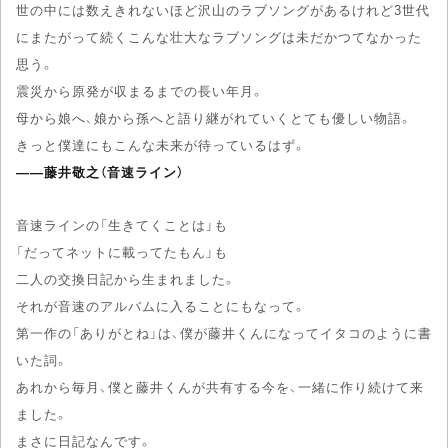
世の中には数えきれないほど沢山のラブソングがあるけれど3世代
にまたがって続くこんな壮大なラブソングは未だかつてなかった
思う。
震災から原発が収まるまでの長い年月。
母から娘へ、娘から孫へと語り継がれていくとても優しい物語。
きっと僕達にもこんな未来が待っているはず。
――藤井敬之（音速ライン）
音速ラインの「生きてくことは」も
「だってネットに載ってたもん」も
二人の交換日記から生まれました。
それが音速のアルバムに入ることにもなって。
第一作の「ありがとね」は、僕が藤井くんになってイタコのように書
いた詞。
あれから毎月、僕と藤井くんが共有する今を、一緒に作り続けて来
ました。
まさに日記なんです。