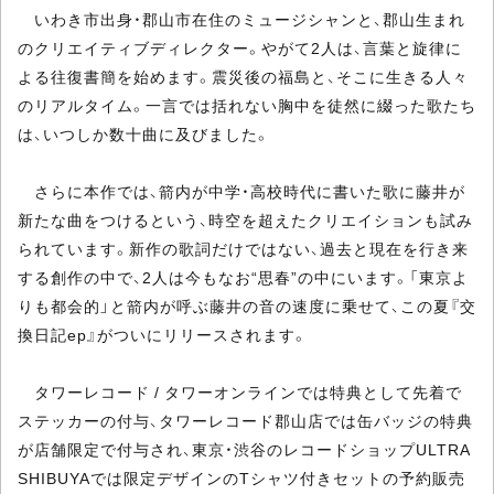
いわき市出身・郡山市在住のミュージシャンと、郡山生まれ
のクリエイティブディレクター。やがて2人は、言葉と旋律に
よる往復書簡を始めます。震災後の福島と、そこに生きる人々
のリアルタイム。一言では括れない胸中を徒然に綴った歌たち
は、いつしか数十曲に及びました。
さらに本作では、箭内が中学・高校時代に書いた歌に藤井が
新たな曲をつけるという、時空を超えたクリエイションも試み
られています。新作の歌詞だけではない、過去と現在を行き来
する創作の中で、2人は今もなお“思春”の中にいます。「東京よ
りも都会的」と箭内が呼ぶ藤井の音の速度に乗せて、この夏『交
換日記ep』がついにリリースされます。
タワーレコード / タワーオンラインでは特典として先着で
ステッカーの付与、タワーレコード郡山店では缶バッジの特典
が店舗限定で付与され、東京・渋谷のレコードショップULTRA
SHIBUYAでは限定デザインのTシャツ付きセットの予約販売