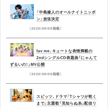
『中島健人のオールナイトニッポ
ン』放送決定
（2026/08/08掲載）
fav me、キュートな表情満載の
2ndシングルCD表題曲「にゃんて
ずるいの！」MV公開
（2026/08/08掲載）
スピッツ、ドラマ『Tシャツが乾く
まで』主題歌「見知らぬ糸」配信リ