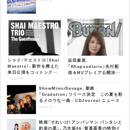
シャイ・マエストロ（Shai
浜田麻里、
Maestro）、新作を携えた
「Rhapsodiaris」先行配
来日公演をコットンクラ
信＆MVプレミア公開決
ブで開催 - CDJournal ニ
定 『BURRN!』9月号で表
ニュース
ニュース
ュース
紙＆巻頭に登場 -
ShowMinorSavage、新曲
CDJournal ニュース
「Gradation」リリース決定 この夏を彩
るメロウな一曲 - CDJournal ニュース
ニュース
映画『それいけ！アンパンマン パンタンと
約束の星』、乃木坂46・賀喜遥香の特別イ