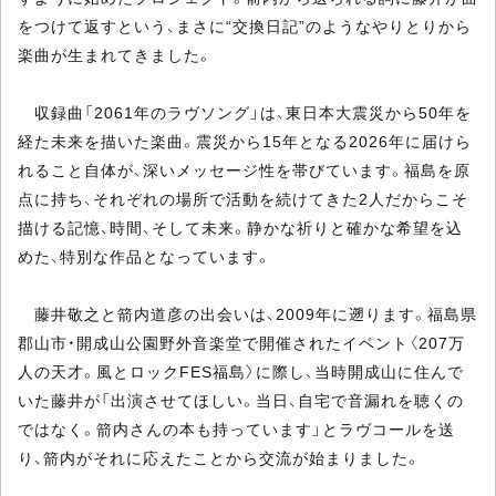
をつけて返すという、まさに“交換日記”のようなやりとりから
楽曲が生まれてきました。
収録曲「2061年のラヴソング」は、東日本大震災から50年を
経た未来を描いた楽曲。震災から15年となる2026年に届けら
れること自体が、深いメッセージ性を帯びています。福島を原
点に持ち、それぞれの場所で活動を続けてきた2人だからこそ
描ける記憶、時間、そして未来。静かな祈りと確かな希望を込
めた、特別な作品となっています。
藤井敬之と箭内道彦の出会いは、2009年に遡ります。福島県
郡山市・開成山公園野外音楽堂で開催されたイベント〈207万
人の天才。風とロックFES福島〉に際し、当時開成山に住んで
いた藤井が「出演させてほしい。当日、自宅で音漏れを聴くの
ではなく。箭内さんの本も持っています」とラヴコールを送
り、箭内がそれに応えたことから交流が始まりました。