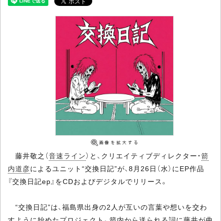
藤井敬之（
音速ライン
）と、クリエイティブディレクター・
箭
内道彦
によるユニット“交換日記”が、8月26日（水）にEP作品
『交換日記ep』をCDおよびデジタルでリリース。
“交換日記”は、福島県出身の2人が互いの言葉や想いを交わ
すように始めたプロジェクト。箭内から送られる詞に藤井が曲