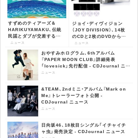
すずめのティアーズ＆
ジョイ・ディヴィジョン
HARIKUYAMAKU、伝統
（JOY DIVISION）、14枚
民謡とダブが交差する
のCDと2枚のDVDからな
「Chijuyaa」を7インチで
るライヴ・コレクション作
ニュース
ニュース
発表 - CDJournal ニュー
品『エターナル』世界同時
おやすみホログラム、6thアルバム
ス
発売 - CDJournal ニュー
『PAPER MOON CLUB』詳細発表
ス
「lovesick」先行配信 - CDJournal ニュ
ース
ニュース
&TEAM、2ndミニ・アルバム『Mark on
Me』トレーラーフォト公開 -
CDJournal ニュース
ニュース
日向坂46、18枚目シングル「イチャイチ
ャ虫」発売決定 - CDJournal ニュース
ニュース