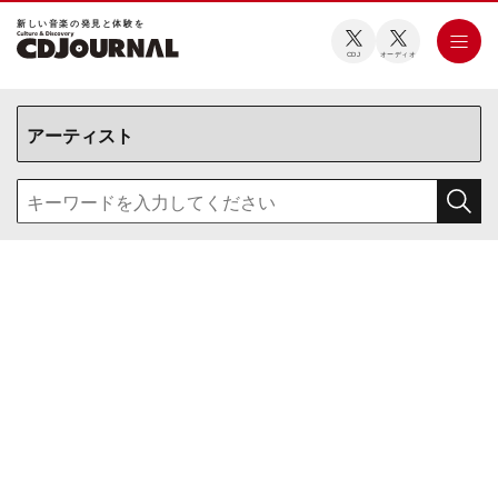
新しい⾳楽の発⾒と体験を
CDJ
オーディオ