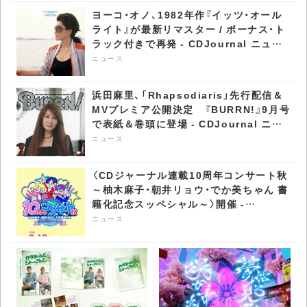
CDJournal ニュース
CDJournal ニュース
ヨーコ・オノ、1982年作『イッツ・オール
ライト』が最新リマスター / ボーナス・ト
ラック付きで再発 - CDJournal ニュー
ス
ニュース
浜田麻里、「Rhapsodiaris」先行配信＆
MVプレミア公開決定 『BURRN!』9月号
で表紙＆巻頭に登場 - CDJournal ニュ
ース
ニュース
〈CDジャーナル連載10周年コンサート秋
～柚木麻子・朝井リョウ・でか美ちゃん 書
籍化記念スッペシャル～〉開催 -
CDJournal ニュース
ニュース