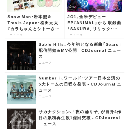
Snow Man・岩本照＆
JO1、全米デビュー
Travis Japan・松田元太
EP『ANIMAL』から 収録曲
『カラちゃんとシトーさん
「SAKURA」リリック・ビ
と、』、パッケージ詳細公開
デオ公開 - CDJournal ニ
ニュース
ニュース
- CDJournal ニュース
ュース
Sable Hills、今年初となる新曲「Scars」
配信開始＆MV公開 - CDJournal ニュー
ス
ニュース
Number_i、ワールド・ツアー日本公演の
5大ドームの日程を発表 - CDJournal ニ
ュース
ニュース
サカナクション、「夜の踊り子」が自身4作
目の累積再生数1億回突破 - CDJournal
ニュース