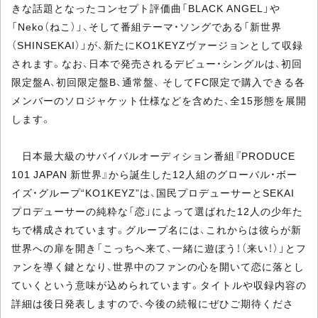
きな話題となったコンセプト評価曲「BLACK ANGEL」や
「Neko（ねこ）」、そして番組テーマ・ソングである「新世界
（SHINSEKAI）」が、新たにKO1KEYZヴァージョンとして収録
されます。なお、日本で発売されるデビュー・シングルは、初回
限定盤A、初回限定盤B、通常盤、 そしてFC限定で購入できる各
メンバーのソロジャケット仕様などを含めた、全15形態を展開
します。
日本最大級のサバイバルオーディション番組『PRODUCE
101 JAPAN 新世界』から誕生した12人組のグローバル・ボー
イズ・グループ“KO1KEYZ”は、国民プロデューサーとSEKAI
プロデューサーの純粋な「恋」によって選ばれた12人の少年た
ちで構成されています。グループ名には、これからは彼らが新
世界への扉を開き「こっちへ来て、一緒に遊ぼう！（来い！）」とフ
ァンを導く鍵となり、世界中のファンの心を開いて恋に落とし
ていくという意味が込められています。タイトルや収録内容の
詳細は後日発表しますので、今後の続報にぜひご期待くださ