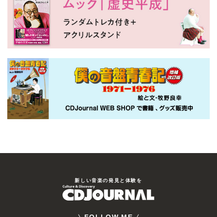
新しい⾳楽の発⾒と体験を
FOLLOW ME