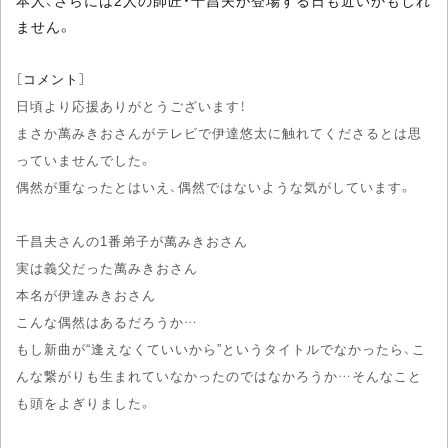
本人、さらには2人の師匠・千昌夫が登場する日も近いかもしれ
ません。
［コメント］
日頃より応援ありがとうございます！
まさか萬みきおさんがテレビで伊達悠太に触れてくださるとは思
っていませんでした。
偶然が重なったとはいえ、偶然ではないような気がしています。
千昌夫さんの1番弟子が萬みきおさん
実は義父だった萬みきおさん
本名が伊達みきおさん
こんな偶然はあるだろうか…
もし新曲が“逢えなくていいから”というタイトルでなかったら、こ
んな繋がりも生まれていなかったのではなかろうか…そんなこと
も頭をよぎりました。