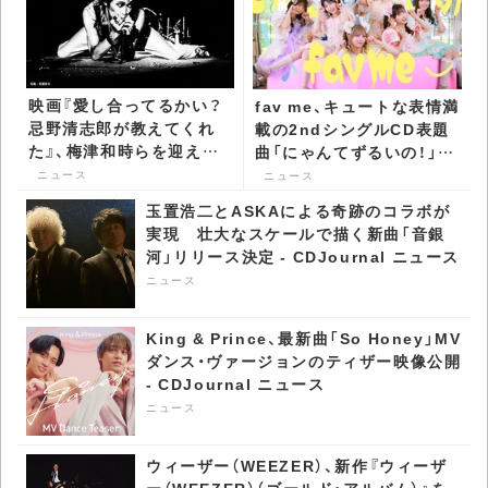
映画『愛し合ってるかい？
fav me、キュートな表情満
忌野清志郎が教えてくれ
載の2ndシングルCD表題
た』、梅津和時らを迎えた
曲「にゃんてずるいの！」
トークショー付き最速プ
MV公開 - CDJournal ニ
ニュース
ニュース
レミア上映が決定 -
ュース
玉置浩二とASKAによる奇跡のコラボが
CDJournal ニュース
実現 壮大なスケールで描く新曲「音銀
河」リリース決定 - CDJournal ニュース
ニュース
King & Prince、最新曲「So Honey」MV
ダンス・ヴァージョンのティザー映像公開
- CDJournal ニュース
ニュース
ウィーザー（WEEZER）、新作『ウィーザ