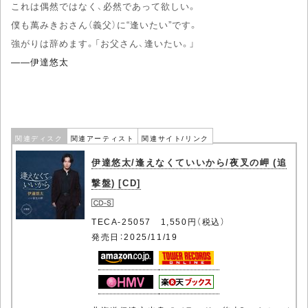
これは偶然ではなく、必然であって欲しい。
僕も萬みきおさん（義父）に“逢いたい”です。
強がりは辞めます。「お父さん、逢いたい。」
――伊達悠太
関連ディスク
関連アーティスト
関連サイト/リンク
伊達悠太/逢えなくていいから/夜叉の岬 (追
撃盤) [CD]
TECA-25057 1,550円（税込）
発売日：2025/11/19