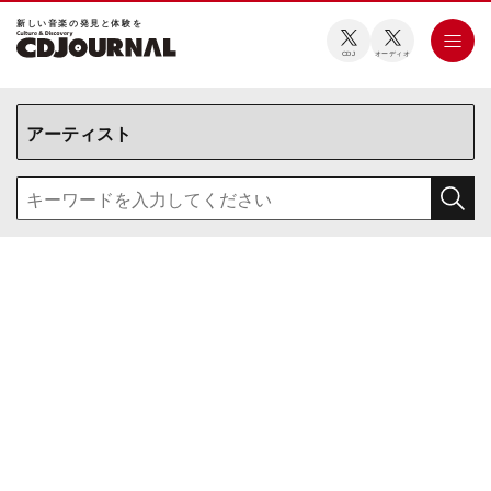
新しい⾳楽の発⾒と体験を
CDJ
オーディオ