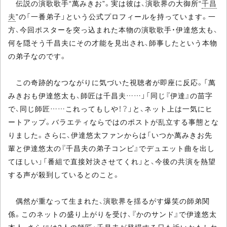
伝説の演歌歌手“萬みきお”。実は彼は、演歌界の大御所“
千昌
夫
”の「一番弟子」という公式プロフィールを持っています。一
方、今回ポスターを突っ込まれた本物の演歌歌手・伊達悠太も、
何を隠そう千昌夫にその才能を見出され、師事したという本物
の弟子なのです。
この奇跡的なつながりに気づいた視聴者が即座に反応。「萬
みきおも伊達悠太も、師匠は千昌夫……」「同じ『伊達』の苗字
で、同じ師匠……これってもしや！？」と、ネット上は一気にヒ
ートアップ。バラエティならではのポストが乱立する事態とな
りました。さらに、伊達悠太ファンからは「いつか萬みきお先
輩と伊達悠太の『千昌夫の弟子コンビ』でデュエット曲を出し
てほしい」「番組で直接対決させてくれ」と、今後の共演を熱望
する声が殺到しているとのこと。
偶然が重なって生まれた、演歌界を揺るがす爆笑の師弟関
係。このネットの盛り上がりを受け、『かのサンド』で伊達悠太