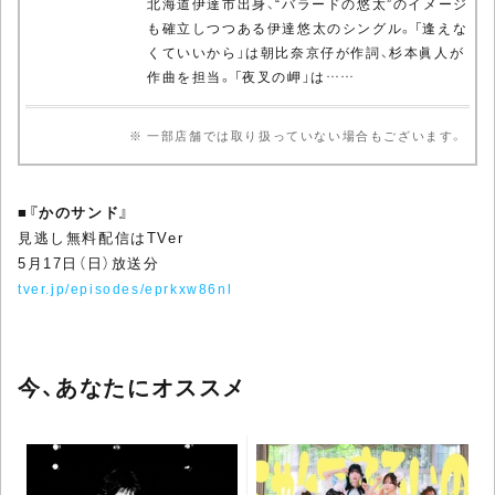
北海道伊達市出身、“バラードの悠太”のイメージ
も確立しつつある伊達悠太のシングル。「逢えな
くていいから」は朝比奈京仔が作詞、杉本眞人が
作曲を担当。「夜叉の岬」は……
※ 一部店舗では取り扱っていない場合もございます。
■
『かのサンド』
見逃し無料配信はTVer
5月17日（日）放送分
tver.jp/episodes/eprkxw86nl
今、あなたにオススメ