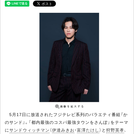
5月17日に放送されたフジテレビ系列のバラエティ番組『か
のサンド』。「都内最強のコスパ最強タウンをさんぽ」をテーマ
に
サンドウィッチマン
（
伊達みきお
・
富澤たけし
）と
狩野英孝
、