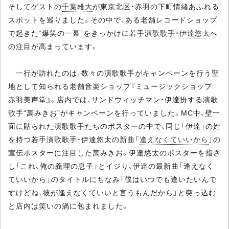
そしてゲストの
千葉雄大
が東京北区・赤羽の下町情緒あふれる
スポットを巡りました。その中で、ある老舗レコードショップ
で起きた“爆笑の一幕”をきっかけに若手演歌歌手・
伊達悠太
へ
の注目が高まっています。
一行が訪れたのは、数々の演歌歌手がキャンペーンを行う聖
地として知られる老舗音楽ショップ『ミュージックショップ
赤羽美声堂』。店内では、サンドウィッチマン・伊達扮する演歌
歌手“萬みきお”がキャンペーンを行っていました。MC中、壁一
面に貼られた演歌歌手たちのポスターの中で、同じ「伊達」の姓
を持つ若手演歌歌手・伊達悠太の新曲「
逢えなくていいから
」の
宣伝ポスターに注目した萬みきお。伊達悠太のポスターを指さ
し「これ、俺の義理の息子」とイジり、伊達の最新曲「逢えなく
ていいから」のタイトルにちなみ「僕はいつでも逢いたいんで
すけどね、彼が逢えなくていいと言うもんだから」と突っ込む
と店内は笑いの渦に包まれました。