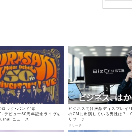
ロック・バンド“紫
ビジネス向け液晶ディスプレイ「Biz
KI”、デビュー50周年記念ライヴを
のCMに出演している男性は？ - CD
ournal ニュース
リサーチ
リサーチ