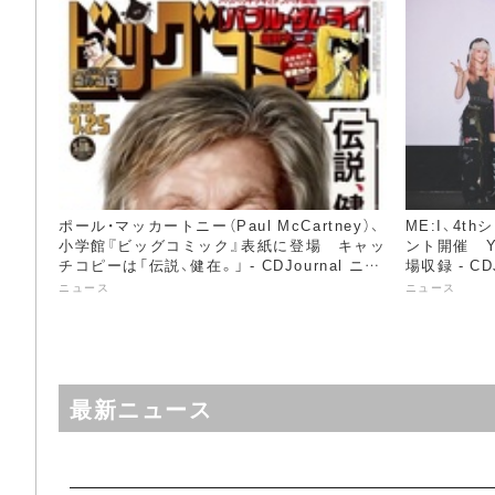
ポール・マッカートニー（Paul McCartney）、
ME:I、4
小学館『ビッグコミック』表紙に登場 キャッ
ント開催 Y
チコピーは「伝説、健在。」 - CDJournal ニュ
場収録 - CD
ース
ニュース
ニュース
最新ニュース