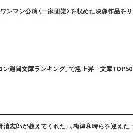
でのワンマン公演〈一家団欒〉を収めた映像作品を
ン週間文庫ランキング」で急上昇​ 文庫TOP5
忌野清志郎が教えてくれた』、梅津和時らを迎え