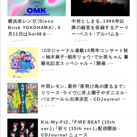
横浜赤レンガ〈Disco
中村としまる、1998年以
Brick YOKOHAMA〉、8
降の録音を収録するアーリ
月11日はSoi48＆
ー・ベスト・アルバムを発
microAction仕切り -
表 - CDJournal ニュース
ニュース
ニュース
CDJournal ニュース
〈CDジャーナル連載10周年コンサート秋
～柚木麻子・朝井リョウ・でか美ちゃん 書
籍化記念スッペシャル～〉開催 -
CDJournal ニュース
ニュース
中西レモン、新作『夜明け烏の渡るまで』
リリース・ライヴに井上園子やダニエル・
バエデールら出演決定 - CDJournal ニ
ュース
ニュース
Kis-My-Ft2、「FIRE BEAT (15th
ver.)」「祈り (15th ver.)」配信開始 -
CDJournal ニュース