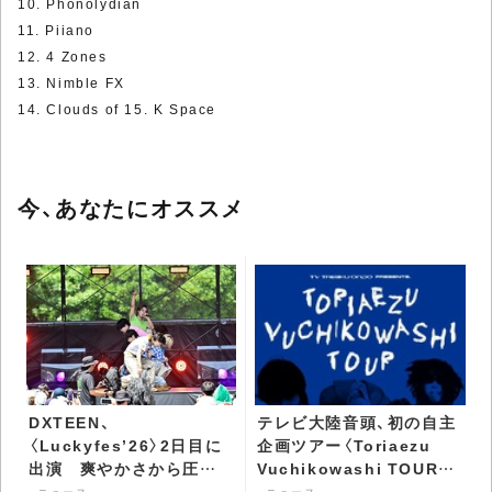
10. Phonolydian
11. Piiano
12. 4 Zones
13. Nimble FX
14. Clouds of 15. K Space
今、あなたにオススメ
DXTEEN、
テレビ大陸音頭、初の自主
〈Luckyfes’26〉2日目に
企画ツアー〈Toriaezu
出演 爽やかさから圧巻
Vuchikowashi TOUR〉
のパフォーマンスまで7曲
開催決定 - CDJournal ニ
ニュース
ニュース