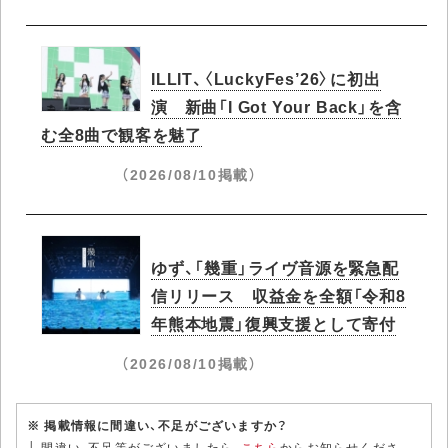
ILLIT、〈LuckyFes’26〉に初出
演 新曲「I Got Your Back」を含
む全8曲で観客を魅了
（2026/08/10掲載）
ゆず、「幾重」ライヴ音源を緊急配
信リリース 収益金を全額「令和8
年熊本地震」復興支援として寄付
（2026/08/10掲載）
※ 掲載情報に間違い、不足がございますか？
└ 間違い、不足等がございましたら、
こちら
からお知らせくださ