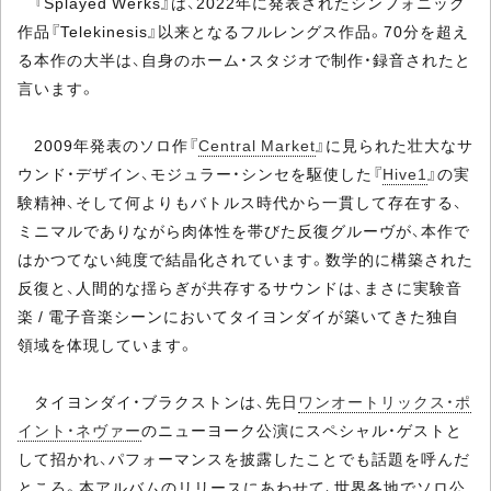
『Splayed Werks』は、2022年に発表されたシンフォニック
作品『Telekinesis』以来となるフルレングス作品。70分を超え
る本作の大半は、自身のホーム・スタジオで制作・録音されたと
言います。
2009年発表のソロ作『
Central Market
』に見られた壮大なサ
ウンド・デザイン、モジュラー・シンセを駆使した『
Hive1
』の実
験精神、そして何よりもバトルス時代から一貫して存在する、
ミニマルでありながら肉体性を帯びた反復グルーヴが、本作で
はかつてない純度で結晶化されています。数学的に構築された
反復と、人間的な揺らぎが共存するサウンドは、まさに実験音
楽 / 電子音楽シーンにおいてタイヨンダイが築いてきた独自
領域を体現しています。
タイヨンダイ・ブラクストンは、先日
ワンオートリックス・ポ
イント・ネヴァー
のニューヨーク公演にスペシャル・ゲストと
して招かれ、パフォーマンスを披露したことでも話題を呼んだ
ところ。本アルバムのリリースにあわせて、世界各地でソロ公