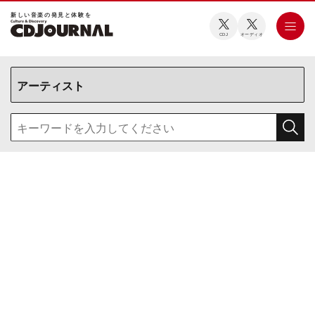
新しい⾳楽の発⾒と体験を
CDJ
オーディオ