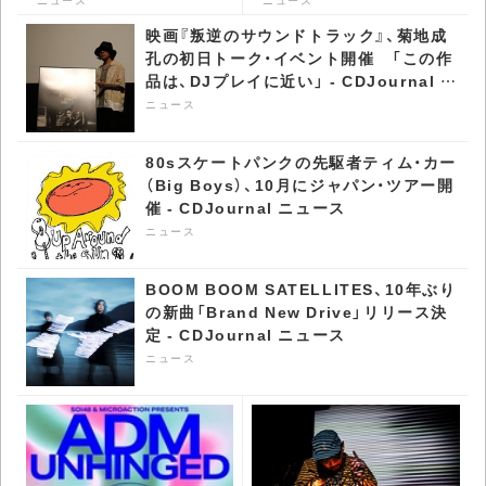
を披露 - CDJournal ニュ
ュース
映画『叛逆のサウンドトラック』、菊地成
ース
孔の初日トーク・イベント開催 「この作
品は、DJプレイに近い」 - CDJournal ニ
ュース
ニュース
80sスケートパンクの先駆者ティム・カー
（Big Boys）、10月にジャパン・ツアー開
催 - CDJournal ニュース
ニュース
BOOM BOOM SATELLITES、10年ぶり
の新曲「Brand New Drive」リリース決
定 - CDJournal ニュース
ニュース