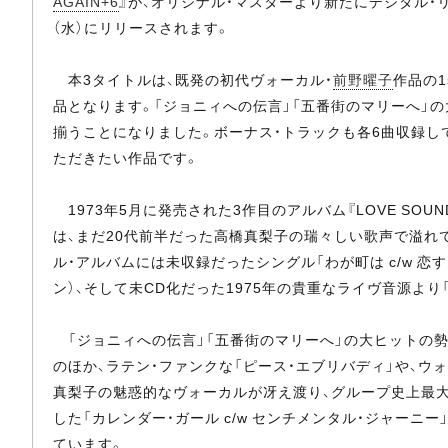
AGAIN+6
』が、オリジナル・マスターより新たにデジタル・
（水）にリリースされます。
本3タイトルは、既発の初代ヴォーカル・
前野曜子
作品の1s
品となります。「ジョニィへの伝言」「五番街のマリーへ」
揃うことになりました。ボーナス・トラックも各6曲収録し
ただきたい作品です。
1973年5月に発売された3作目のアルバム『LOVE SOU
は、まだ20代前半だった高橋真梨子の瑞々しい歌声で溢れ
ル・アルバムには未収録だったシングル「わが町は c/w 
ン）、そして未CD化だった1975年の貴重なライヴ音源よ
「ジョニィへの伝言」「五番街のマリーへ」の大ヒットの勢い
のほか、ラテン・ファンクな「ピース・エブリバディ」や、ウォ
真梨子の魅惑的なヴォーカルが冴え渡り、グループ史上最大
した「カレンダー・ガール c/w センチメンタル・ジャーニー
ています。