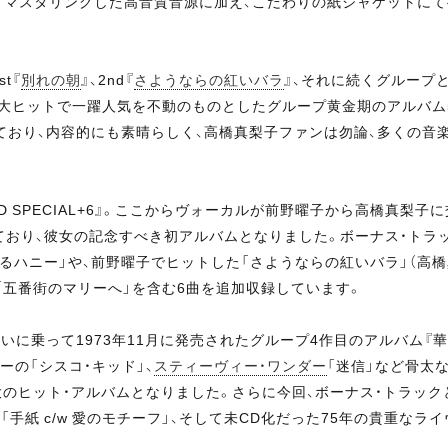
リマスタリングした高音質音源に加え、こだわりの紙ジャケットにて復
t『
別れの朝
』、2nd『
さようならの紅いバラ
』、それに続くグループ
の大ヒットで一躍人気を不動のものとしたグループ黄金期のアルバム
ており、内容的にも素晴らしく、高橋真梨子ファンは勿論、多くの音
ND SPECIAL+6』。ここからヴォーカルが前野曜子から高橋真梨子
ており、彼女の記念すべき初アルバムとなりました。ボーナス・トラ
恋するハニー」や、前野曜子でヒットした「さようならの紅いバラ」（高
り「五番街のマリーへ」を含む6曲を追加収録しています。
に乗って1973年11月に発売されたグループ4作目のアルバム『
ーの「シスコ・キッド」、
スティーヴィー・ワンダー
「迷信」など骨太
のヒット・アルバムとなりました。さらに今回、ボーナス・トラック
」「手紙 c/w 愛のモチーフ」、そして未CD化だった75年の貴重な