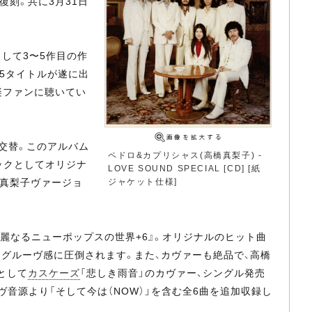
刻。共に3月31日
として3〜5作目の作
5タイトルが遂に出
楽ファンに聴いてい
に交替。このアルバム
ペドロ&カプリシャス(高橋真梨子) -
ックとしてオリジナ
LOVE SOUND SPECIAL [CD] [紙
ジャケット仕様]
橋真梨子ヴァージョ
華麗なるニューポップスの世界+6』。オリジナルのヒット曲
なグルーヴ感に圧倒されます。また、カヴァーも絶品で、高橋
として
カスケーズ
「悲しき雨音」のカヴァー、シングル発売
ライヴ音源より「そして今は（NOW）」を含む全6曲を追加収録し