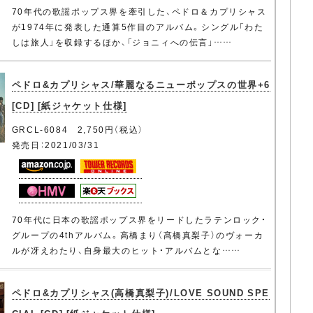
70年代の歌謡ポップス界を牽引した、ペドロ＆カプリシャス
が1974年に発表した通算5作目のアルバム。シングル「わた
しは旅人」を収録するほか、「ジョニィへの伝言」……
ペドロ&カプリシャス/華麗なるニューポップスの世界+6
[CD] [紙ジャケット仕様]
GRCL-6084 2,750円（税込）
発売日：2021/03/31
70年代に日本の歌謡ポップス界をリードしたラテンロック・
グループの4thアルバム。高橋まり（髙橋真梨子）のヴォーカ
ルが冴えわたり、自身最大のヒット・アルバムとな……
ペドロ&カプリシャス(高橋真梨子)/LOVE SOUND SPE