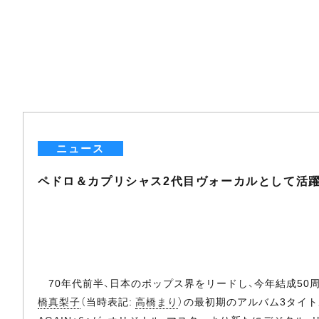
ニュース
ペドロ＆カプリシャス2代目ヴォーカルとして活
70年代前半、日本のポップス界をリードし、今年結成50
橋真梨子
（当時表記:
高橋まり
）の最初期のアルバム3タイト