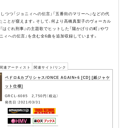
ャーしつつ「ジョニィへの伝言」「五番街のマリーへ」などの代
たことが窺えます。そして、何より高橋真梨子のヴォーカル
『はぐれ刑事』の主題歌でヒットした「陽かげりの町」やワ
ョニィへの伝言」を含む全6曲を追加収録しています。
関連アーティスト
関連サイト/リンク
ペドロ&カプリシャス/ONCE AGAIN+6 [CD] [紙ジャケ
ット仕様]
GRCL-6085 2,750円（税込）
発売日：2021/03/31