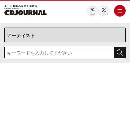
新しい⾳楽の発⾒と体験を
CDJ
オーディオ