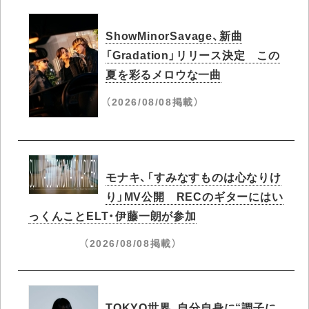
ShowMinorSavage、新曲
「Gradation」リリース決定 この
夏を彩るメロウな一曲
（2026/08/08掲載）
モナキ、「すみなすものは心なりけ
り」MV公開 RECのギターにはい
っくんことELT・伊藤一朗が参加
（2026/08/08掲載）
TOKYO世界、自分自身に“調子に