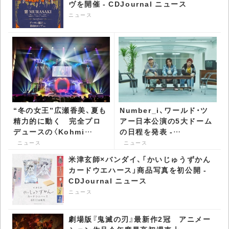
ヴを開催 - CDJournal ニュース
ニュース
“冬の女王”広瀬香美、夏も
Number_i、ワールド・ツ
精力的に動く 完全プロ
アー日本公演の5大ドーム
デュースの〈Kohmi
の日程を発表 -
EXPO 2026〉公式サイト
CDJournal ニュース
ニュース
ニュース
オープン - CDJournal ニ
米津玄師×バンダイ、「かいじゅうずかん
ュース
カードウエハース」商品写真を初公開 -
CDJournal ニュース
ニュース
劇場版『鬼滅の刃』最新作2冠 アニメー