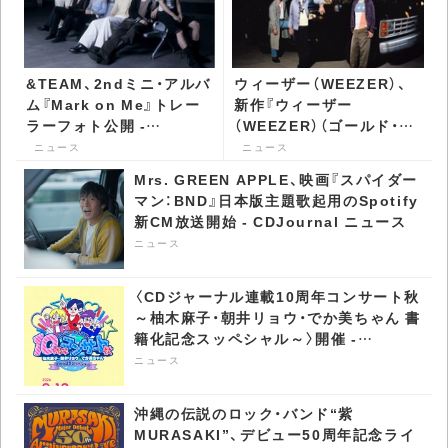
&TEAM、2ndミニ・アルバ
ウィーザー（WEEZER）、
ム『Mark on Me』トレー
新作『ウィーザー
ラーフォト公開 -
（WEEZER）（ゴールド・ア
CDJournal ニュース
ルバム）』を携え単独来日
ニュース
ニュース
公演を開催 - CDJournal
Mrs. GREEN APPLE、映画『スパイダー
ニュース
マン：BND』日本版主題歌起用のSpotify
新CM放送開始 - CDJournal ニュース
ニュース
〈CDジャーナル連載10周年コンサート秋
～柚木麻子・朝井リョウ・でか美ちゃん 書
籍化記念スッペシャル～〉開催 -
CDJournal ニュース
ニュース
沖縄の伝説のロック・バンド“紫
MURASAKI”、デビュー50周年記念ライ