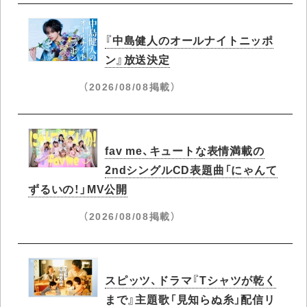
『中島健人のオールナイトニッポ
ン』放送決定
（2026/08/08掲載）
fav me、キュートな表情満載の
2ndシングルCD表題曲「にゃんて
ずるいの！」MV公開
（2026/08/08掲載）
スピッツ、ドラマ『Tシャツが乾く
まで』主題歌「見知らぬ糸」配信リ