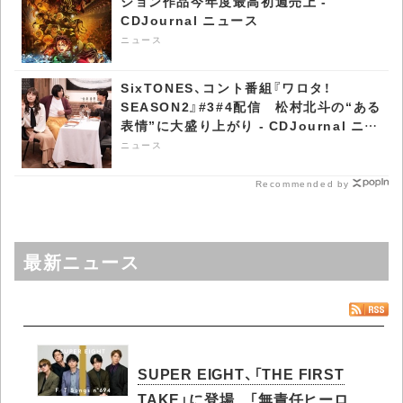
ション作品今年度最高初週売上 -
CDJournal ニュース
ニュース
SixTONES、コント番組『ワロタ！
SEASON2』#3#4配信 松村北斗の“ある
表情”に大盛り上がり - CDJournal ニュ
ース
ニュース
Recommended by
最新ニュース
SUPER EIGHT、「THE FIRST
TAKE」に登場 「無責任ヒーロ