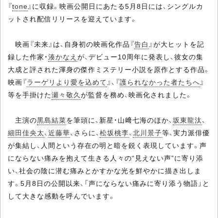
『
tone
』に収録。映画公開日にあたる5月8日には、シングルカ
ットされ配信リリースを迎えています。
映画『未来』は、自身初の映画化作品『
告白
』が大ヒットを記
録した作家・
湊かなえ
が、デビュー10周年に発表し、彼女の集
大成と評された渾身の傑作ミステリー小説を原作とする作品。
映画『
ラーゲリより愛を込めて
』、『
護られなかった者たちへ
』
等を手掛けた
瀬々敬久
が監督を務め、映画化されました。
主演の
黒島結菜
を筆頭に、新星・山﨑七海のほか、
坂東龍汰
、
細田佳央太
、
近藤華
、さらに、
松坂桃李
、
北川景子
等、実力派俳優
が集結し、人間という存在の明と暗を鋭く表現しています。声
にならない痛みを抱えて生きる人々の“見えない声”に寄り添
い、社会の陰に潜む痛みとかすかな光を鮮やかに描き出しま
す。5月8日の公開以来、「声にならない痛みに寄り添う物語」と
して大きな感動を呼んでいます。