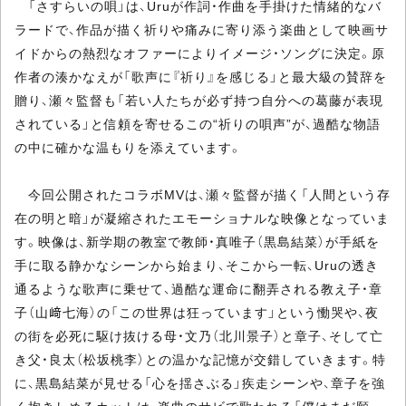
「さすらいの唄」は、Uruが作詞・作曲を手掛けた情緒的なバ
ラードで、作品が描く祈りや痛みに寄り添う楽曲として映画サ
イドからの熱烈なオファーによりイメージ・ソングに決定。原
作者の湊かなえが「歌声に『祈り』を感じる」と最大級の賛辞を
贈り、瀬々監督も「若い人たちが必ず持つ自分への葛藤が表現
されている」と信頼を寄せるこの“祈りの唄声”が、過酷な物語
の中に確かな温もりを添えています。
今回公開されたコラボMVは、瀬々監督が描く「人間という存
在の明と暗」が凝縮されたエモーショナルな映像となっていま
す。映像は、新学期の教室で教師・真唯子（黒島結菜）が手紙を
手に取る静かなシーンから始まり、そこから一転、Uruの透き
通るような歌声に乗せて、過酷な運命に翻弄される教え子・章
子（山﨑七海）の「この世界は狂っています」という慟哭や、夜
の街を必死に駆け抜ける母・文乃（北川景子）と章子、そして亡
き父・良太（松坂桃李）との温かな記憶が交錯していきます。特
に、黒島結菜が見せる「心を揺さぶる」疾走シーンや、章子を強
く抱きしめるカットは、楽曲のサビで歌われる「僕はまだ願っ