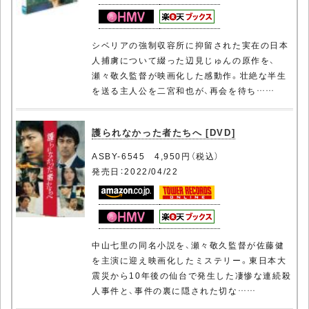
シベリアの強制収容所に抑留された実在の日本
人捕虜について綴った辺見じゅんの原作を、
瀬々敬久監督が映画化した感動作。壮絶な半生
を送る主人公を二宮和也が、再会を待ち……
護られなかった者たちへ [DVD]
ASBY-6545 4,950円（税込）
発売日：2022/04/22
中山七里の同名小説を、瀬々敬久監督が佐藤健
を主演に迎え映画化したミステリー。東日本大
震災から10年後の仙台で発生した凄惨な連続殺
人事件と、事件の裏に隠された切な……