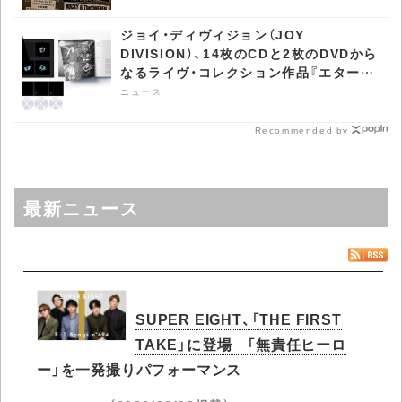
ジョイ・ディヴィジョン（JOY
DIVISION）、14枚のCDと2枚のDVDから
なるライヴ・コレクション作品『エターナ
ル』世界同時発売 - CDJournal ニュース
ニュース
Recommended by
最新ニュース
SUPER EIGHT、「THE FIRST
TAKE」に登場 「無責任ヒーロ
ー」を一発撮りパフォーマンス