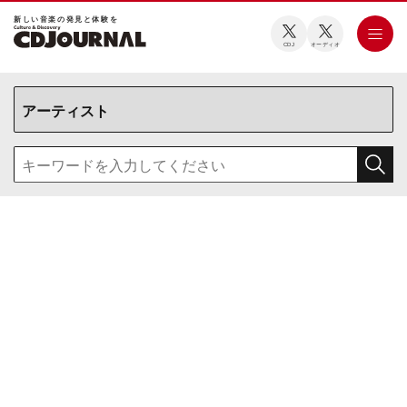
新しい⾳楽の発⾒と体験を
CDJ
オーディオ