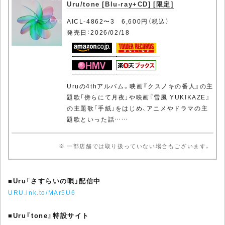
Uru/tone [Blu-ray+CD] [限定]
AICL-4862〜3 6,600円（税込）
発売日：2026/02/18
Uruの4thアルバム。映画『クスノキの番人』の主
題歌「傍らにて月夜」や映画『雪風 YUKIKAZE』
の主題歌「手紙」をはじめ、アニメやドラマの主
題歌といった話……
※ 一部店舗では取り扱っていない場合もございます。
■
Uru「さすらいの唄」配信中
URU.lnk.to/MAr5U6
■
Uru『tone』特設サイト