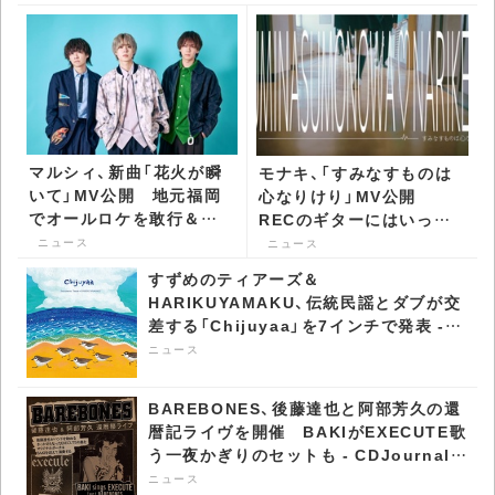
マルシィ、新曲「花火が瞬
モナキ、「すみなすものは
いて」MV公開 地元福岡
心なりけり」MV公開
でオールロケを敢行＆福
RECのギターにはいっく
岡出身・古園井寧々が出演
んことELT・伊藤一朗が参
ニュース
ニュース
- CDJournal ニュース
加 - CDJournal ニュース
すずめのティアーズ＆
HARIKUYAMAKU、伝統民謡とダブが交
差する「Chijuyaa」を7インチで発表 -
CDJournal ニュース
ニュース
BAREBONES、後藤達也と阿部芳久の還
暦記ライヴを開催 BAKIがEXECUTE歌
う一夜かぎりのセットも - CDJournal
ニュース
ニュース