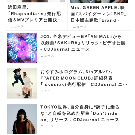
浜田麻里、
Mrs. GREEN APPLE、映
「Rhapsodiaris」先行配
画『スパイダーマン：BND』
信＆MVプレミア公開決
日本版主題歌「Brand
定 『BURRN!』9月号で表
New」MV公開 -
ニュース
ニュース
紙＆巻頭に登場 -
CDJournal ニュース
JO1、全米デビューEP『ANIMAL』から
CDJournal ニュース
収録曲「SAKURA」リリック・ビデオ公開
- CDJournal ニュース
ニュース
おやすみホログラム、6thアルバム
『PAPER MOON CLUB』詳細発表
「lovesick」先行配信 - CDJournal ニュ
ース
ニュース
TOKYO世界、自分自身に“調子に乗る
な”と自戒を込めた新曲「Don’t ride
on」リリース - CDJournal ニュース
ニュース