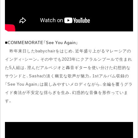
■
COMMEMORATE「See You Again」
昨年来日したbabychairをはじめ、近年盛り上がるマレーシアの
インディ・シーン。その中でも2023年にクアラルンプールで生まれ
た5人組は、澄んだアルペジオと轟音ギターを使い分けた幻想的な
サウンドと、Sashaの淡く幽玄な歌声が魅力。1stアルバム収録の
「See You Again」は親しみやすいメロディながら、全編を覆うグラ
イド奏法が不安定な揺らぎを生み、幻惑的な音像を形作っていま
す。