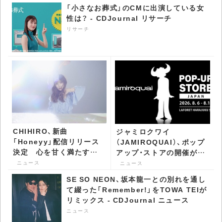
「小さなお葬式」のCMに出演している女
性は？ - CDJournal リサーチ
リサーチ
CHIHIRO、新曲
ジャミロクワイ
「Honeyy」配信リリース
（JAMIROQUAI）、ポップ
決定 心を甘く満たす恋
アップ・ストアの開催が決
愛ソング - CDJournal ニ
定 アパレルやインテリア
ニュース
ニュース
ュース
アイテムなどを販売 -
SE SO NEON、坂本龍一との別れを通し
CDJournal ニュース
て綴った「Remember!」をTOWA TEIが
リミックス - CDJournal ニュース
ニュース