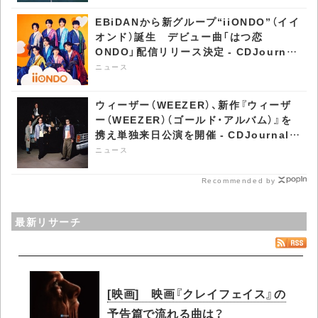
EBiDANから新グループ“iiONDO”（イイ
オンド）誕生 デビュー曲「はつ恋
ONDO」配信リリース決定 - CDJournal
ニュース
ニュース
ウィーザー（WEEZER）、新作『ウィーザ
ー（WEEZER）（ゴールド・アルバム）』を
携え単独来日公演を開催 - CDJournal
ニュース
ニュース
Recommended by
最新リサーチ
[映画] 映画『クレイフェイス』の
予告篇で流れる曲は？