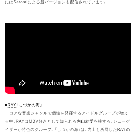
にはSatomiによる新バージョンも配信されています。
■
RAY
「しづかの海」
コアな音楽ジャンルで個性を発揮するアイドルグループが増え
る中、RAYはMBV好きとして知られる
内山結愛
を擁する、シューゲ
イザーが特色のグループ。「しづかの海」は、内山も所属したRAYの