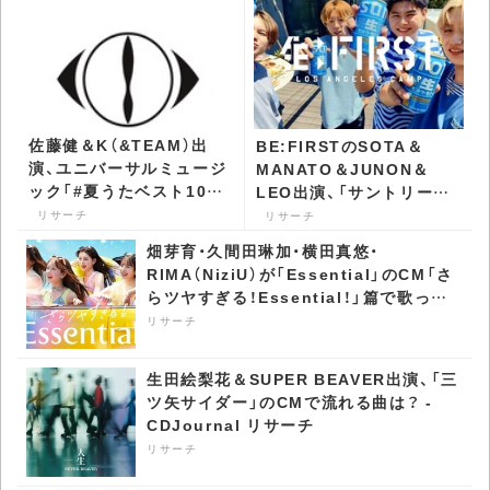
佐藤健＆K（&TEAM）出
BE:FIRSTのSOTA＆
演、ユニバーサルミュージ
MANATO＆JUNON＆
ック「#夏うたベスト100」
LEO出演、「サントリー生
のCM第3弾・4弾で流れる
ビール」のCMで流れる曲
リサーチ
リサーチ
曲は？ - CDJournal リサ
は？ - CDJournal リサー
畑芽育・久間田琳加・横田真悠・
ーチ
チ
RIMA（NiziU）が「Essential」のCM「さ
らツヤすぎる！Essential！」篇で歌って
いる曲は？ - CDJournal リサーチ
リサーチ
生田絵梨花＆SUPER BEAVER出演、「三
ツ矢サイダー」のCMで流れる曲は？ -
CDJournal リサーチ
リサーチ