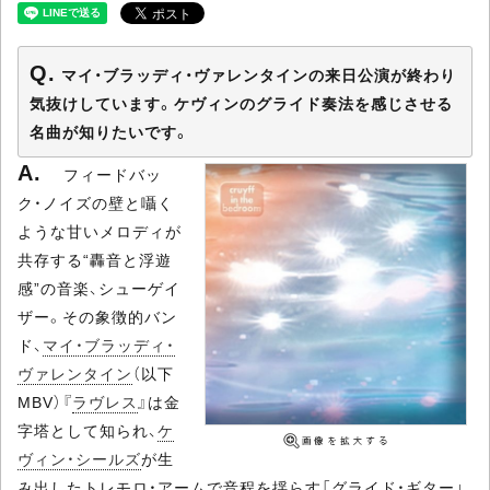
マイ・ブラッディ・ヴァレンタインの来日公演が終わり
気抜けしています。ケヴィンのグライド奏法を感じさせる
名曲が知りたいです。
フィードバッ
ク・ノイズの壁と囁く
ような甘いメロディが
共存する“轟音と浮遊
感”の音楽、シューゲイ
ザー。その象徴的バン
ド、
マイ・ブラッディ・
ヴァレンタイン
（以下
MBV）『
ラヴレス
』は金
字塔として知られ、
ケ
ヴィン・シールズ
が生
み出したトレモロ・アームで音程を揺らす「グライド・ギター」