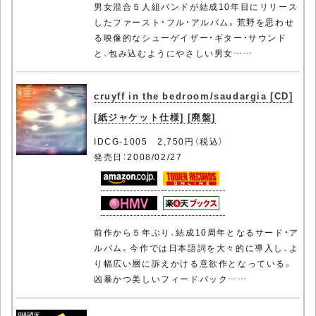
男女混合５人組バンドが結成10年目にリリース
したファースト・フル・アルバム。荒野を思わせ
る映像的なシューゲイザー・ギター・サウンド
と、包み込むようにやさしい男女……
cruyff in the bedroom/saudargia [CD]
[紙ジャケット仕様] [廃盤]
IDCG-1005 2,750円（税込）
発売日：2008/02/27
前作から５年ぶり、結成10周年となるサード・ア
ルバム。今作では日本語詞を大々的に導入し、よ
り幅広い層に訴えかける意欲作となっている。
凶暴かつ美しいフィードバック……