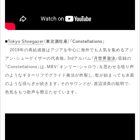
■
Tokyo Shoegazer
（東京酒吐座）「Constellations」
2019年の再結成後はアジアを中心に海外でも人気を集めるアジ
アン・シューゲイザーの代表格。3rdアルバム『
月世界遊泳
』収録の
「Constellations」は、MBV「オンリー・シャロウ」を思わせる唸り声
のようなギターリフでグライド奏法が炸裂し、歌が始まっても水面
のような揺らぎが続きます。そのサウンドが、渡辺清美の聡明で、
色気をもつ歌声を際立たせています。