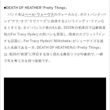
■
DEATH OF HEATHER「Pretty Things」
バンド名は
ペール・ウェーヴス
のヴォーカルと、ポストパンク・バ
ンド“デス・オブ・ラヴァーズ”に由来するというインディ・ファン心
をくすぐる、タイ・バンコク発の4人組。2023年の初来日では解散直
前のFor Tracy Hydeとの対バンも実現し、両者のスプリット7イン
チも話題に。For Tracy Hydeの「Milkshake」がシューゲイズを超
えた名曲である一方、DEATH OF HEATHERの「Pretty Things」
は、歌詞の“絶望”に呼応する深く揺れる轟音リフが印象的で、一瞬
で耳を奪う力を持つ楽曲です。