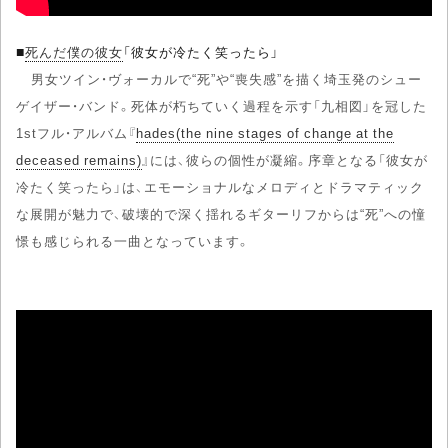
■
死んだ僕の彼女
「彼女が冷たく笑ったら」
男女ツイン・ヴォーカルで“死”や“喪失感”を描く埼玉発のシュー
ゲイザー・バンド。死体が朽ちていく過程を示す「九相図」を冠した
1stフル・アルバム『
hades(the nine stages of change at the
deceased remains)
』には、彼らの個性が凝縮。序章となる「彼女が
冷たく笑ったら」は、エモーショナルなメロディとドラマティック
な展開が魅力で、破壊的で深く揺れるギターリフからは“死”への憧
憬も感じられる一曲となっています。