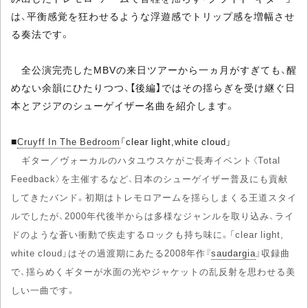
は、平衡感覚を狂わせるような浮遊感でトリップ感を増幅させ
る奏法です。
全公演完売したMBVの来日ツアーから一ヵ月がすぎても、醒
めない余韻にひたりつつ、【後編】ではその揺らぎを受け継ぐ日
本とアジアのシューゲイザー名曲を紹介します。
■
Cruyff In The Bedroom
「clear light,white cloud」
ギター／ヴォーカルのハタユウスケがご長寿イベント〈Total
Feedback〉を主催するなど、日本のシューゲイザー普及にも貢献
してきたバンド。初期はトレモロアームを揺らしまくる王道スタイ
ルでしたが、2000年代後半からは多様なジャンルを取り込み、ライ
ドのような蒼い衝動で疾走するロックも持ち味に。「clear light,
white cloud」はその過渡期にあたる2008年作『
saudargia
』収録曲
で、揺らめくギターが水面の光やジャケットの乱反射を思わせる美
しい一曲です。