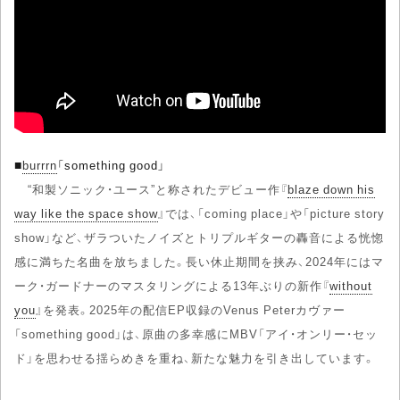
■
burrrn
「something good」
“和製ソニック・ユース”と称されたデビュー作『
blaze down his
way like the space show
』では、「coming place」や「picture story
show」など、ザラついたノイズとトリプルギターの轟音による恍惚
感に満ちた名曲を放ちました。長い休止期間を挟み、2024年にはマ
ーク・ガードナーのマスタリングによる13年ぶりの新作『
without
you
』を発表。2025年の配信EP収録のVenus Peterカヴァー
「something good」は、原曲の多幸感にMBV「アイ・オンリー・セッ
ド」を思わせる揺らめきを重ね、新たな魅力を引き出しています。