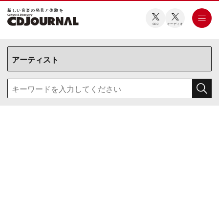
新しい⾳楽の発⾒と体験を
CDJ
オーディオ