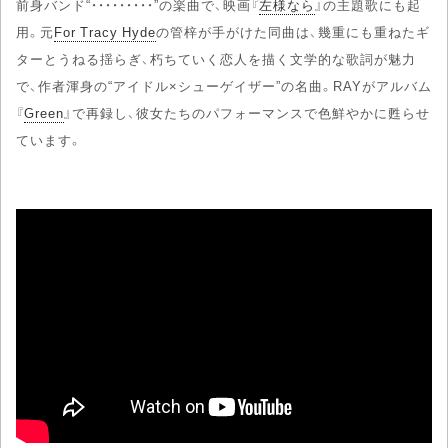
前身バンド“・・・・・・・・・”の楽曲で、映画『
左様なら
』の主題歌にも起
用。元
For Tracy Hyde
の管梓が手がけた同曲は、幾重にも重ねたギ
ターとうねる揺らぎ、朽ちていく恋人を描く文学的な歌詞が魅力
で、作者渾身の“アイドル×シューゲイザー”の名曲。RAYがアルバム
『
Green
』で再録し、彼女たちのパフォーマンスで色鮮やかに甦らせ
ています。