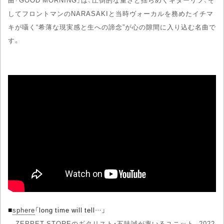
してフロントマンのNARASAKIと当時ヴォーカルを務めたイチマ
キが囁く“希薄な現実感と生への諦念”が心の隙間に入り込む名曲で
す。
■
sphere
「long time will tell…」
ZEPPET STOREのギタリスト・五味誠が率いるユニット。2022