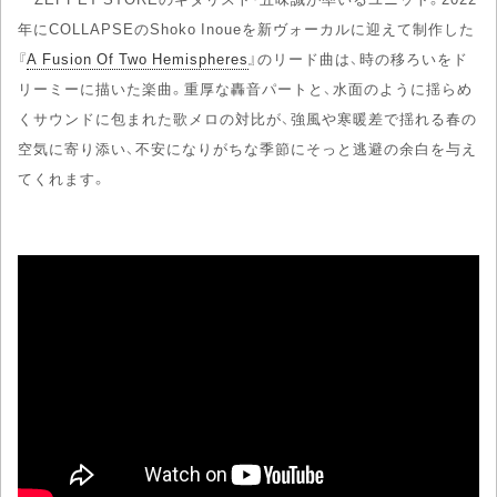
年にCOLLAPSEのShoko Inoueを新ヴォーカルに迎えて制作した
『
A Fusion Of Two Hemispheres
』のリード曲は、時の移ろいをド
リーミーに描いた楽曲。重厚な轟音パートと、水面のように揺らめ
くサウンドに包まれた歌メロの対比が、強風や寒暖差で揺れる春の
空気に寄り添い、不安になりがちな季節にそっと逃避の余白を与え
てくれます。