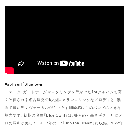
■
softsurf「Blue Swirl」
マーク・ガードナーがマスタリングを手がけた1stアルバムで高
く評価される名古屋発の5人組。メランコリックなメロディと、無
垢で儚い男女ヴォーカルがもたらす陶酔感はこのバンドの大きな
魅力です。初期の名曲「Blue Swirl」は、揺らめく轟音ギターと歌メ
ロの調和が美しく、2017年のEP『Into the Dream』に収録。2022年