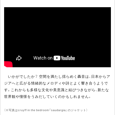
いかがでしたか？ 空間を満たし揺らめく轟音は、日本からア
ジアへと広がる情緒的なメロディや詩とよく響き合うようで
す。これからも多様な文化や美意識と結びつきながら、新たな
世界観や憧憬をうみだしていくのかもしれません。
（※写真はcruyff in the bedroom『saudargia』のジャケット）