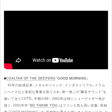
■
COALTAR OF THE DEEPERS
「GOOD MORNING」
91年の結成以来、メタルやジャンク、インダストリアル、ドラム
ンベースなど多彩な要素を取り入れ、唯一無二の“轟音サウンド”を
築いてきたCOTD。中期の99～2001年は特にシューゲイザー色が
強く、2001年作『
NO THANK YOU
』はファン人気も高い名盤。収録
曲「GOOD MORNING」は、圧倒的な重さと揺らめくギターリフ、そ