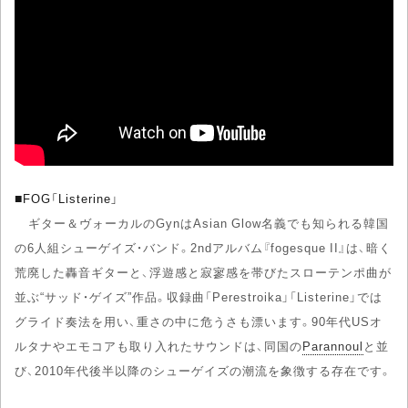
■
FOG「Listerine」
ギター＆ヴォーカルのGynはAsian Glow名義でも知られる韓国
の6人組シューゲイズ・バンド。2ndアルバム『fogesque II』は、暗く
荒廃した轟音ギターと、浮遊感と寂寥感を帯びたスローテンポ曲が
並ぶ“サッド・ゲイズ”作品。収録曲「Perestroika」「Listerine」では
グライド奏法を用い、重さの中に危うさも漂います。90年代USオ
ルタナやエモコアも取り入れたサウンドは、同国の
Parannoul
と並
び、2010年代後半以降のシューゲイズの潮流を象徴する存在です。