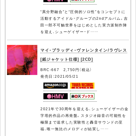
“異分野融合”と“圧倒的ソロ性”をコンセプトに
活動するアイドル・グループの2ndアルバム。吉
田一郎不可触世界をはじめとした実力派制作陣
を迎え、シューゲイザー・ド……
マイ・ブラッディ・ヴァレンタイン/ラヴレス
[紙ジャケット仕様] [2CD]
BRC-667 2,750円（税込）
発売日：2021/05/21
2021年で30周年を迎える、シューゲイザーの金
字塔的作品の再発盤。スタジオ録音の可能性を
極限まで追求した実験性と轟音サウンドの至
福、唯一無比のメロディが結実し……