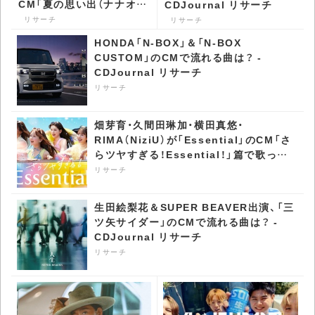
CM「夏の思い出（ナナオ／
CDJournal リサーチ
ナナオ＆ナナエ）」篇で流
リサーチ
リサーチ
れる曲は？ - CDJournal
HONDA「N-BOX」＆「N-BOX
リサーチ
CUSTOM」のCMで流れる曲は？ -
CDJournal リサーチ
リサーチ
畑芽育・久間田琳加・横田真悠・
RIMA（NiziU）が「Essential」のCM「さ
らツヤすぎる！Essential！」篇で歌って
いる曲は？ - CDJournal リサーチ
リサーチ
生田絵梨花＆SUPER BEAVER出演、「三
ツ矢サイダー」のCMで流れる曲は？ -
CDJournal リサーチ
リサーチ