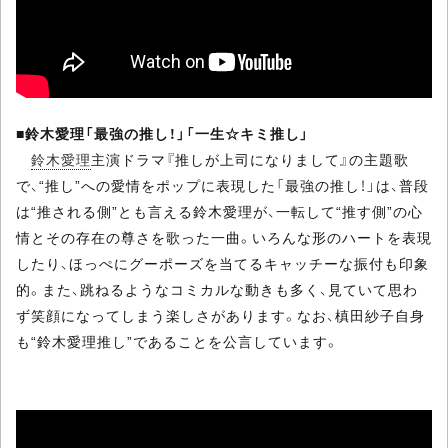
■
鈴木愛理「最強の推し！」「一生☆キミ推し」
鈴木愛理
主演ドラマ『推しが上司になりまして』の主題歌
で、“推し”への愛情をポップに表現した「最強の推し！」は、普段
は“推される側”とも言える鈴木愛理が、一転して“推す側”の心
情とその存在の尊さを歌った一曲。いろんな形のハートを表現
したり、ほっぺにグーポーズを当てるキャッチーな振付も印象
的。また、跳ねるようなコミカルな動きも多く、見ていて思わ
ず笑顔になってしまう楽しさがあります。なお、槙田紗子自身
も“鈴木愛理推し”であることを公言しています。