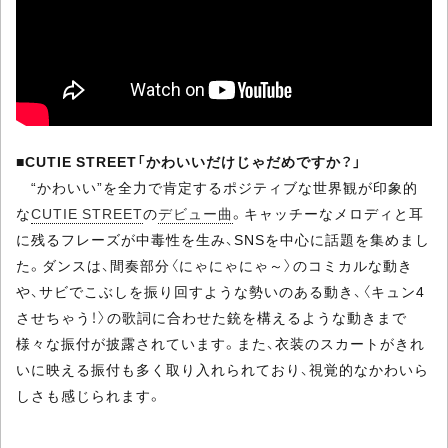
■
CUTIE STREET「かわいいだけじゃだめですか？」
“かわいい”を全力で肯定するポジティブな世界観が印象的
な
CUTIE STREET
の
デビュー曲
。キャッチーなメロディと耳
に残るフレーズが中毒性を生み、SNSを中心に話題を集めまし
た。ダンスは、間奏部分〈にゃにゃにゃ～〉のコミカルな動き
や、サビでこぶしを振り回すような勢いのある動き、〈キュン4
させちゃう！〉の歌詞に合わせた銃を構えるような動きまで
様々な振付が披露されています。また、衣装のスカートがきれ
いに映える振付も多く取り入れられており、視覚的なかわいら
しさも感じられます。