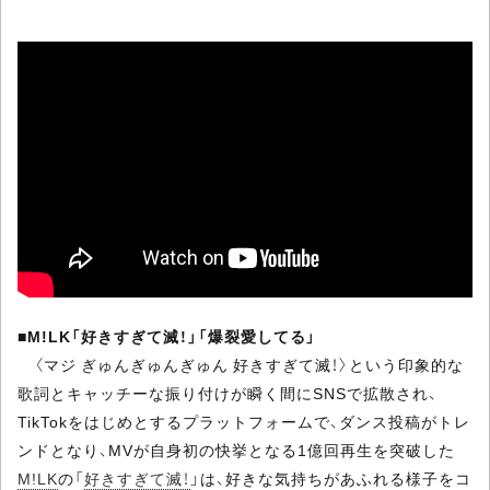
■
M!LK「好きすぎて滅！」「爆裂愛してる」
〈マジ ぎゅんぎゅんぎゅん 好きすぎて滅！〉という印象的な
歌詞とキャッチーな振り付けが瞬く間にSNSで拡散され、
TikTokをはじめとするプラットフォームで、ダンス投稿がトレ
ンドとなり、MVが自身初の快挙となる1億回再生を突破した
M!LK
の「
好きすぎて滅！
」は、好きな気持ちがあふれる様子をコ