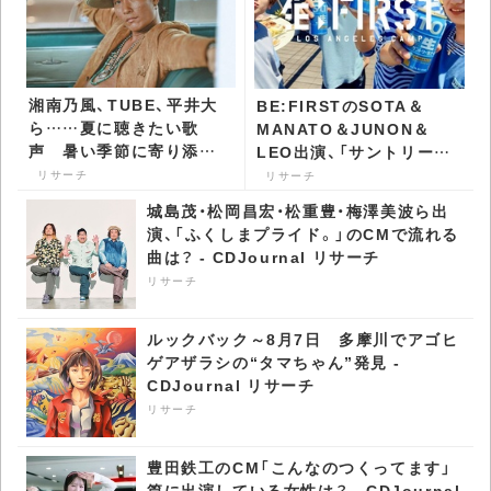
湘南乃風、TUBE、平井大
BE:FIRSTのSOTA＆
ら……夏に聴きたい歌
MANATO＆JUNON＆
声 暑い季節に寄り添う
LEO出演、「サントリー生
アーティストたち -
ビール」のCMで流れる曲
リサーチ
リサーチ
CDJournal リサーチ
は？ - CDJournal リサー
城島茂・松岡昌宏・松重豊・梅澤美波ら出
チ
演、「ふくしまプライド。」のCMで流れる
曲は？ - CDJournal リサーチ
リサーチ
ルックバック～8月7日 多摩川でアゴヒ
ゲアザラシの“タマちゃん”発見 -
CDJournal リサーチ
リサーチ
豊田鉄工のCM「こんなのつくってます」
篇に出演している女性は？ - CDJournal