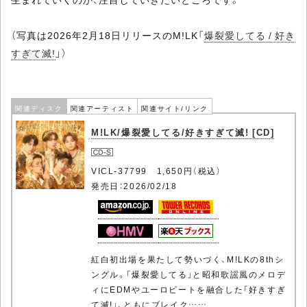
（写真は2026年2月18日リリースのM!LK「
爆裂愛してる / 好き
すぎて滅!
」）
関連ディスク
関連アーティスト
関連サイト/リンク
M!LK/爆裂愛してる/好きすぎて滅! [CD]
VICL-37799 1,650円（税込）
発売日：2026/02/18
紅白初出場を果たして勢いづく、M!LKの8thシ
ングル。「爆裂愛してる」と昭和歌謡風のメロデ
ィにEDMやユーロビートを融合した「好きすぎ
て滅!」、ともにブレイク……