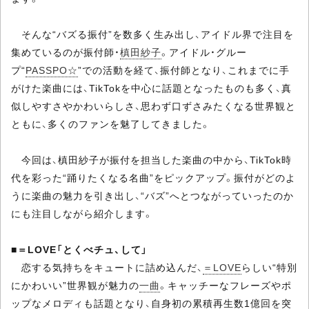
そんな“バズる振付”を数多く生み出し、アイドル界で注目を
集めているのが振付師・
槙田紗子
。アイドル・グルー
プ“
PASSPO☆
”での活動を経て、振付師となり、これまでに手
がけた楽曲には、TikTokを中心に話題となったものも多く、真
似しやすさやかわいらしさ、思わず口ずさみたくなる世界観と
ともに、多くのファンを魅了してきました。
今回は、槙田紗子が振付を担当した楽曲の中から、TikTok時
代を彩った“踊りたくなる名曲”をピックアップ。振付がどのよ
うに楽曲の魅力を引き出し、“バズ”へとつながっていったのか
にも注目しながら紹介します。
■
＝LOVE「とくべチュ、して」
恋する気持ちをキュートに詰め込んだ、
＝LOVE
らしい“特別
にかわいい”世界観が魅力の
一曲
。キャッチーなフレーズやポ
ップなメロディも話題となり、自身初の累積再生数1億回を突