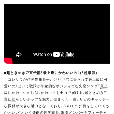
■
超ときめき♡宣伝部「最上級にかわいいの！」「超最強」
コレサワ
が作詞作曲を手がけた、〈君に振られて最上級に可
愛いの〉という歌詞が印象的なポジティヴな失恋ソング「
最上
級にかわいいの！
」は、かわいさを全力で届ける、
超ときめき♡
宣伝部
らしいポップな魅力が詰まった一曲。サビのキャッチー
な振付が大きな魅力となっており、Aメロでは“何をしていても
かわいい”という楽曲の世界観を、歌唱メンバーをフィーチャ