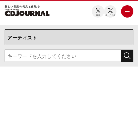
新しい⾳楽の発⾒と体験を
CDJ
オーディオ