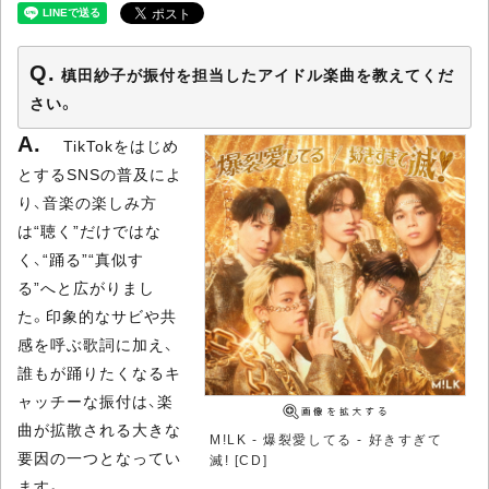
槙田紗子が振付を担当したアイドル楽曲を教えてくだ
さい。
TikTokをはじめ
とするSNSの普及によ
り、音楽の楽しみ方
は“聴く”だけではな
く、“踊る”“真似す
る”へと広がりまし
た。印象的なサビや共
感を呼ぶ歌詞に加え、
誰もが踊りたくなるキ
ャッチーな振付は、楽
曲が拡散される大きな
M!LK - 爆裂愛してる - 好きすぎて
要因の一つとなってい
滅! [CD]
ます。