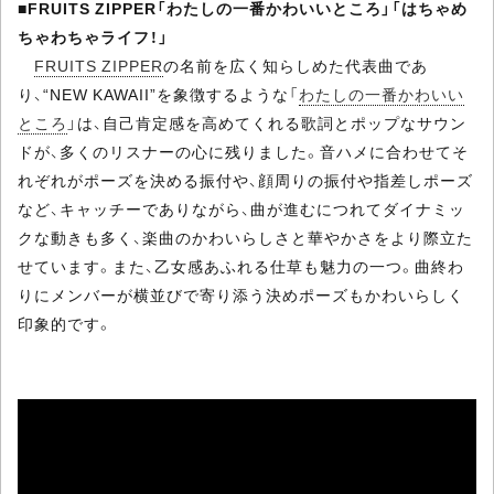
■
FRUITS ZIPPER「わたしの一番かわいいところ」「はちゃめ
ちゃわちゃライフ！」
FRUITS ZIPPER
の名前を広く知らしめた代表曲であ
り、“NEW KAWAII”を象徴するような「
わたしの一番かわいい
ところ
」は、自己肯定感を高めてくれる歌詞とポップなサウン
ドが、多くのリスナーの心に残りました。音ハメに合わせてそ
れぞれがポーズを決める振付や、顔周りの振付や指差しポーズ
など、キャッチーでありながら、曲が進むにつれてダイナミッ
クな動きも多く、楽曲のかわいらしさと華やかさをより際立た
せています。また、乙女感あふれる仕草も魅力の一つ。曲終わ
りにメンバーが横並びで寄り添う決めポーズもかわいらしく
印象的です。