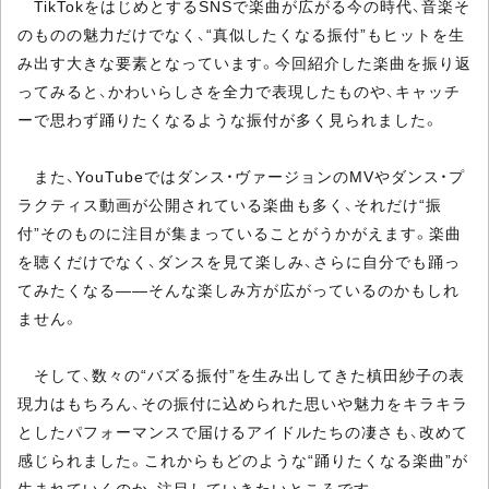
TikTokをはじめとするSNSで楽曲が広がる今の時代、音楽そ
のものの魅力だけでなく、“真似したくなる振付”もヒットを生
み出す大きな要素となっています。今回紹介した楽曲を振り返
ってみると、かわいらしさを全力で表現したものや、キャッチ
ーで思わず踊りたくなるような振付が多く見られました。
また、YouTubeではダンス・ヴァージョンのMVやダンス・プ
ラクティス動画が公開されている楽曲も多く、それだけ“振
付”そのものに注目が集まっていることがうかがえます。楽曲
を聴くだけでなく、ダンスを見て楽しみ、さらに自分でも踊っ
てみたくなる――そんな楽しみ方が広がっているのかもしれ
ません。
そして、数々の“バズる振付”を生み出してきた槙田紗子の表
現力はもちろん、その振付に込められた思いや魅力をキラキラ
としたパフォーマンスで届けるアイドルたちの凄さも、改めて
感じられました。これからもどのような“踊りたくなる楽曲”が
生まれていくのか、注目していきたいところです。