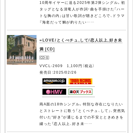
10周年イヤーに送る2025年第2弾シングル。初
タッグとなる清竜人が作詞・曲を手掛けた「ハー
トな胸の内」は甘い歌詞が聴きどころで、ドラマ
『海老だって鯛が釣りたい……
=LOVE/とくべチュ,して/恋人以上,好き未
満 [CD]
VVCL-2609 1,100円（税込）
発売日：2025/02/26
両A面の18thシングル。特別な存在になりたい
とストレートに歌う「とくべチュ、して」、突然気
付いた“好き”が通じるまでの不安とときめきを
綴った「恋人以上、好き未……