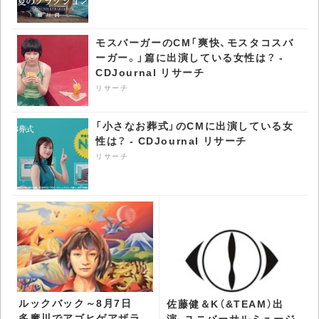
モスバーガーのCM「爽快、モスタコスバ
ーガー。」篇に出演している女性は？ -
CDJournal リサーチ
リサーチ
「小さなお葬式」のCMに出演している女
性は？ - CDJournal リサーチ
リサーチ
ルックバック～8月7日
佐藤健＆K（&TEAM）出
多摩川でアゴヒゲアザラ
演、ユニバーサルミュージ