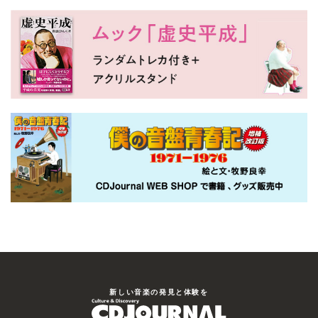
新しい⾳楽の発⾒と体験を