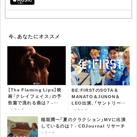
今、あなたにオススメ
【The Flaming Lips】映
BE:FIRSTのSOTA＆
画『クレイフェイス』の予
MANATO＆JUNON＆
告篇で流れる曲は？ -
LEO出演、「サントリー生
CDJournal リサーチ
ビール」のCMで流れる曲
リサーチ
リサーチ
は？ - CDJournal リサー
稲垣潤一「夏のクラクション」MVに出演
チ
しているのは？ - CDJournal リサーチ
リサーチ