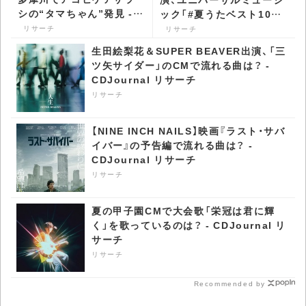
シの“タマちゃん”発見 -
ック「#夏うたベスト100」
CDJournal リサーチ
のCM第3弾・4弾で流れる
リサーチ
リサーチ
曲は？ - CDJournal リサ
生田絵梨花＆SUPER BEAVER出演、「三
ーチ
ツ矢サイダー」のCMで流れる曲は？ -
CDJournal リサーチ
リサーチ
【NINE INCH NAILS】映画『ラスト・サバ
イバー』の予告編で流れる曲は？ -
CDJournal リサーチ
リサーチ
夏の甲子園CMで大会歌「栄冠は君に輝
く」を歌っているのは？ - CDJournal リ
サーチ
リサーチ
Recommended by