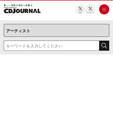
新しい⾳楽の発⾒と体験を
CDJ
オーディオ