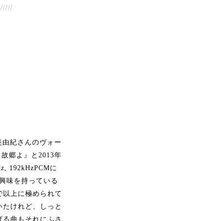
//////
山美由紀さんのヴォー
故郷よ』と2013年
 192kHzPCMに
い興味を持っている
で以上に極められて
いたけれど、しっと
げる曲もそれにふさ