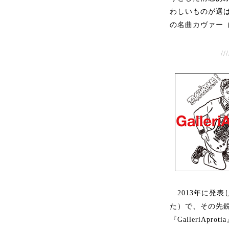
わしいものが選
の名曲カヴァー（
///
2013年に発表
た）で、その先
『GalleriA