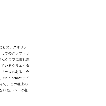
なもの。クオリテ
としてのクラブ・サ
だんクラブに慣れ親
けているクリエイタ
てのリリースもある。今
ld.echoのデイ
オリティで。この極上の
いね。Calmの旧