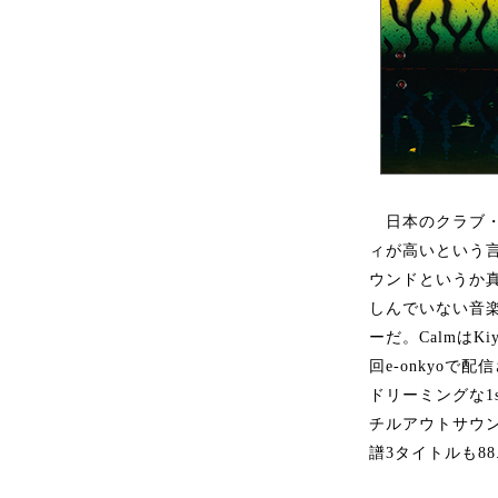
日本のクラブ・
ィが高いという
ウンドというか真
しんでいない音
ーだ。CalmはK
回e-onkyoで
ドリーミングな1st
チルアウトサウン
譜3タイトルも8