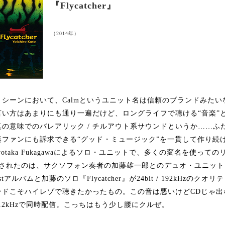
『Flycatcher』
（2014年）
シーンにおいて、Calmというユニット名は信頼のブランドみたい
言い方はあまりにも通り一遍だけど、ロングライフで聴ける“音楽”
の意味でのバレアリック / チルアウト系サウンドというか……ふ
楽ファンにも訴求できる“グッド・ミュージック”を一貫して作り続
iyotaka Fukagawaによるソロ・ユニットで、多くの変名を使っ
配信されたのは、サクソフォン奏者の加藤雄一郎とのデュオ・ユニット、fie
アルバムと加藤のソロ『Flycatcher』が24bit / 192kHzのク
ドこそハイレゾで聴きたかったもの。この音は悪いけどCDじゃ出な
8.2kHzで同時配信。こっちはもう少し腰にクルぜ。