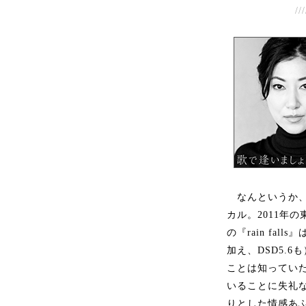
///
なんというか、P
カル。2011年
の『rain fal
加え、DSD5.
ことは知ってい
いることに失礼
りとした情感あ