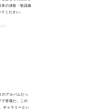
日本の演歌・歌謡曲
いてください。
//////
ぶりのアルバムだっ
ゾで登場だ。この
くて、ギャラリーとい