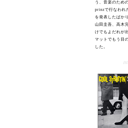
う、音楽のための
prinzで行な
を発表したばかり
山田圭吾、高木完
けでもよだれが
マットでもう目
した。
///