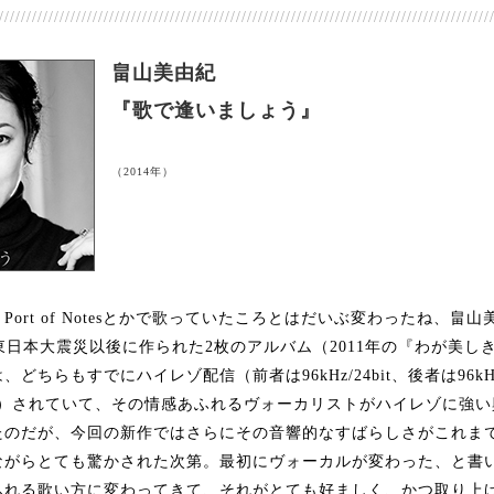
/////////////////////////////////////////////////////////////////////////////////////////
畠山美由紀
『歌で逢いましょう』
（2014年）
ort of Notesとかで歌っていたころとはだいぶ変わったね、畠
の東日本大震災以後に作られた2枚のアルバム（2011年の『わが美しき
ls』は、どちらもすでにハイレゾ配信（前者は96kHz/24bit、後者は96kHz,
6も）されていて、その情感あふれるヴォーカリストがハイレゾに強
たのだが、今回の新作ではさらにその音響的なすばらしさがこれま
ながらとても驚かされた次第。最初にヴォーカルが変わった、と書
ふれる歌い方に変わってきて、それがとても好ましく、かつ取り上