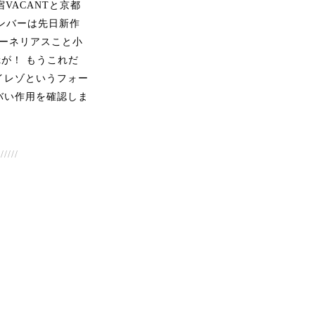
VACANTと京都
メンバーは先日新作
コーネリアスこと小
が！ もうこれだ
イレゾというフォー
バい作用を確認しま
//////