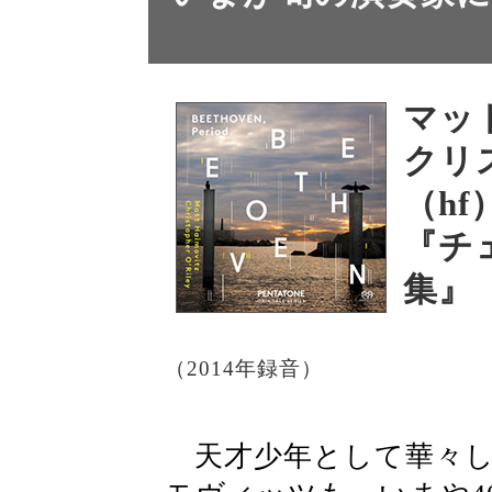
マッ
クリ
（hf
『チ
集』
（2014年録音）
天才少年として華々し