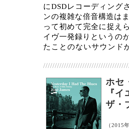
にDSDレコーディング
ンの複雑な倍音構造はま
って初めて完全に捉え
イヴ一発録りというの
たことのないサウンド
/////////////////////////////////////
ホセ
『イ
ザ・
（2015