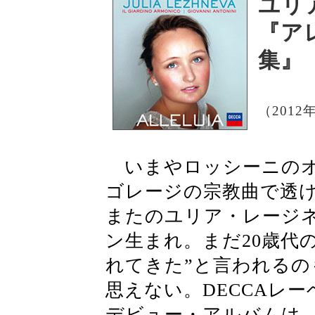
ユリ
『ア
集』
（2012
いまやロッシーニのオ
ゴレージの宗教曲で透
またのユリア・レージネ
ン生まれ。まだ20歳代
れてきた”と言われるの
思えない。DECCAレ
デビュー・アルバムは