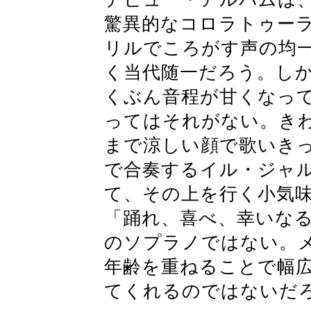
驚異的なコロラトゥー
リルでころがす声の均
く当代随一だろう。し
くぶん音程が甘くなっ
ってはそれがない。き
まで涼しい顔で歌いき
で合奏するイル・ジャ
て、その上を行く小気味
「踊れ、喜べ、幸いな
のソプラノではない。
年齢を重ねることで幅
てくれるのではないだ