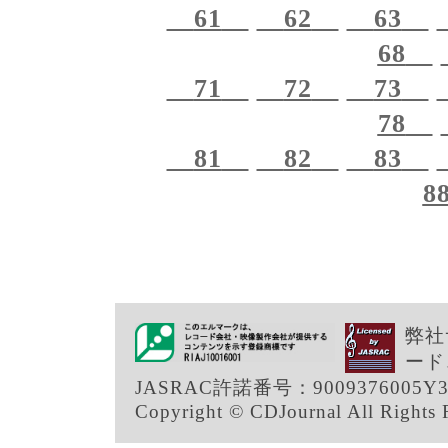
61
62
63
68
71
72
73
78
81
82
83
8
弊社
ード
JASRAC許諾番号：9009376005Y3
Copyright © CDJournal All Rights 