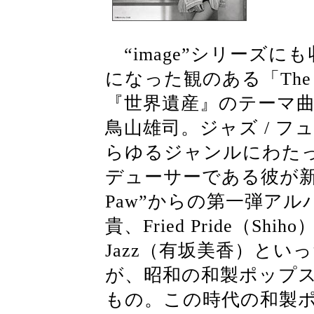
“image”シリーズ
になった観のある「The S
『世界遺産』のテーマ
鳥山雄司。ジャズ / 
らゆるジャンルにわたっ
デューサーである彼が新た
Paw”からの第一弾アル
貴、Fried Pride（Shi
Jazz（有坂美香）と
が、昭和の和製ポップ
もの。この時代の和製