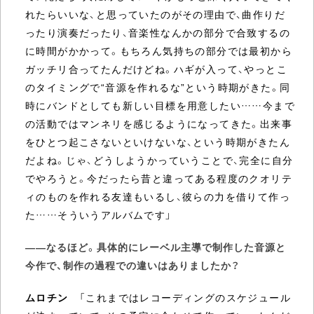
れたらいいな、と思っていたのがその理由で、曲作りだ
ったり演奏だったり、音楽性なんかの部分で合致するの
に時間がかかって。もちろん気持ちの部分では最初から
ガッチリ合ってたんだけどね。ハギが入って、やっとこ
のタイミングで“音源を作れるな”という時期がきた。同
時にバンドとしても新しい目標を用意したい……今まで
の活動ではマンネリを感じるようになってきた。出来事
をひとつ起こさないといけないな、という時期がきたん
だよね。じゃ、どうしようかっていうことで、完全に自分
でやろうと。今だったら昔と違ってある程度のクオリテ
ィのものを作れる友達もいるし、彼らの力を借りて作っ
た……そういうアルバムです」
――なるほど。具体的にレーベル主導で制作した音源と
今作で、制作の過程での違いはありましたか？
ムロチン
「これまではレコーディングのスケジュール