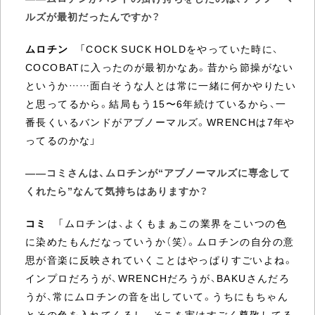
ルズが最初だったんですか？
ムロチン
「COCK SUCK HOLDをやっていた時に、
COCOBATに入ったのが最初かなあ。昔から節操がない
というか……面白そうな人とは常に一緒に何かやりたい
と思ってるから。結局もう15〜6年続けているから、一
番長くいるバンドがアブノーマルズ。WRENCHは7年や
ってるのかな」
――コミさんは、ムロチンが“アブノーマルズに専念して
くれたら”なんて気持ちはありますか？
コミ
「ムロチンは、よくもまぁこの業界をこいつの色
に染めたもんだなっていうか（笑）。ムロチンの自分の意
思が音楽に反映されていくことはやっぱりすごいよね。
インプロだろうが、WRENCHだろうが、BAKUさんだろ
うが、常にムロチンの音を出していて。うちにもちゃん
とその色を入れてくるし。そこを実はすごく尊敬してる