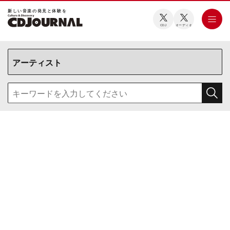
新しい⾳楽の発⾒と体験を
CDJ
オーディオ