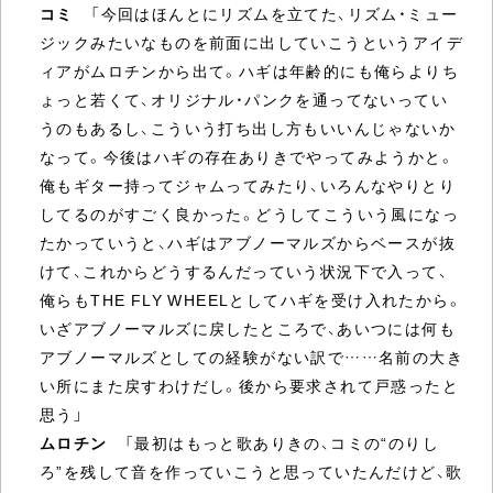
コミ
「今回はほんとにリズムを立てた、リズム・ミュー
ジックみたいなものを前面に出していこうというアイデ
ィアがムロチンから出て。ハギは年齢的にも俺らよりち
ょっと若くて、オリジナル・パンクを通ってないってい
うのもあるし、こういう打ち出し方もいいんじゃないか
なって。今後はハギの存在ありきでやってみようかと。
俺もギター持ってジャムってみたり、いろんなやりとり
してるのがすごく良かった。どうしてこういう風になっ
たかっていうと、ハギはアブノーマルズからベースが抜
けて、これからどうするんだっていう状況下で入って、
俺らもTHE FLY WHEELとしてハギを受け入れたから。
いざアブノーマルズに戻したところで、あいつには何も
アブノーマルズとしての経験がない訳で……名前の大き
い所にまた戻すわけだし。後から要求されて戸惑ったと
思う」
ムロチン
「最初はもっと歌ありきの、コミの“のりし
ろ”を残して音を作っていこうと思っていたんだけど、歌