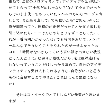
重ねで、全部のメロディ考えて。アイディアを全部聴か
せてもらって“全然だめじゃない？”なんて今までだった
らそのまま使っちゃっていたレベルのものなのにダメ出
しして、また録り直して。でも聴いたら“ごめん、やっぱ
俺が間違ってた。最初のが正解だった！”とかダメ出しを
引っ込めたり。……そんなやりとりをずっとしてた。こ
れが一番時間がかかったね。でも時間をおいて、メンバ
ーみんなでそういうことをやれたのが一番よかったね」
コミ
「時間がないからっていう言い訳は出来ない状況
だったんだよね。歌録りが最後だから、俺は絶対逃げら
れないっていうことだけしっかり決めて。自分のアイデ
ンティティを受け入れられるような、自分がいいと思う
ものに合致するまでやれた。これはほんと勉強になっ
た」
――それはストイックでとてもしんどい作業だと思いま
すが……。