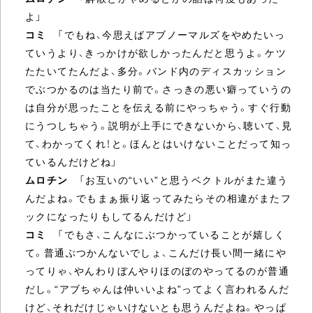
よ」
コミ
「でもね、今思えばアブノーマルズをやめたいっ
ていうより、きっかけが欲しかったんだと思うよ。ケツ
たたいてたんだよ、多分。バンド内のディスカッション
でぶつかるのは当たり前で。さっきの悪い癖っていうの
は自分が思ったことを伝える前にやっちゃう。すぐ行動
にうつしちゃう。説明が上手にできないから、聴いて、見
て、わかってくれ！と。ほんとはいけないことだって知っ
ているんだけどね」
ムロチン
「お互いの“いい”と思うベクトルがまた違う
んだよね。でもまぁ振り返ってみたらその相違がまたフ
ックになったりもしてるんだけど」
コミ
「でもさ、こんなにぶつかっていることが嬉しく
て。普通ぶつかんないでしょ、こんだけ長い間一緒にや
ってりゃ、やんわりぼんやりほのぼのやってるのが普通
だし。“アブちゃんは仲いいよね”ってよく言われるんだ
けど、それだけじゃいけないとも思うんだよね。やっぱ