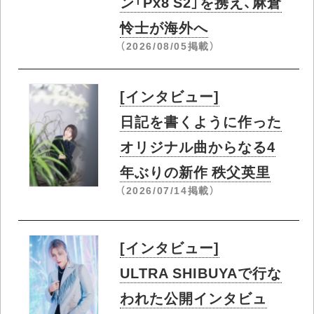
グシップ 新たなオープ
ン型ヘッドフォンが到達
した未踏の領域
（2026/08/06掲載）
[インタビュー]
［使用レポート］Bowers
＆ Wilkinsのヘッドフォ
ン「Px8 S2」を携え、麻倉
怜士が海外へ
（2026/08/05掲載）
[インタビュー]