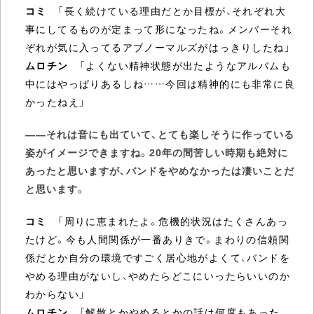
コミ
「長く続けている理由だとか目標が、それぞれ大
事にしてるものが定まって形になったね。メンバーそれ
ぞれが気に入ってるアブノーマルズがはっきりしたね」
ムロチン
「よくない精神状態が出たようなアルバムも
中にはやっぱりあるしね……今回は精神的にも非常に良
かったねえ」
――それは音にも出ていて、とても楽しそうに作っている
姿がイメージできますね。20年の間苦しい時期も絶対に
あったと思いますが、バンドをやめなかったは凄いことだ
と思います。
コミ
「周りに恵まれたよ。危機的状況はたくさんあっ
たけど。今も人間関係が一番ありきで。まわりの信頼関
係だとか自分の環境ですごく居心地がよくて、バンドを
やめる理由がないし、やめたらどこにいったらいいのか
わからない」
ムロチン
「解散とかやめるとかの話は何度もあった