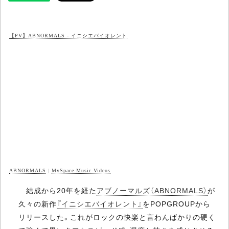
【PV】ABNORMALS - イニシエバイオレント
ABNORMALS
|
MySpace Music Videos
結成から20年を経た
アブノーマルズ（ABNORMALS）
が
久々の新作
『イニシエバイオレント』
をPOPGROUPから
リリースした。これがロックの快楽と言わんばかりの硬く