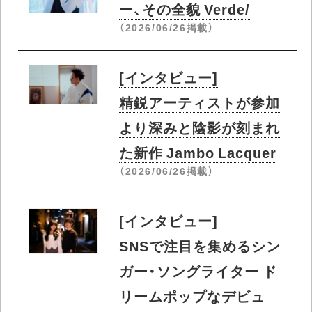
日記を書くように作った
オリジナル曲からなる4
年ぶりの新作 秩父英里
（2026/07/14掲載）
[インタビュー]
ULTRA SHIBUYAで行な
われた公開インタビュ
ー、その全貌 Verde/
（2026/06/26掲載）
[インタビュー]
精鋭アーティストが参加