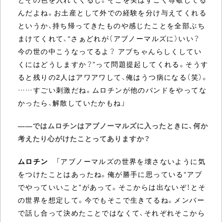
んだよね。お土産として外での経験を分け与えてくれる
というか、持ち帰ってきたものや感じたことを全部ぶち
まけてくれて、“さぁどれが（アブノーマルズに）いい？
今の世の中こうなってるよ？ アブちゃんらしくしてい
くにはどうしますか？”って問題提起してくれる。そうす
ると残りの2人はアワアワして、俺はうつ病になる（笑）。
……すごい刺激だね。ムロチンが他のバンドをやってな
かったら、解散していたかもね」
――ではムロチンはアブノーマルズに入ったときに、何か
考えたり心がけたことってありますか？
ムロチン
「アブノーマルズの世界を壊さないように気
をつけたことはあったね。俺が勝手に思っている“アブ
でやっていいこと”があって。そこからは出ないぞ！とそ
の世界を想定して。今でもそこで生きてるね。メンバー
で話し合って決めたことではなくて、それぞれそこから