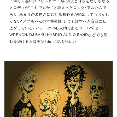
て強くて黒いタフなスピード感、湿度と甘さを感じさせる
メロディが“これでもか！”と詰まったロック・アルバムで
あり、あまりの濃厚さにむせる初心者が続出してもおかし
くない“アブちゃんの本領発揮”とでも評すべき音源に仕
上がっている。バンドの中心人物であるコミ（vo）と、
WRENCH
、
DJ BAKU HYBRID AUDIO BAND
などでも活
動を続けるムロチン（ds）に話を訊いた。