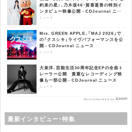
ス
ニュース
Bimi、今夏必聴のサマー・
YOASOBI、
チューン3曲を隔週配信
〈Lollapalooza 2026〉に
第1弾「Bubbly」配信スタ
2度目の出演 自身初とな
ート - CDJournal ニュー
るメインステージに登場 -
ニュース
ニュース
ス
CDJournal ニュース
映画『それいけ！アンパンマン パンタンと
約束の星』、乃木坂46・賀喜遥香の特別イ
ンタビュー映像公開 - CDJournal ニュ
ース
ニュース
Mrs. GREEN APPLE、「MAJ 2026」で
の「クスシキ」ライヴパフォーマンスを公
開 - CDJournal ニュース