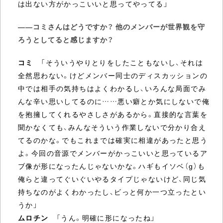
は出ない方がかっこいいと思ってやってる」
――コミさんはどうですか？ 他のメンバーが世界観を守
ろうとしてると感じますか？
コミ
「そういうやりとりをしたこともないし、それは
全然思わない。けどメンバー同士のディスカッションの
中では相手の気持ちはよくわかるし、いろんな局面でみ
んな辛い思いしてるのに……悪い癖とか気にしないで俺
を抱擁してくれるやさしさがあるから。直接的な言葉を
聞かなくても、みんなそういう作業しないで分かり合え
てるのかな。でもこれまでは確実に相違があったと思う
よ。今回の音源でメンバーがかっこいいと思っているア
ブ像が形になったんじゃないかな。ハギもイソベ（g）も
俺らと違ってぐいぐいやるタイプじゃないけど、同じ気
持ちなのがよくわかったし、ビっと何か一つ立ったとい
うか」
ムロチン
「うん。明確に形になったね」