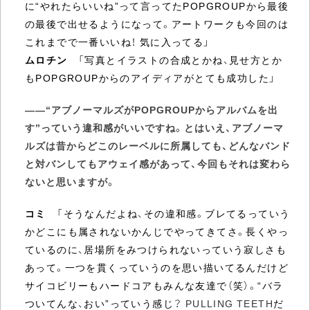
に“やれたらいいね”って言ってたPOPGROUPから最後
の最後で出せるようになって。アートワークも今回のは
これまでで一番いいね！ 気に入ってる」
ムロチン
「写真とイラストの合成とかね、見せ方とか
もPOPGROUPからのアイディアがとても成功した」
――“アブノーマルズがPOPGROUPからアルバムを出
す”っていう違和感がいいですね。とはいえ、アブノーマ
ルズは昔からどこのレーベルに所属しても、どんなバンド
と対バンしてもアウェイ感があって、今回もそれは変わら
ないと思いますが。
コミ
「そうなんだよね、その違和感。ブレてるっていう
かどこにも属されないかんじでやってきてさ。長くやっ
ているのに、居場所をみつけられないっていう寂しさも
あって。一つを貫くっていうのを思い描いてるんだけど
サイコビリーもハードコアもみんな友達で（笑）。“バラ
ついてんな、おい”っていう感じ？
PULLING TEETH
だ