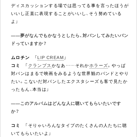
ディスカッションする場では思ってる事を言ったほうが
いいし正直に表現することがいいし、そう努めている
よ」
――夢がなんでもかなうとしたら、対バンしてみたいバン
ドっていますか？
ムロチン
「
LIP CREAM
」
コミ
「
クランプス
かなあ……それか
ホラーズ
。やっぱ
対バンはまるで映画をみるような世界観のバンドとやり
たい。こないだ対バンしたエクスタシーズも客で見たか
ったもん、本当は」
――このアルバムはどんな人に聴いてもらいたいです
か？
コミ
「そりゃいろんなタイプのたくさんの人たちに聴
いてもらいたいよ」