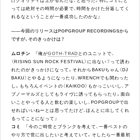
けクオリティは上がるんだな、と思った。特にコミにと
っては絶対その時間が必要で、時間をかけた分返してく
れるなということが一番成功したのかな」
――今回のリリースはPOPGROUP RECORDINGSから
ですが、そのきっかけは？
ムロチン
「俺が
GOTH-TRAD
とのユニットで、
〈RISING SUN ROCK FESTIVAL〉に出ない？って誘わ
れたのがきっかけになって。それからBAKUちゃん（DJ
BAKU）とやるようになったり、WRENCHでも関わった
し。もちろんイベントの〈KAIKOO〉もかっこいいし、ア
ブノーマルズとしてもライヴに誘ってもらったり。面白
いことやってる人と飲むの楽しいし、POPGROUPで出
せればいいねーとは思ってたけど、ほんとに出してくれ
るってことになって」
コミ
「今のご時世とブランクを考えて、一番ベストの
やり方で世に出したいと考えていて。そしたら一番最初