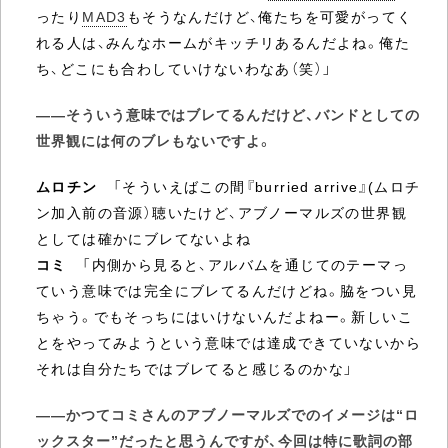
ったり
MAD3
もそうなんだけど、俺たちを可愛がってく
れる人は、みんなホームがキッチリあるんだよね。俺た
ち、どこにも合わしていけないわなあ（笑）」
――そういう意味ではブレてるんだけど、バンドとしての
世界観には何のブレもないですよ。
ムロチン
「そういえばこの間『burried arrive』(ムロチ
ン加入前の音源）聴いたけど、アブノーマルズの世界観
としては確かにブレてないよね
コミ
「内側から見ると、アルバムを通じてのテーマっ
ていう意味では完全にブレてるんだけどね。脇をつい見
ちゃう。でもそっちにはいけないんだよねー。新しいこ
とをやってみようという意味では達成できていないから
それは自分たちではブレてると感じるのかな」
――かつてコミさんのアブノーマルズでのイメージは“ロ
ックスター”だったと思うんですが、今回は特に歌詞の部