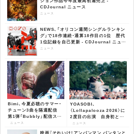
川中美幸×東京力車、コラ
【David Byrne】デヴィッ
ボ配信シングル「ニッポ
ド・バーン、来日を記念し
ン・ワッショイ～コラボバ
て期間限定ポップアップ・
ージョン～」発表 MVも
ストアが代官山 蔦屋書店
ニュース
ニュース
公開 - CDJournal ニュー
で開催決定 - CDJournal
映画『愛し合ってるかい？ 忌野清志郎が
ス
ニュース
教えてくれた』、梅津和時らを迎えたトー
クショー付き最速プレミア上映が決定 -
CDJournal ニュース
ニュース
劇場版『鬼滅の刃』最新作2冠 アニメー
ション作品今年度最高初週売上 -
CDJournal ニュース
ニュース
NEWS、「オリコン週間シングルランキン
グ」で18作連続・通算18作目の1位 歴代
1位記録を自己更新 - CDJournal ニュー