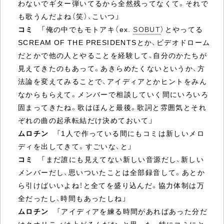
わないでギター弾いてるから全然残ってなくて。それで
も歌うんだよね（笑）、こいつ」
コミ
「俺の中でもモトアキ（ex.
SOBUT
）とやってる
SCREAM OF THE PRESIDENTSとか、ビデオドローム
だとかで他の人とやることを経験して、自分のかたちが
見えてきたのもあって。あきらめたくないというか、方
法論を変えてみることで、アイディアとかヒントをみん
なからもらえて。メンバーで相談していく間にいろいろ
固まってきたね。歌はほんと最後。歌詞と雰囲気とそれ
ぞれの曲の起承転結だけ決めておいて」
ムロチン
「1人で作っている間にもコミは新しいメロ
ディを出してきて。すごいな、と」
コミ
「まだ誰にも見えてない新しい音源だし、新しい
メンバーだし、思いついたことは全部録音して。あとか
ら引けばいいよね！と全てを盛り込んだ。協力体制は万
全だったし、時間もあったしね」
ムロチン
「アイディアを練る時間があればあった分だ