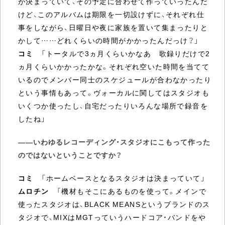
が決まっていて、その予定に合わせて作っていったんだ
けど、このアルバムは期限を一切設けずに、それぞれ仕
事をしながら、日曜日や夜に家族を置いて集まったりと
かして……どれくらいの時間がかかったんだっけ？」
コミ
「トータルで3ヵ月くらいかなあ 歌録りだけで2
ヵ月くらいかかったかな。それぞれ空いた時間を当てて
いるのでメンバー同士のスケジュールが合わなかったり
という事情もあって。ヴォーカルに関してはスタジオも
いくつか使ったし、自宅だったりいろんな場所で録音を
したね」
――いわゆるレコーディング・スタジオにこもって作った
のではないということですか？
コミ
「ホームベースとなるスタジオは決まっていて」
ムロチン
「機材もそこにあるものを使って。メインで
使ったスタジオは、BLACK MEANSというブランドのス
タジオで、MIXはMGTっていうハードコア・バンドをや