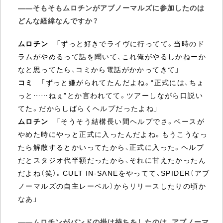
――そもそもムロチンがアブノーマルズに参加したのは
どんな経緯なんですか？
ムロチン
「ずっと好きでライヴに行ってて。当時のド
ラムがやめるって話を聞いて、これ俺がやるしかねーか
なと思ってたら、コミから電話がかかってきて」
コミ
「ずっと嫌がられてたんだよね。“正式には、ちょ
っと……ねぇ”とか言われてて。ツアーしながら口説い
てた。だからしばらくヘルプだったよね」
ムロチン
「そうそう結構長い間ヘルプでさ。ベースが
やめた時にやっと正式に入ったんだよね。もうこうなっ
たら解散するとかいってたから、正式に入った。ヘルプ
だとスタジオ代半額だったから、それに甘えたかったん
だよね（笑）。CULT IN-SANEをやってて、SPIDER（アブ
ノーマルズの自主レーベル）からリリースしたりの頃か
なあ」
――ムロチンがバンドの掛け持ちをしたのは、アブノーマ