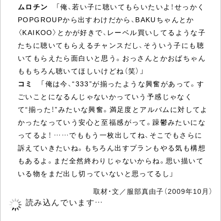
ムロチン
「俺、若い子に聴いてもらいたいよ！せっかく
POPGROUPから出すわけだから、BAKUちゃんとか
〈KAIKOO〉とかが好きで、レーベル買いしてるような子
たちに聴いてもらえるチャンスだし、そういう子にも聴
いてもらえたら面白いと思う。おっさんとかおばちゃん
ももちろん聴いてほしいけどね（笑）」
コミ
「俺は今、“333”が揃ったような興奮があって。す
ごいことになるんじゃないかっていう予感じゃなく
て“揃った！”みたいな興奮。満足度とアルバムに対してよ
かったなっていう安心と至福感がって。躁鬱みたいにな
ってるよ！ ……でももう一枚出してね、そこでもさらに
訴えていきたいね。もちろん出すプランもやる気も構想
もあるよ。まだ全然終わりじゃないからね。思い描いて
いる物をまだ出し切っていないと思ってるし」
取材・文／服部真由子（2009年10月）