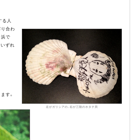
する人
擦り合わ
し浜で
、いずれ
ます。
左がガリシアの、右が三陸のホタテ貝