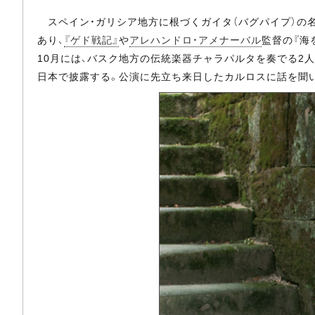
スペイン・ガリシア地方に根づくガイタ（バグパイプ）の
あり、
『ゲド戦記』
や
アレハンドロ・アメナーバル
監督の『海
10月には、バスク地方の伝統楽器チャラパルタを奏でる2
日本で披露する。公演に先立ち来日したカルロスに話を聞