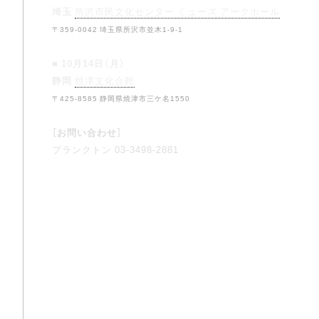
埼玉
所沢市民文化センター ミューズ アークホール
〒359-0042 埼玉県所沢市並木1-9-1
■ 10月14日（月）
静岡
焼津文化会館
〒425-8585 静岡県焼津市三ケ名1550
［お問い合わせ］
プランクトン 03-3498-2881