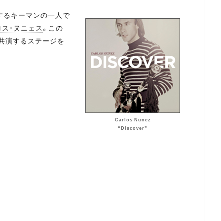
するキーマンの一人で
ロス・ヌニェス
。この
が共演するステージを
Carlos Nunez
“Discover”