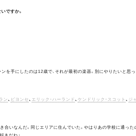
ないですか。
ンを手にしたのは12歳で、それが最初の楽器。別にやりたいと思っ
ラン
、
ビヨンセ
、
エリック・ハーランド
、
ケンドリック・スコット
、
ジ
付き合いなんだ。同じエリアに住んでいた。やはりあの学校に通った
好きだね」