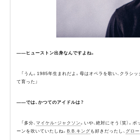
――ヒューストン出身なんですよね。
「うん。1985年生まれだよ。母はオペラを歌い、クラシ
て育った」
――では、かつてのアイドルは？
「多分、
マイケル・ジャクソン
。いや、絶対にそう（笑）。
ーンを吹いていたしね。
B.B.キング
も好きだったし、
グロー