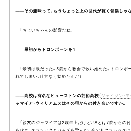
――その趣味って、もうちょっと上の世代が聴く音楽じゃ
「おじいちゃんの影響だね」
――最初からトロンボーンを？
「最初は歌だった。5歳から教会で歌い始めた。トロンボー
れてしまい、仕方なく始めたんだ」
――高校は有名なヒューストンの芸術高校（
ジェイソン・モ
ャマイア・ウィリアムスはその頃からの付き合いですか。
「親友のジャマイアは2歳年上だけど、彼とは7歳からの
を吹き、クラシックとジャズを学んだ。今でもクラシックは