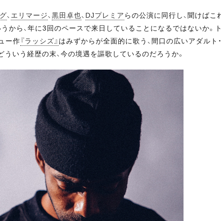
グ
、
エリマージ
、
黒田卓也
、
DJプレミア
らの公演に同行し、聞けばこ
というから、年に3回のペースで来日していることになるではないか。
ュー作
『ラッシズ』
はみずからが全面的に歌う、間口の広いアダルト
どういう経歴の末、今の境遇を謳歌しているのだろうか。