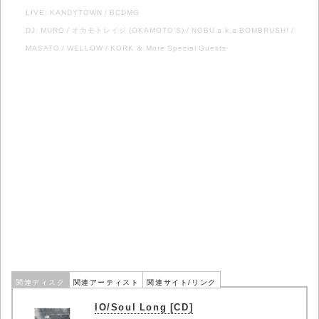
LIVE: KANDYTOWN / BCDMG
DJ: MURO / オカモトレイジ (OKAMOTO'S) / NOBU a.k.a BOMBRUSH! /
MASATO / WELLOW / KORK ＆ More Special Guests
関連ディスク
関連アーティスト
関連サイト/リンク
IO/Soul Long [CD]