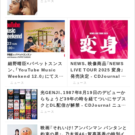
ニュース
細野晴臣×パペットスンス
NEWS、映像商品『NEWS
ン、「YouTube Music
LIVE TOUR 2025 変身』
Weekend 12.0」にてスペ
発売決定 - CDJournal ニ
シャルトークが実現 -
ュース
ニュース
ニュース
CDJournal ニュース
光GENJI、1987年8月19日のデビューか
らちょうど39年の時を経てついにサブス
クとDL配信が解禁 - CDJournal ニュー
ス
ニュース
映画『それいけ！アンパンマン パンタンと
約束の星』、乃木坂46・賀喜遥香の特別イ