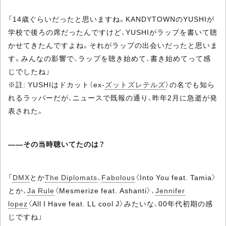
「14歳ぐらいだったと思いますね。KANDYTOWNのYUSHIが
学校で後ろの席だったんですけど、YUSHIがラップを書いて聴
かせてきたんですよね。それがラップの出会いだったと思いま
す。みんなの影響で、ラップを聴き始めて、書き始めてって感
じでしたね」
※註: YUSHIはドカット（ex-
ズットズレテルズ
）の名でも知ら
れるラッパーだが、ニュースで既報の通り、昨年2月に急逝が発
表された。
――その当時聴いてたのは？
「
DMX
とか
The Diplomats
、
Fabolous
〈Into You feat. Tamia〉
とか、
Ja Rule
〈Mesmerize feat. Ashanti〉、
Jennifer
lopez
〈All I Have feat. LL cool J〉みたいな、00年代初期の感
じですね」