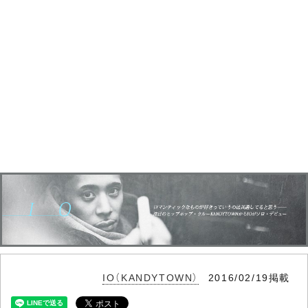
IO（KANDYTOWN）
2016/02/19掲載