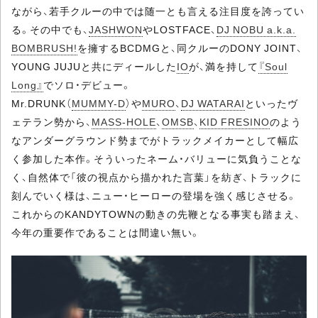
ながら、若手クルーの中では随一とも言える注目度を誇ってい
る。その中でも、
JASHWON
やLOSTFACE、
DJ NOBU a.k.a.
BOMBRUSH!
を擁するBCDMGと、同クルーのDONY JOINT、
YOUNG JUJUと共にディールした
IO
が、満を持して
『Soul
Long』
でソロ・デビュー。
Mr.DRUNK（
MUMMY-D
）や
MURO
、
DJ WATARAI
といったヴ
ェテラン勢から、
MASS-HOLE
、
OMSB
、
KID FRESINO
のよう
なアンダーグラウンド勢までがトラックメイカーとして幅広
く参加した本作。そういったネーム・バリューに気負うことな
く、自然体で「彼の視点から描かれた言葉」を紡ぎ、トラックに
刻んでいく様は、ニュー・ヒーローの登場を強く感じさせる。
これからのKANDYTOWNの動きの先鞭となる事実も踏まえ、
今年の重要作であることは間違い無い。