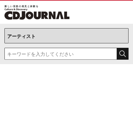
新しい⾳楽の発⾒と体験を