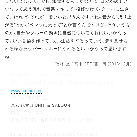
しないとなって。でも、無理するんじゃなくて、自分が調子い
いなって思う流れで音楽を作って、格好つけて、クールに生き
ていければ、それが一番いいと思うんですよね。昔から“成り上
がる”とか、“ベンツに乗って”とか言うんですけど、そういうも
のが、自分やクルーの動きに自然についてくればいいかなっ
て。いい音楽を作って、良い生活をするっていう、夢を見せら
れる様なラッパー、クルーになれるといいかなって思います
ね」
取材・文 / 高木“JET”晋一郎（2016年2月）
BCDMG Presents Tale Of City
IO『Soul Long』Release Live
www.bcdmg.jp/
2016年3月25日（金）
東京 代官山
UNIT ＆ SALOON
開場 / 開演 23:00
前売 2,500円 / 当日 3,000円（ドリンク代別）
Release Live: IO（KANDYTOWN / BCDMG）