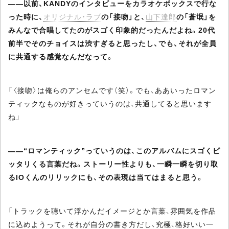
――以前、KANDYのインタビューをカラオケボックスで行な
った時に、
オリジナル・ラブ
の「接吻」と、
山下達郎
の「蒼氓」を
みんなで合唱してたのがスゴく印象的だったんだよね。20代
前半でそのチョイスは渋すぎると思ったし、でも、それが全員
に共通する感覚なんだなって。
「〈接吻〉は俺らのアンセムです（笑）。でも、ああいったロマン
ティックなものが好きっていうのは、共通してると思います
ね」
――“ロマンティック”っていうのは、このアルバムにスゴくピ
ッタリくる言葉だね。ストーリー性よりも、一瞬一瞬を切り取
るIOくんのリリックにも、その表現は当てはまると思う。
「トラックを聴いて浮かんだイメージとか言葉、雰囲気を作品
に込めようって。それが自分の書き方だし、究極、格好いい一