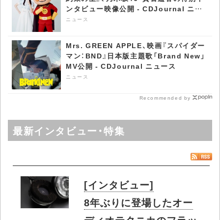
ンタビュー映像公開 - CDJournal ニュ
ース
ニュース
Mrs. GREEN APPLE、映画『スパイダー
マン：BND』日本版主題歌「Brand New」
MV公開 - CDJournal ニュース
ニュース
Recommended by
最新インタビュー・特集
[インタビュー]
8年ぶりに登場したオー
ディオテクニカのフラッ