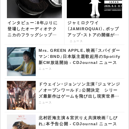
インタビュー：8年ぶりに
ジャミロクワイ
登場したオーディオテク
（JAMIROQUAI）、ポップ
ニカのフラッグシップ
アップ・ストアの開催が決
新たなオープン型ヘッド
定 アパレルやインテリア
ニュース
フォンが到達した未踏の
アイテムなどを販売 -
Mrs. GREEN APPLE、映画『スパイダー
領域 - CDJournal CDJ
CDJournal ニュース
マン：BND』日本版主題歌起用のSpotify
PUSH
新CM放送開始 - CDJournal ニュース
ニュース
ドウェイン・ジョンソン主演『ジュマンジ
／オープンワールド』公開決定 シリー
ズ最新作はゲームを飛び出し現実世界へ
- CDJournal ニュース
ニュース
北村匠海主演＆宮沢りえ共演映画『しび
れ』本予告公開 - CDJournal ニュース