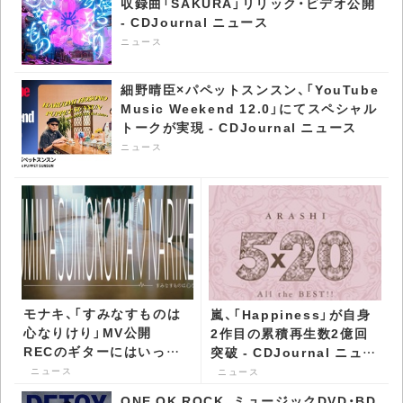
収録曲「SAKURA」リリック・ビデオ公開
- CDJournal ニュース
ニュース
細野晴臣×パペットスンスン、「YouTube
Music Weekend 12.0」にてスペシャル
トークが実現 - CDJournal ニュース
ニュース
モナキ、「すみなすものは
嵐、「Happiness」が自身
心なりけり」MV公開
2作目の累積再生数2億回
RECのギターにはいっく
突破 - CDJournal ニュー
んことELT・伊藤一朗が参
ス
ニュース
ニュース
加 - CDJournal ニュース
ONE OK ROCK、ミュージックDVD・BD