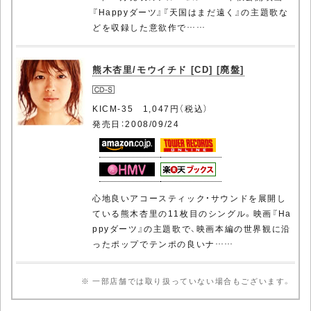
『Happyダーツ』『天国はまだ遠く』の主題歌な
どを収録した意欲作で……
熊木杏里/モウイチド [CD] [廃盤]
KICM-35 1,047円（税込）
発売日：2008/09/24
心地良いアコースティック・サウンドを展開し
ている熊木杏里の11枚目のシングル。映画『Ha
ppyダーツ』の主題歌で、映画本編の世界観に沿
ったポップでテンポの良いナ……
※ 一部店舗では取り扱っていない場合もございます。