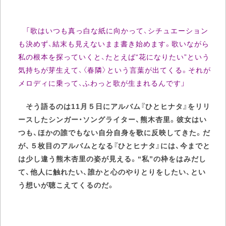
「歌はいつも真っ白な紙に向かって、シチュエーション
も決めず、結末も見えないまま書き始めます。歌いながら
私の根本を探っていくと、たとえば“花になりたい”という
気持ちが芽生えて、〈春隣〉という言葉が出てくる。それが
メロディに乗って、ふわっと歌が生まれるんです」
そう語るのは11月５日にアルバム『ひとヒナタ』をリリ
ースしたシンガー・ソングライター、熊木杏里。彼女はい
つも、ほかの誰でもない自分自身を歌に反映してきた。だ
が、５枚目のアルバムとなる『ひとヒナタ』には、今までと
は少し違う熊木杏里の姿が見える。“私”の枠をはみだし
て、他人に触れたい、誰かと心のやりとりをしたい、とい
う想いが聴こえてくるのだ。