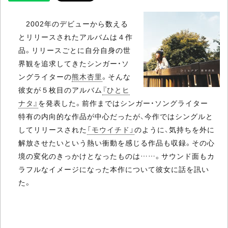
2002年のデビューから数える
とリリースされたアルバムは４作
品。リリースごとに自分自身の世
界観を追求してきたシンガー・ソ
ングライターの
熊木杏里
。そんな
彼女が５枚目のアルバム
『ひとヒ
ナタ』
を発表した。前作まではシンガー・ソングライター
特有の内向的な作品が中心だったが、今作ではシングルと
してリリースされた
「モウイチド」
のように、気持ちを外に
解放させたいという熱い衝動を感じる作品も収録。その心
境の変化のきっかけとなったものは……。サウンド面もカ
ラフルなイメージになった本作について彼女に話を訊い
た。