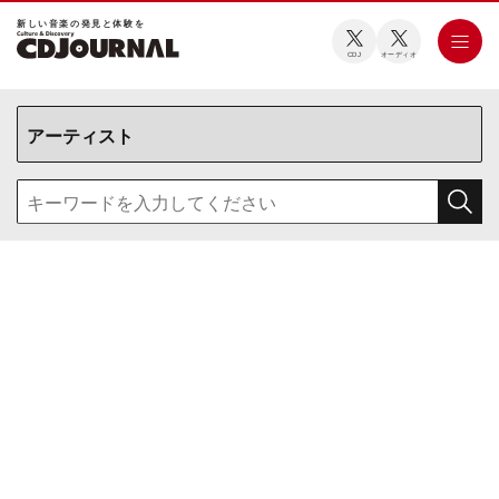
新しい⾳楽の発⾒と体験を
CDJ
オーディオ