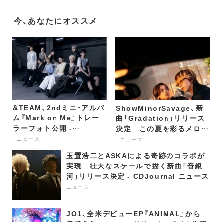
今、あなたにオススメ
&TEAM、2ndミニ・アルバ
ShowMinorSavage、新
ム『Mark on Me』トレー
曲「Gradation」リリース
ラーフォト公開 -
決定 この夏を彩るメロウ
CDJournal ニュース
な一曲 - CDJournal ニュ
ニュース
ニュース
ース
玉置浩二とASKAによる奇跡のコラボが
実現 壮大なスケールで描く新曲「音銀
河」リリース決定 - CDJournal ニュース
ニュース
JO1、全米デビューEP『ANIMAL』から