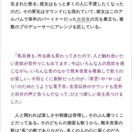
生まれた歌を、彼女はもっと多くの人に手渡したくなった
のだ。その変化はサウンドにも現れていて、彼女はこのア
ルバムで長年のパートナーだった
吉俣良
の元を巣立ち、複
数のプロデューサーにアレンジを託している。
「私自身も、作る曲も変わってきたので、人と触れ合いた
い意欲が音作りにも出てます。今はいろんな人の息吹を感
じながら、いろんな音のなかで熊木杏里を模索して歌うの
が楽しい。今回とくに新鮮だったのが、〈青雲〉や〈やっぱ
り〉のたゆたうような電子音。生音以外のサウンドも意外
と自分の声と合うんだなって、ひとつ新しい道を見つけま
した」
人と関われば楽しさや刺激は倍増し、そのぶん傷つくこ
とだってある。そのどちらの側面も歌うから、熊木杏里の
歌は“私”の歌でありながら、多くの人の心に届くのだろ