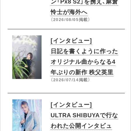
ン「Px8 S2」を携え、麻倉
怜士が海外へ
（2026/08/05掲載）
[インタビュー]
日記を書くように作った
オリジナル曲からなる4
年ぶりの新作 秩父英里
（2026/07/14掲載）
[インタビュー]
ULTRA SHIBUYAで行な
われた公開インタビュ