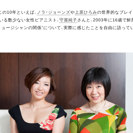
の10年といえば、
ノラ・ジョーンズ
や
上原ひろみ
の世界的なブレイ
いる数少ない女性ピアニスト、
守屋純子
さんと、2003年に16歳
性ミュージシャンの関係”について、実際に感じたことを自由に語って