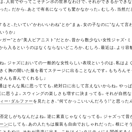
は、人前でやってこそナンボの世界なわけで、それができるかできな
った。だから、あとで有名になっても驚かなかった。むしろ、当然だと
ると、たいてい“かわいいわね”とか“まぁ、女の子なのに”なんて
いうか」
ンガー”とか“美人ピアニスト”だとか、昔から数少ない女性ジャズ・
から入るというのはなくならないどころか、むしろ、最近は、より容
ね。ジャズにおいての一般的な女性らしい表現というのは、私はよく
大きく胸の開いた服を着てステージに出ることなんです。もちろんそ
さんも喜んでくれるし」
通はそんな風に思ってても、絶対口に出して言えないからね。やっぱ
直に思うよ。スウィングの楽しさも増すに決まってる。それが自然な
ィー・ダルファー
を見たとき、“何てかっこいいんだろう！”と思っ
否定しがちなんだよね。逆に素直じゃなくなってる。ジャズって昔
ーン
にしても、あの人たちは服装も自由でおしゃれだった。根にそ
ことをやり、それが音楽に出る。これはメンタリティにも関係するん