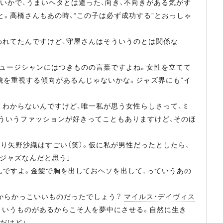
いかで、うまいヘタとは違った、向き、不向きがある気がす
。高橋さんもあの時、“この子は必ず成功する”とおっしゃ
言われてたんですけど、守屋さんはそういうのとは関係な
ミュージシャンにはつきものの言葉ですよね。女性を立てて
貌を重視する傾向があるんじゃないかな。ジャズ界にも“イ
わからないんですけど、唯一私が思う女性らしさって、ミ
ういうファッションが好きってこともありますけど、そのほ
り矢野沙織はすごい（笑）。仮に私が男性だったとしたら、
ジャズなんだと思う」
たんですよ。金髪で胸を出しておヘソを出して、っていうあの
からかっこいいものだったでしょう？
マイルス・デイヴィス
ういうものがあるからこそ人を夢中にさせる。自然に生き
だけど」