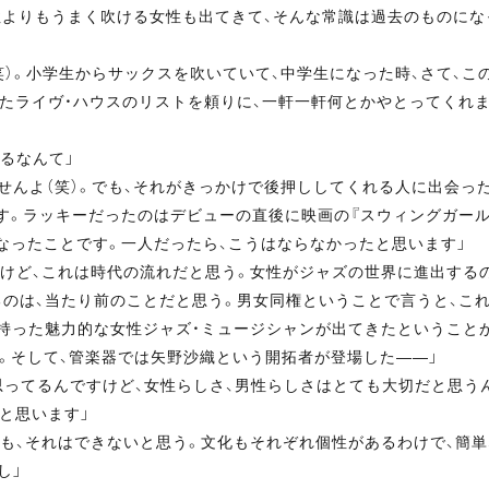
性よりもうまく吹ける女性も出てきて、そんな常識は過去のものにな
）。小学生からサックスを吹いていて、中学生になった時、さて、こ
たライヴ・ハウスのリストを頼りに、一軒一軒何とかやとってくれま
るなんて」
んよ（笑）。でも、それがきっかけで後押ししてくれる人に出会った
。ラッキーだったのはデビューの直後に映画の『スウィングガール
なったことです。一人だったら、こうはならなかったと思います」
けど、これは時代の流れだと思う。女性がジャズの世界に進出する
のは、当たり前のことだと思う。男女同権ということで言うと、こ
持った魅力的な女性ジャズ・ミュージシャンが出てきたということ
う。そして、管楽器では矢野沙織という開拓者が登場した――」
ってるんですけど、女性らしさ、男性らしさはとても大切だと思う
と思います」
も、それはできないと思う。文化もそれぞれ個性があるわけで、簡単
し」