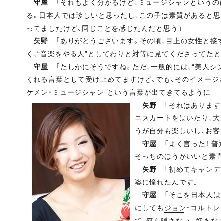
守屋
「それもよく分かるけど、ミュージシャンというの
る。日本人では珍しいと思ったし、この子は素質があると思
ってましたけど、同じことを感じたんだと思う」
矢野
「ありがとうございます。その頃、目上の女性と接す
く、“音楽をやる人”としてわりと対等に見てくださってたと
守屋
「たしかにそうですね。ただ、一般的には、“美人シ
くれる言葉として受け止めてますけど、でも、そのイメージ
ケメン・ミュージシャン”という言葉が出てきてるように」
矢野
「それはあります
ニスカートをはいたり、
うが自分も楽しいし、お客
守屋
「よく言った！ 普
そっちのほうがいいと素
矢野
「初めて
キャンデ
姿に憧れたんです」
守屋
「そこを日本人は
にしても
ジョン・コルトレ
て、何も隠さない。好きな