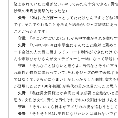
込まされていたに過ぎない。やってみたら十分できる。男
沙織の出現は衝撃的だったな」
矢野
「私は、ただぼーっとしてただけなんですけどね（笑
です。そこでやれることを考えた結果が、ジャズ雑誌にあっ
ことだったんです」
守屋
「そこがすごいよね。しかも中学生がそれを実行す
矢野
「いやいや、今は中学生にそんなこと絶対に薦めませ
ード会社の人の目に留まってレコード制作ができたわけです
んや
市原ひかり
さんが次々デビューし一緒になって話題に
守屋
「そんなことはないと思うよ。自信なさそうに言う
れ個性が自然に備わっていて、それをジャズの中で表現する
ではなくて、明らかにうまいとかしっかりした個性、実力を
が登場したとき（90年初頭）が時代の分かれ目だったと思
矢野
「私は男女同権とか声高に叫ぶ必要は全然ないと思
思う。女性は女性、男性は男性それぞれの役割はやはりある
守屋
「そう。いくら日本がアメリカの後を追おうとして
矢野
「そもそも私は、男性になりたいとは思わないです