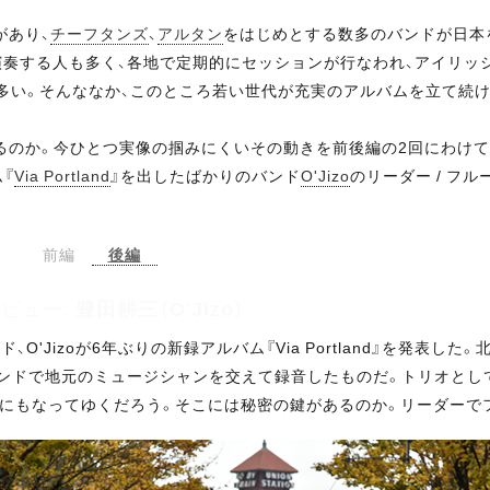
があり、
チーフタンズ
、
アルタン
をはじめとする数多のバンドが日本
奏する人も多く、各地で定期的にセッションが行なわれ、アイリッシュ
多い。そんななか、このところ若い世代が充実のアルバムを立て続
るのか。今ひとつ実像の掴みにくいその動きを前後編の2回にわけて
『
Via Portland
』を出したばかりのバンド
O'Jizo
のリーダー / フ
前編
後編
ビュー:
豊田耕三（O'Jizo）
'Jizoが6年ぶりの新録アルバム『Via Portland』を発表した
ランドで地元のミュージシャンを交えて録音したものだ。トリオとし
要にもなってゆくだろう。そこには秘密の鍵があるのか。リーダーで