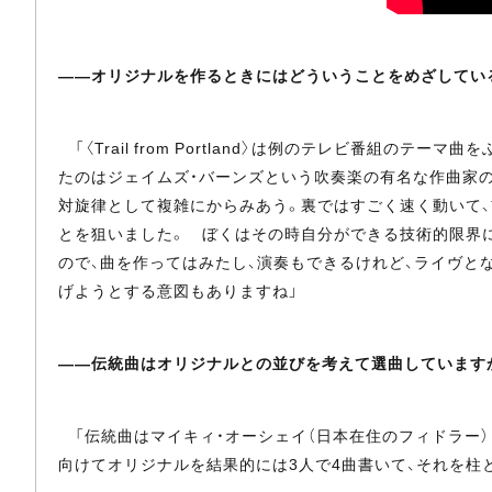
――オリジナルを作るときにはどういうことをめざしてい
「〈Trail from Portland〉は例のテレビ番
たのはジェイムズ・バーンズという吹奏楽の有名な作曲家
対旋律として複雑にからみあう。裏ではすごく速く動いて、
とを狙いました。 ぼくはその時自分ができる技術的限界
ので、曲を作ってはみたし、演奏もできるけれど、ライヴと
げようとする意図もありますね」
――伝統曲はオリジナルとの並びを考えて選曲しています
「伝統曲はマイキィ・オーシェイ（日本在住のフィドラー）
向けてオリジナルを結果的には3人で4曲書いて、それを柱