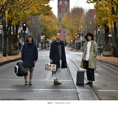
撮影 / Satoshi Eto