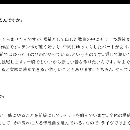
るんですか。
組のテーマ曲をふくらませたんですが、候補として出した数曲の中にもう一つ
の作品です。テンポが速く始まり、中間にゆっくりしたパートがあり
前ではゆったりのびのびやっている、というものです。通して聴い
に挑戦します。一瞬でもいいから新しい音を作りたいんです。今ま
なると実際に演奏できるか危ういこともあります。もちろん、やっ
か。
と一緒にやることを前提にして、セットを組んでいます。全体の構
として、その流れに入る伝統曲を選んでいる。なので、ライヴではよ