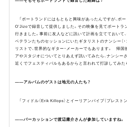
――そもそもポートランドで録音した経緯は？
「ポートランドにはもともと興味があったんですが、ポー
O'Jizoで録音して提供しました。その映像を見てポー
行きました。事前に友人などに訊いて計画を立てておいて、
ベテランたちのセッションにいたギタリストのナンシー（・
リストで、世界的なギター・メーカーでもあります。 帰国
アやスタジオについてとりあえず訊いてみたら、ナンシー
近くでフェスティバルもあるからと言われて打診してみた
――アルバムのゲストは地元の人たち？
「フィドル（Erik Killops）とイーリアンパイプ（
――パーカッションで渡辺庸介さんが参加していますね。