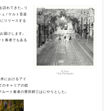
を訪れてきた。リ
 / ケルト音楽
けにリリースする
お届けします。
ルート奏者でもある
O'Jizo
『Via Portland』
。北米におけるアイ
てのキャリアの総
フルート奏者の豊田耕三はにやりとした。