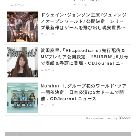
定 キー・ヴィジュアル公
New」MV公開 -
ニュース
ニュース
開 - CDJournal ニュース
CDJournal ニュース
ドウェイン・ジョンソン主演『ジュマンジ
／オープンワールド』公開決定 シリー
ズ最新作はゲームを飛び出し現実世界へ
- CDJournal ニュース
ニュース
浜田麻里、「Rhapsodiaris」先行配信＆
MVプレミア公開決定 『BURRN!』9月号
で表紙＆巻頭に登場 - CDJournal ニュ
ース
ニュース
Number_i、グループ初のワールド・ツア
ー開催決定 日本公演は5大ドームで開
催 - CDJournal ニュース
ニュース
Recommended by