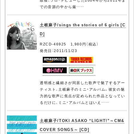
散後、ソロ・デビューした2004年から2011年ま
での音源の中から厳……
土岐麻子/sings the stories of 6 girls [C
D]
RZCD-46925 1,980円（税込）
発売日：2011/11/23
透明感と繊細さが同居した歌声で魅了するアー
ティスト、土岐麻子のミニ・アルバム。彼女の魅
力的な歌声に焦点が定められた作品となってい
るだけに、ミニ・アルバムとはいえ……
土岐麻子/TOKI ASAKO “LIGHT!”～CM&
COVER SONGS～ [CD]