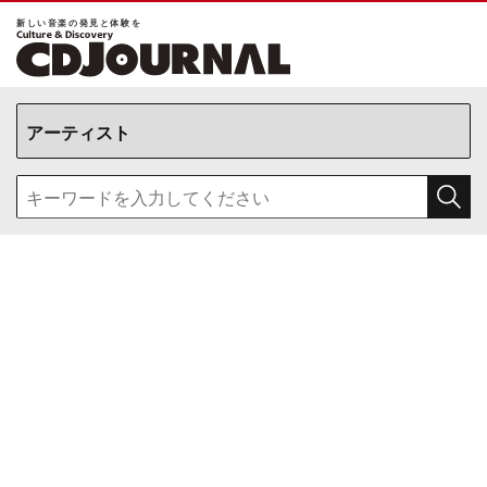
新しい⾳楽の発⾒と体験を