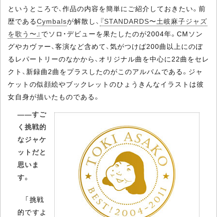
というところで、作品の内容を簡単にご紹介しておきたい。前
歴である
Cymbals
が解散し、
『STANDARDS〜土岐麻子ジャズ
を歌う〜』
でソロ・デビューを果たしたのが2004年。CMソン
グやカヴァー、客演など含めて、気がつけば200曲以上にのぼ
るレパートリーのなかから、オリジナル曲を中心に22曲をセレ
クト、新録曲2曲をプラスしたのがこのアルバムである。ジャ
ケットの似顔絵やブックレットのひょうきんなイラストは彼
女自身が描いたものである。
――すご
く挑戦的
なジャケ
ットだと
思いま
す。
「挑戦
的ですよ