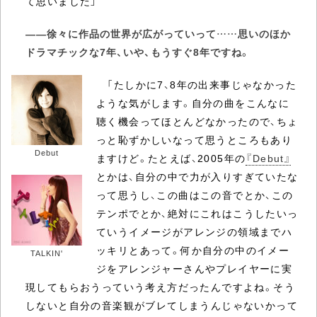
て思いました」
――徐々に作品の世界が広がっていって……思いのほか
ドラマチックな7年、いや、もうすぐ8年ですね。
「たしかに7、8年の出来事じゃなかった
ような気がします。自分の曲をこんなに
聴く機会ってほとんどなかったので、ちょ
っと恥ずかしいなって思うところもあり
Debut
ますけど。たとえば、2005年の
『Debut』
とかは、自分の中で力が入りすぎていたな
って思うし、この曲はこの音でとか、この
テンポでとか、絶対にこれはこうしたいっ
ていうイメージがアレンジの領域までハ
ッキリとあって。何か自分の中のイメー
TALKIN'
ジをアレンジャーさんやプレイヤーに実
現してもらおうっていう考え方だったんですよね。そう
しないと自分の音楽観がブレてしまうんじゃないかって