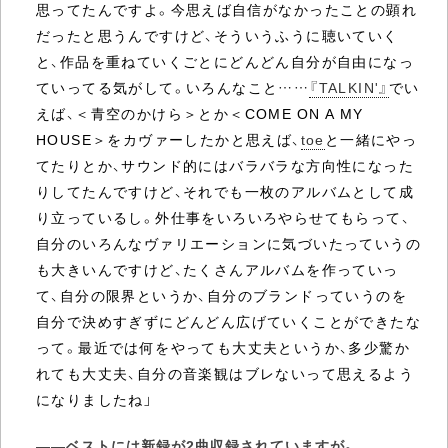
思ってたんですよ。今思えば自信がなかったことの顕れ
だったと思うんですけど、そういうふうに聴いていく
と、作品を重ねていくごとにどんどん自分が自由になっ
ていってる気がして。いろんなこと……
『TALKIN'』
でい
えば、＜青空のかけら＞とか＜COME ON A MY
HOUSE＞をカヴァーしたかと思えば、
toe
と一緒にやっ
てたりとか、サウンド的にはバラバラな方向性になった
りしてたんですけど、それでも一枚のアルバムとして成
り立っているし。外仕事をいろいろやらせてもらって、
自分のいろんなヴァリエーションに気づいたっていうの
も大きいんですけど、たくさんアルバムを作っていっ
て、自分の限界というか、自分のブランドっていうのを
自分で決めすぎずにどんどん広げていくことができたな
って。最近では何をやっても大丈夫というか、多少驚か
れても大丈夫、自分の音楽観はブレないって思えるよう
になりましたね」
――ベストには新録が2曲収録されていますが。