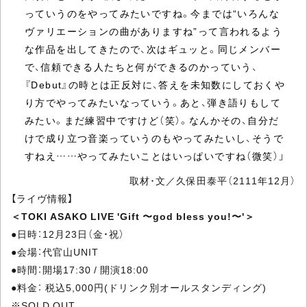
っていうのをやってみたいですね。今までは“いろんな
ヴァリエーションの曲がありますね”って言われるよう
な作品を出してきたので、次はギュッと。同じメンバー
で、信頼できる人たちと何ができるのかっていう、
『Debut』の時とは正反対に、答えを未知数にしておくや
り方でやってみたいなっていう。あと、弾き語りもして
みたい。まだ練習中ですけど（笑）。なんかその、自分だ
けで成り立つ音楽っていうのもやってみたいし、そうで
すねえ……やってみたいことはいっぱいですね（微笑）」
取材･文／久保田泰平（2111年12月）
【ライヴ情報】
＜TOKI ASAKO LIVE 'Gift 〜god bless you!〜'＞
●日時：12月23日（金・祝）
●会場：代官山UNIT
●時間：開場17:30 / 開演18:00
●料金： 税込5,000円(ドリンク別オールスタンディング)
※SOLD OUT