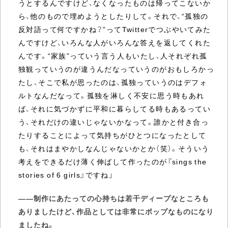
うとするんですけど、なくなったものは帰ってこないか
ら、他のもので埋めようとしたりして。それで、“孤独の
反対語って何ですかね？”ってTwitterでつぶやいてみた
んですけど、いろんな人がいろんな答えを返してくれた
んです。“家族”っていう言う人もいたし、人それぞれ孤
独観っていうのが違うんだなっていうのがおもしろかっ
たし、そこで私が思ったのは、孤独っていうのはデフォ
ルトなんだなって。孤独を淋しく不安に思う時もあれ
ば、それに気づかずに平和に暮らしてる時もあるってい
う、それだけの違いじゃないかなって。誰かと付き合っ
たりすることによって気持ちがひとつになったとして
も、それはまやかしなんじゃないかとか（笑）。そういう
考えをできるだけ薄く伸ばして作ったのが『sings the
stories of 6 girls』ですね」
――制作にあたっての心持ちは若干ディープなところも
ありましたけど、作品としては非常にポップなものになり
ましたね。