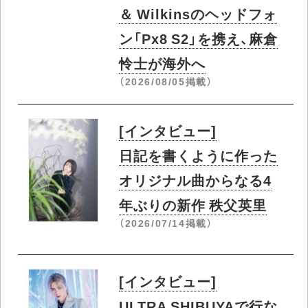
＆ Wilkinsのヘッドフォ
ン「Px8 S2」を携え、麻倉
怜士が海外へ
（2026/08/05掲載）
[インタビュー]
日記を書くように作った
オリジナル曲からなる4
年ぶりの新作 秩父英里
（2026/07/14掲載）
[インタビュー]
ULTRA SHIBUYAで行な