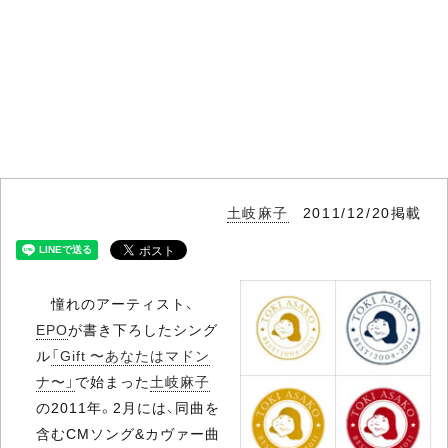
土岐麻子
2011/12/20掲載
憧れのアーティスト、
EPO
が書き下ろしたシング
ル
「Gift 〜あなたはマドン
ナ〜」
で始まった
土岐麻子
の2011年。2月には、同曲を
含むCMソング&カヴァー曲