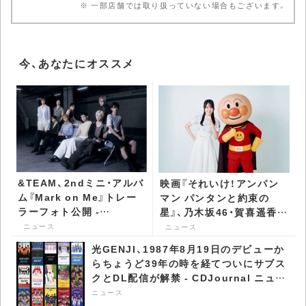
※ 一部店舗では取り扱っていない場合もございます。
今、あなたにオススメ
&TEAM、2ndミニ・アルバ
映画『それいけ！アンパン
ム『Mark on Me』トレー
マン パンタンと約束の
ラーフォト公開 -
星』、乃木坂46・賀喜遥香の
CDJournal ニュース
特別インタビュー映像公開
ニュース
ニュース
- CDJournal ニュース
光GENJI、1987年8月19日のデビューか
らちょうど39年の時を経てついにサブス
クとDL配信が解禁 - CDJournal ニュー
ス
ニュース