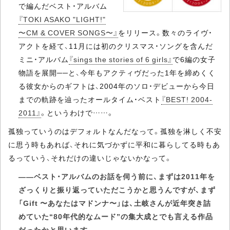
で編んだベスト・アルバム
『TOKI ASAKO "LIGHT!"
〜CM & COVER SONGS〜』
をリリース。数々のライヴ・
アクトを経て、11月には初のクリスマス・ソングを含んだ
ミニ・アルバム
『sings the stories of 6 girls』
で6編の女子
物語を展開──と、今年もアクティヴだった1年を締めくく
る彼女からのギフトは、2004年のソロ・デビューから今日
までの軌跡を辿ったオールタイム・ベスト
『BEST! 2004-
2011』
。というわけで……。
孤独っていうのはデフォルトなんだなって。孤独を淋しく不安
に思う時もあれば、それに気づかずに平和に暮らしてる時もあ
るっていう、それだけの違いじゃないかなって。
――ベスト・アルバムのお話を伺う前に、まずは2011年を
ざっくりと振り返っていただこうかと思うんですが、まず
「Gift 〜あなたはマドンナ〜」は、土岐さんが近年突き詰
めていた“80年代的なムード”の集大成とでも言える作品
だったかと思います。