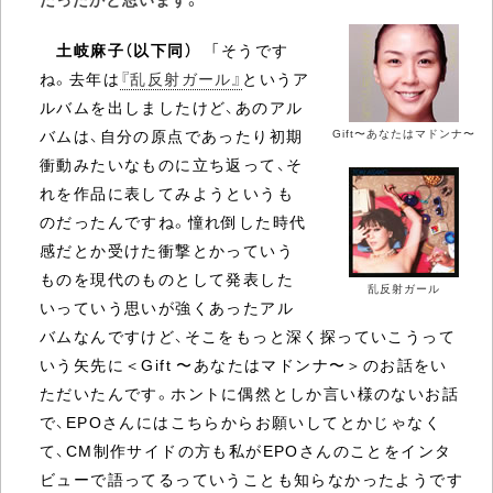
土岐麻子（以下同）
「そうです
ね。去年は
『乱反射ガール』
というア
ルバムを出しましたけど、あのアル
バムは、自分の原点であったり初期
Gift〜あなたはマドンナ〜
衝動みたいなものに立ち返って、そ
れを作品に表してみようというも
のだったんですね。憧れ倒した時代
感だとか受けた衝撃とかっていう
ものを現代のものとして発表した
乱反射ガール
いっていう思いが強くあったアル
バムなんですけど、そこをもっと深く探っていこうって
いう矢先に＜Gift 〜あなたはマドンナ〜＞のお話をい
ただいたんです。ホントに偶然としか言い様のないお話
で、EPOさんにはこちらからお願いしてとかじゃなく
て、CM制作サイドの方も私がEPOさんのことをインタ
ビューで語ってるっていうことも知らなかったようです