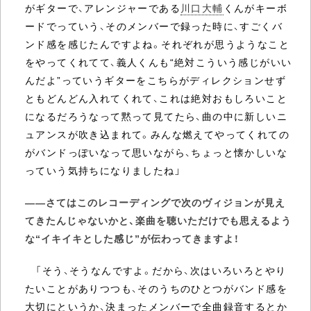
がギターで、アレンジャーである
川口大輔
くんがキーボ
ードでっていう、そのメンバーで録った時に、すごくバ
ンド感を感じたんですよね。それぞれが思うようなこと
をやってくれてて、義人くんも“絶対こういう感じがいい
んだよ”っていうギターをこちらがディレクションせず
ともどんどん入れてくれて、これは絶対おもしろいこと
になるだろうなって黙って見てたら、曲の中に新しいニ
ュアンスが吹き込まれて。みんな燃えてやってくれての
がバンドっぽいなって思いながら、ちょっと懐かしいな
っていう気持ちになりましたね」
――さてはこのレコーディングで次のヴィジョンが見え
てきたんじゃないかと、楽曲を聴いただけでも思えるよう
な“イキイキとした感じ”が伝わってきますよ！
「そう、そうなんですよ。だから、次はいろいろとやり
たいことがありつつも、そのうちのひとつがバンド感を
大切にというか、決まったメンバーで全曲録音するとか