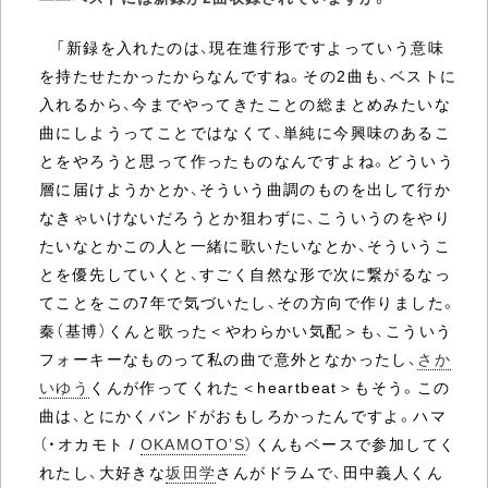
「新録を入れたのは、現在進行形ですよっていう意味
を持たせたかったからなんですね。その2曲も、ベストに
入れるから、今までやってきたことの総まとめみたいな
曲にしようってことではなくて、単純に今興味のあるこ
とをやろうと思って作ったものなんですよね。どういう
層に届けようかとか、そういう曲調のものを出して行か
なきゃいけないだろうとか狙わずに、こういうのをやり
たいなとかこの人と一緒に歌いたいなとか、そういうこ
とを優先していくと、すごく自然な形で次に繋がるなっ
てことをこの7年で気づいたし、その方向で作りました。
秦（基博）くんと歌った＜やわらかい気配＞も、こういう
フォーキーなものって私の曲で意外となかったし、
さか
いゆう
くんが作ってくれた＜heartbeat＞もそう。この
曲は、とにかくバンドがおもしろかったんですよ。ハマ
（・オカモト /
OKAMOTO’S
）くんもベースで参加してく
れたし、大好きな
坂田学
さんがドラムで、田中義人くん