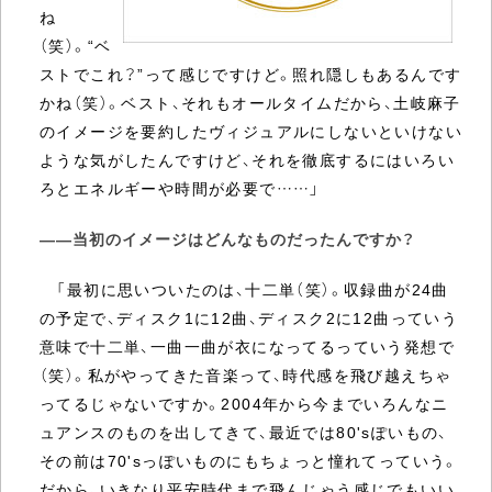
ね
（笑）。“ベ
ストでこれ？”って感じですけど。照れ隠しもあるんです
かね（笑）。ベスト、それもオールタイムだから、土岐麻子
のイメージを要約したヴィジュアルにしないといけない
ような気がしたんですけど、それを徹底するにはいろい
ろとエネルギーや時間が必要で……」
――当初のイメージはどんなものだったんですか？
「最初に思いついたのは、十二単（笑）。収録曲が24曲
の予定で、ディスク1に12曲、ディスク2に12曲っていう
意味で十二単、一曲一曲が衣になってるっていう発想で
（笑）。私がやってきた音楽って、時代感を飛び越えちゃ
ってるじゃないですか。2004年から今までいろんなニ
ュアンスのものを出してきて、最近では80'sぽいもの、
その前は70'sっぽいものにもちょっと憧れてっていう。
だから、いきなり平安時代まで飛んじゃう感じでもいい