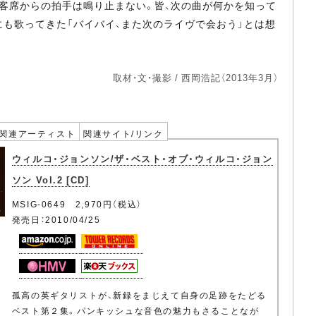
ールを求める客席からの拍手は鳴り止まない。皆、次の曲が何かを知って
。今までにも歌ってきた「バイバイ、また次のライヴで会おう」とは想
取材・文・撮影 / 西岡浩記（2013年3月）
関連アーティスト
関連サイト/リンク
ウィルコ・ジョンソン/ザ・ベスト・オブ・ウィルコ・ジョン
ソン Vol.2 [CD]
MSIG-0649 2,970円（税込）
発売日：2010/04/25
孤高の英ギタリストが、新録をまじえて自身の足跡をたどる
ベスト第２集。パンキッシュな音色の魅力もさることなが