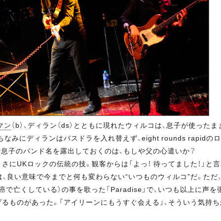
マン
（b）、ディラン（ds）とともに現れたウィルコは、息子が使った
ト。ちなみにディランはバスドラを入れ替えず、eight rounds rapi
で息子のバンド名を露出しておくのは、もしや父の心遣いか？
さにUKロックの伝統の技。観客からは「よっ！ 待ってました！」と
、良い意味で今までと何も変わらない“いつものウィルコ”だ。ただ
で亡くしている）の事を歌った「Paradise」で、いつも以上に声
げるものがあった。「アイリーンにもうすぐ会える」、そういう気持