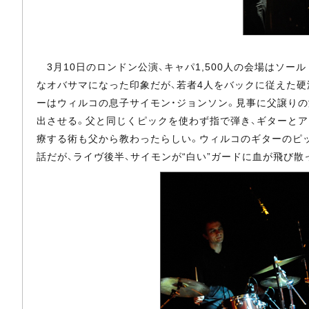
3月10日のロンドン公演、キャパ1,500人の会場はソー
なオバサマになった印象だが、若者4人をバックに従えた硬派な演
ーはウィルコの息子サイモン・ジョンソン。見事に父譲りの
出させる。父と同じくピックを使わず指で弾き、ギターとア
療する術も父から教わったらしい。ウィルコのギターのピッ
話だが、ライヴ後半、サイモンが“白い”ガードに血が飛び