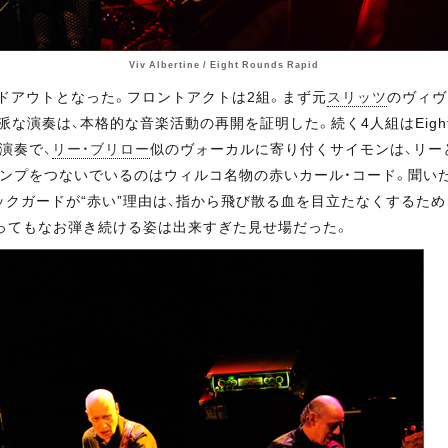
Viv Albertine / Eight Rounds Rapid
ルドアウトとなった。フロントアクトは2組。まず元
スリッツ
のヴィヴ
奏は、本格的な音楽活動の再開を証明した。続く4人組はEight Rou
演奏で、
リー・ブリロー
似のヴォーカルに寄り付くサイモンは、リー
ンプをつないでいるのはウィルコ名物の赤いカール・コード。聞い
クガードが“赤い”理由は、指から飛び散る血を目立たなくするた
散ってもなお弾き続ける姿は出来すぎた見せ場だった。