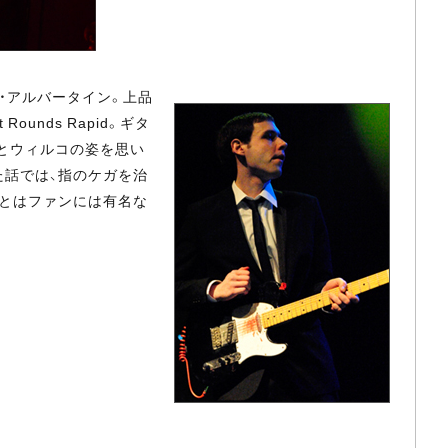
・アルバータイン。上品
nds Rapid。ギタ
とウィルコの姿を思い
た話では、指のケガを治
めとはファンには有名な