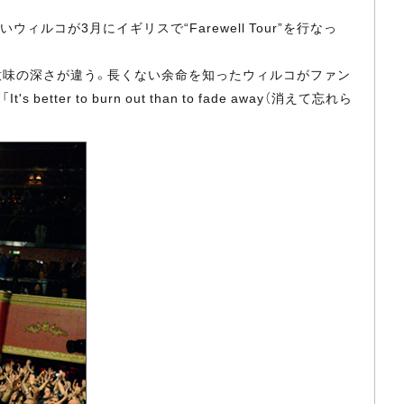
ルコが3月にイギリスで“Farewell Tour”を行なっ
ll”は意味の深さが違う。長くない余命を知ったウィルコがファン
s better to burn out than to fade away（消えて忘れら