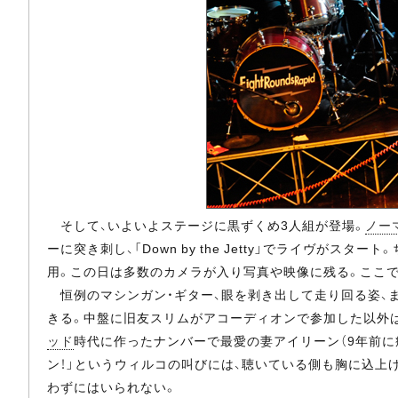
そして、いよいよステージに黒ずくめ3人組が登場。
ノー
ーに突き刺し、「Down by the Jetty」でライヴがスター
用。この日は多数のカメラが入り写真や映像に残る。ここ
恒例のマシンガン・ギター、眼を剥き出して走り回る姿、ま
きる。中盤に旧友スリムがアコーディオンで参加した以外は
ッド
時代に作ったナンバーで最愛の妻アイリーン（9年前に癌
ン！」というウィルコの叫びには、聴いている側も胸に込上
わずにはいられない。