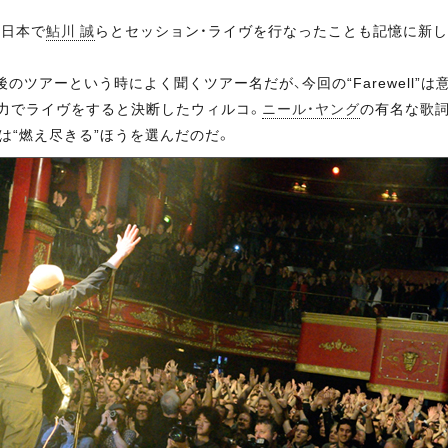
、日本で
鮎川 誠
らとセッション・ライヴを行なったことも記憶に新しいウィ
などの最後のツアーという時によく聞くツアー名だが、今回の“Farewe
自力でライヴをすると決断したウィルコ。
ニール・ヤング
の有名な歌詞「It'
は“燃え尽きる”ほうを選んだのだ。